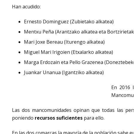
Han acudido:
Ernesto Dominguez (Zubietako alkatea)
Mentxu Peña (Arantzako alkatea eta Bortziriet
Mari Joxe Bereau (Iturengo alkatea)
Miguel Mari Irigoien (Etxalarko alkatea)
Marga Erdozain eta Pello Grazenea (Doneztebeko
Juankar Unanua (Igantziko alkatea)
En 2016 
Mancomuni
Las dos mancomunidades opinan que todas las pe
poniendo
recursos suficientes
para ello.
En las dos comarcas la mayoría de la población sabe eus