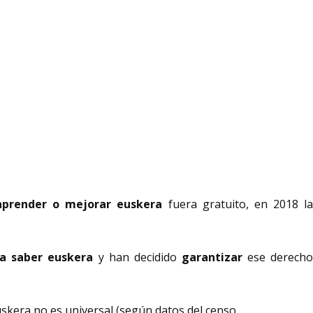
aprender o mejorar euskera
fuera gratuito, en 2018 l
a saber euskera
y han decidido
garantizar
ese derech
euskera no es universal (según datos del censo