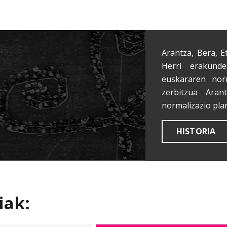
Arantza, Bera, E
Herri erakunde
euskararen nor
zerbitzua Aran
normalizazio pla
HISTORIA
iak: