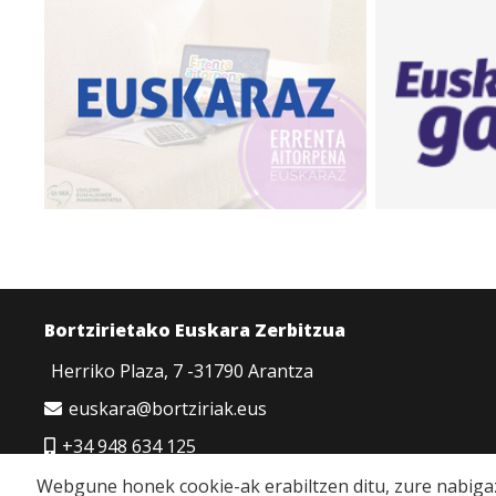
Bortzirietako Euskara Zerbitzua
Herriko Plaza, 7 -31790 Arantza
euskara@bortziriak.eus
+34 948 634 125
680 65 06 50
Webgune honek cookie-ak erabiltzen ditu, zure nabigaz