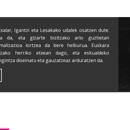
txalar, Igantzi eta Lesakako udalek osatzen dute.
a da, eta gizarte bizitzako arlo guztietan
malizazioa lortzea da bere helburua. Euskara
tzako herriko etxean dago, eta eskualdeko
ngintza diseinatu eta gauzatzeaz arduratzen da.