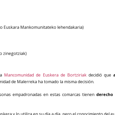
ako Euskara Mankomunitateko lehendakaria)
 zinegotziak)
la
Mancomunidad de Euskera de Bortziriak
decidió que
dad de Malerreka ha tomado la misma decisión.
rsonas empadronadas en estas comarcas tienen
derecho 
kera y lo utiliza en su día a día, pero el conocimiento del 