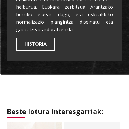
helburua. Euskara zerbitzua Arantzako
herriko etxean dago, eta eskualdeko
normalizazio plangintza diseinatu eta
gauzatzeaz arduratzen da.
HISTORIA
Beste lotura interesgarriak: