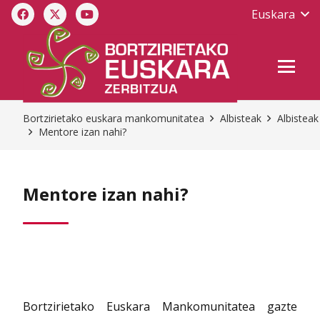
Euskara
Bortzirietako euskara mankomunitatea
Albisteak
Albisteak
Mentore izan nahi?
Mentore izan nahi?
Bortzirietako Euskara Mankomunitatea gazte