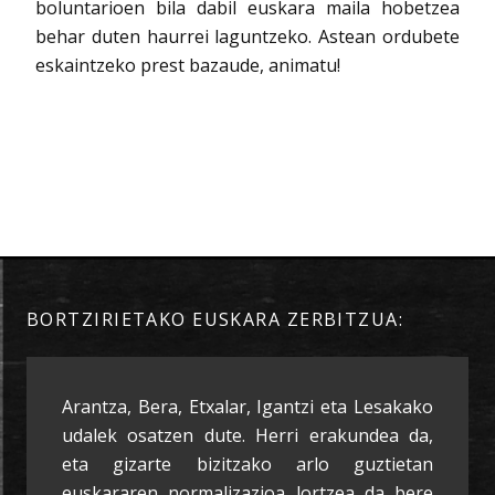
boluntarioen bila dabil euskara maila hobetzea
behar duten haurrei laguntzeko. Astean ordubete
eskaintzeko prest bazaude, animatu!
BORTZIRIETAKO EUSKARA ZERBITZUA:
Arantza, Bera, Etxalar, Igantzi eta Lesakako
udalek osatzen dute. Herri erakundea da,
eta gizarte bizitzako arlo guztietan
euskararen normalizazioa lortzea da bere