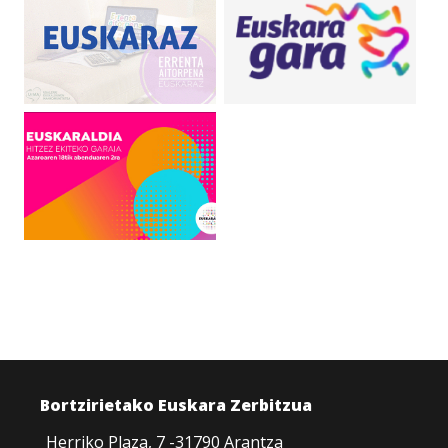
Bortzirietako Euskara Zerbitzua
Herriko Plaza, 7 -31790 Arantza