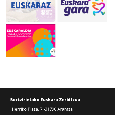
Bortzirietako Euskara Zerbitzua
Herriko Plaza, 7 -31790 Arantza