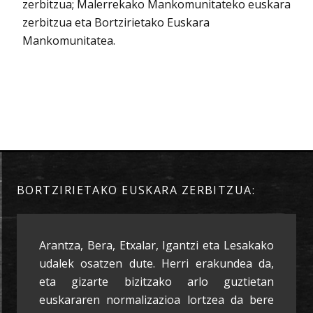
zerbitzua; Malerrekako Mankomunitateko euskara
zerbitzua eta Bortzirietako Euskara
Mankomunitatea.
BORTZIRIETAKO EUSKARA ZERBITZUA:
Arantza, Bera, Etxalar, Igantzi eta Lesakako
udalek osatzen dute. Herri erakundea da,
eta gizarte bizitzako arlo guztietan
euskararen normalizazioa lortzea da bere