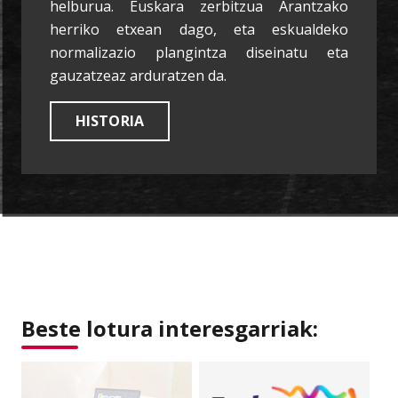
helburua. Euskara zerbitzua Arantzako
herriko etxean dago, eta eskualdeko
normalizazio plangintza diseinatu eta
gauzatzeaz arduratzen da.
HISTORIA
Beste lotura interesgarriak: