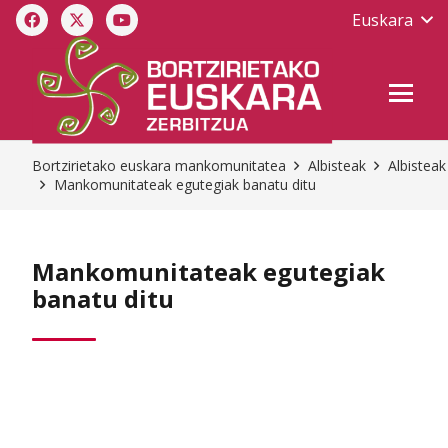
Euskara
Bortzirietako euskara mankomunitatea
Albisteak
Albisteak
Mankomunitateak egutegiak banatu ditu
Mankomunitateak egutegiak
banatu ditu