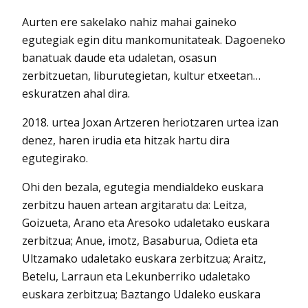
Aurten ere sakelako nahiz mahai gaineko
egutegiak egin ditu mankomunitateak. Dagoeneko
banatuak daude eta udaletan, osasun
zerbitzuetan, liburutegietan, kultur etxeetan…
eskuratzen ahal dira.
2018. urtea Joxan Artzeren heriotzaren urtea izan
denez, haren irudia eta hitzak hartu dira
egutegirako.
Ohi den bezala, egutegia mendialdeko euskara
zerbitzu hauen artean argitaratu da: Leitza,
Goizueta, Arano eta Aresoko udaletako euskara
zerbitzua; Anue, imotz, Basaburua, Odieta eta
Ultzamako udaletako euskara zerbitzua; Araitz,
Betelu, Larraun eta Lekunberriko udaletako
euskara zerbitzua; Baztango Udaleko euskara