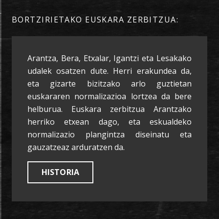
BORTZIRIETAKO EUSKARA ZERBITZUA:
Arantza, Bera, Etxalar, Igantzi eta Lesakako
udalek osatzen dute. Herri erakundea da,
eta gizarte bizitzako arlo guztietan
euskararen normalizazioa lortzea da bere
helburua. Euskara zerbitzua Arantzako
herriko etxean dago, eta eskualdeko
normalizazio plangintza diseinatu eta
gauzatzeaz arduratzen da.
HISTORIA