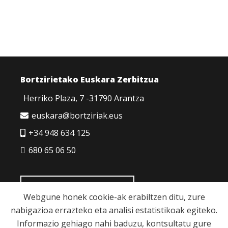
Bortzirietako Euskara Zerbitzua
Herriko Plaza, 7 -31790 Arantza
euskara@bortziriak.eus
+34 948 634 125
680 65 06 50
HARREMANETARAKO
Webgune honek cookie-ak erabiltzen ditu, zure
nabigazioa errazteko eta analisi estatistikoak egiteko.
Informazio gehiago nahi baduzu, kontsultatu gure