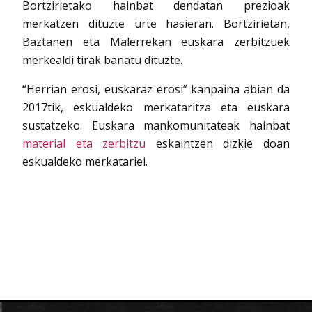
Bortzirietako hainbat dendatan prezioak
merkatzen dituzte urte hasieran. Bortzirietan,
Baztanen eta Malerrekan euskara zerbitzuek
merkealdi tirak banatu dituzte.
“Herrian erosi, euskaraz erosi” kanpaina abian da
2017tik, eskualdeko merkataritza eta euskara
sustatzeko. Euskara mankomunitateak hainbat
material eta zerbitzu
eskaintzen dizkie doan
eskualdeko merkatariei.