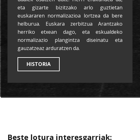
eta gizarte bizitzako arlo guztietan
euskararen normalizazioa lortzea da bere
helburua. Euskara zerbitzua Arantzako
herriko etxean dago, eta eskualdeko
normalizazio plangintza diseinatu eta
gauzatzeaz arduratzen da.
HISTORIA
Beste lotura interesgarriak: