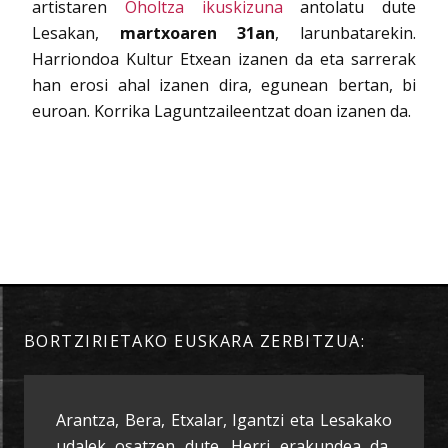
artistaren
Oholtza ikuskizuna
antolatu dute
Lesakan,
martxoaren 31an
, larunbatarekin.
Harriondoa Kultur Etxean izanen da eta sarrerak
han erosi ahal izanen dira, egunean bertan, bi
euroan. Korrika Laguntzaileentzat doan izanen da.
BORTZIRIETAKO EUSKARA ZERBITZUA:
Arantza, Bera, Etxalar, Igantzi eta Lesakako
udalek osatzen dute. Herri erakundea da,