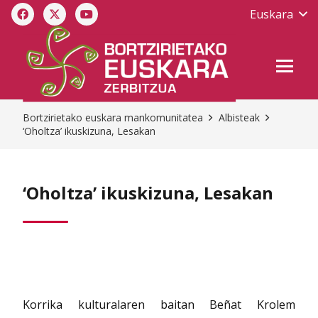
Euskara
Bortzirietako euskara mankomunitatea
Albisteak
‘Oholtza’ ikuskizuna, Lesakan
‘Oholtza’ ikuskizuna, Lesakan
Korrika kulturalaren baitan Beñat Krolem