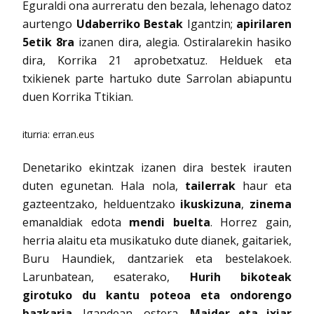
Eguraldi ona aurreratu den bezala, lehenago datoz
aurtengo
Udaberriko Bestak
Igantzin;
apirilaren
5etik 8ra
izanen dira, alegia. Ostiralarekin hasiko
dira, Korrika 21 aprobetxatuz. Helduek eta
txikienek parte hartuko dute Sarrolan abiapuntu
duen Korrika Ttikian.
iturria: erran.eus
Denetariko ekintzak izanen dira bestek irauten
duten egunetan. Hala nola,
tailerrak
haur eta
gazteentzako, helduentzako
ikuskizuna
,
zinema
emanaldiak edota
mendi buelta
. Horrez gain,
herria alaitu eta musikatuko dute dianek, gaitariek,
Buru Haundiek, dantzariek eta bestelakoek.
Larunbatean, esaterako,
Hurih bikoteak
girotuko du kantu poteoa eta ondorengo
bazkaria
. Igandean, ostera,
Maider eta ixiar