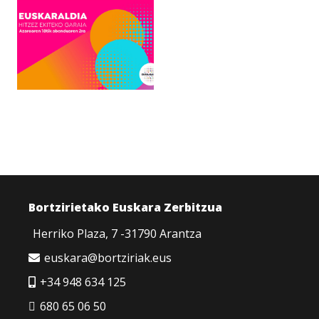
Bortzirietako Euskara Zerbitzua
Herriko Plaza, 7 -31790 Arantza
euskara@bortziriak.eus
+34 948 634 125
680 65 06 50