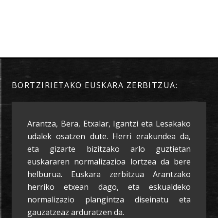
BORTZIRIETAKO EUSKARA ZERBITZUA:
Arantza, Bera, Etxalar, Igantzi eta Lesakako
udalek osatzen dute. Herri erakundea da,
eta gizarte bizitzako arlo guztietan
euskararen normalizazioa lortzea da bere
helburua. Euskara zerbitzua Arantzako
herriko etxean dago, eta eskualdeko
normalizazio plangintza diseinatu eta
gauzatzeaz arduratzen da.