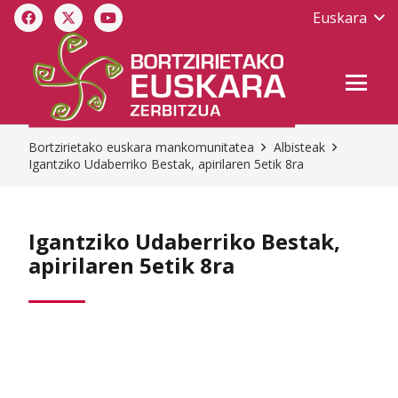
Euskara
Bortzirietako euskara mankomunitatea
Albisteak
Igantziko Udaberriko Bestak, apirilaren 5etik 8ra
Igantziko Udaberriko Bestak,
apirilaren 5etik 8ra