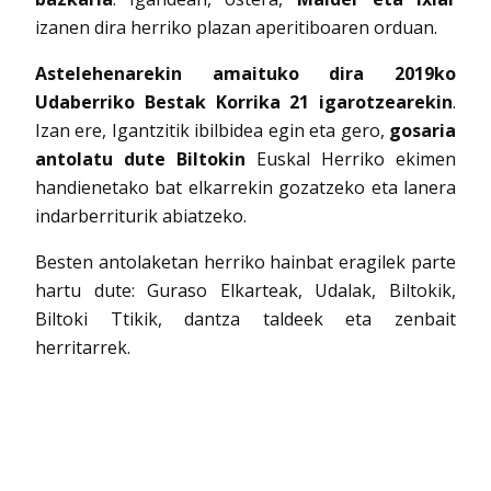
izanen dira herriko plazan aperitiboaren orduan.
Astelehenarekin amaituko dira 2019ko
Udaberriko Bestak Korrika 21 igarotzearekin
.
Izan ere, Igantzitik ibilbidea egin eta gero,
gosaria
antolatu dute Biltokin
Euskal Herriko ekimen
handienetako bat elkarrekin gozatzeko eta lanera
indarberriturik abiatzeko.
Besten antolaketan herriko hainbat eragilek parte
hartu dute: Guraso Elkarteak, Udalak, Biltokik,
Biltoki Ttikik, dantza taldeek eta zenbait
herritarrek.