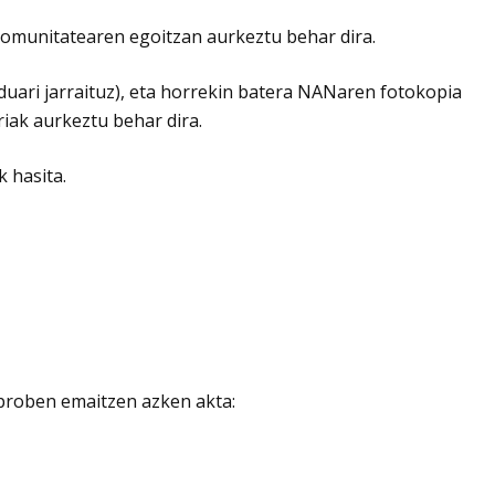
komunitatearen egoitzan aurkeztu behar dira.
uari jarraituz), eta horrekin batera NANaren fotokopia
iak aurkeztu behar dira.
 hasita.
 proben emaitzen azken akta: