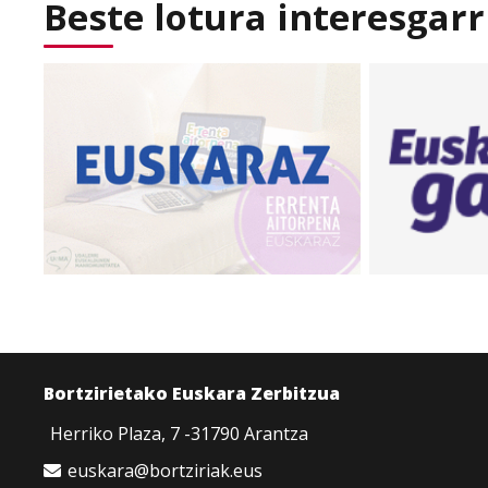
Beste lotura interesgarr
Bortzirietako Euskara Zerbitzua
Herriko Plaza, 7 -31790 Arantza
euskara@bortziriak.eus