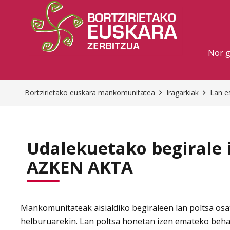
Nor 
Bortzirietako euskara mankomunitatea
Iragarkiak
Lan e
Udalekuetako begirale
AZKEN AKTA
Mankomunitateak aisialdiko begiraleen lan poltsa osa
helburuarekin. Lan poltsa honetan izen emateko behar