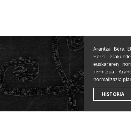
Arantza, Bera, E
Herri erakunde
euskararen nor
zerbitzua Aran
normalizazio pla
HISTORIA