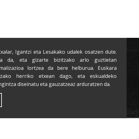
txalar, Igantzi eta Lesakako udalek osatzen dute.
a da, eta gizarte bizitzako arlo guztietan
malizazioa lortzea da bere helburua. Euskara
tzako herriko etxean dago, eta eskualdeko
ngintza diseinatu eta gauzatzeaz arduratzen da.