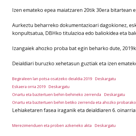
Izen emateko epea maiatzaren 20tik 30era bitartean 
Aurkeztu beharreko dokumentazioari dagokionez, eskae
konpultsatua, DBHko titulazioa edo baliokidea eta bal
Izangaiek ahozko proba bat egin beharko dute, 2019ko
Deialdiari buruzko xehetasun guztiak eta izen ematek
Begiraleen lan potsa osatzeko deialdia 2019
Deskargatu
Eskaera orria 2019
Deskargatu
Onartu eta baztertuen behin-behineko zerrenda
Deskargatu
Onartu eta baztertuen behin betiko zerrenda eta ahozko probarako
Lehiaketaren fasea iraganik eta deialdiaren 6. oinar
Merezimenduen eta proben azkeneko akta
Deskargatu