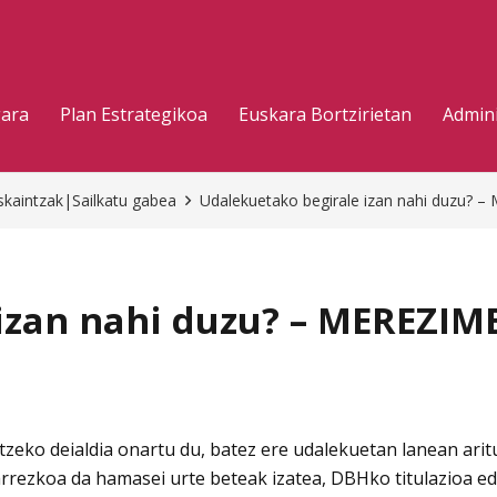
gara
Plan Estrategikoa
Euskara Bortzirietan
Admini
skaintzak|Sailkatu gabea
Udalekuetako begirale izan nahi duz
 izan nahi duzu? – MEREZ
tzeko deialdia onartu du, batez ere udalekuetan lanean ari
rezkoa da hamasei urte beteak izatea, DBHko titulazioa edo