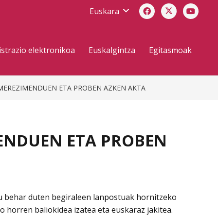
Euskara
strazio elektronikoa
Euskalgintza
Egitasmoak
u? – MEREZIMENDUEN ETA PROBEN AZKEN AKTA
IMENDUEN ETA PROBEN
tu behar duten begiraleen lanpostuak hornitzeko
 horren baliokidea izatea eta euskaraz jakitea.