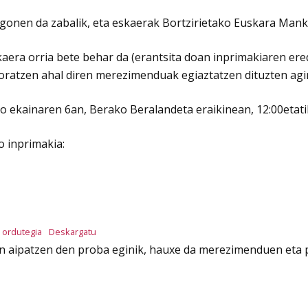
egonen da zabalik, eta eskaerak Bortzirietako Euskara Man
ra orria bete behar da (erantsita doan inprimakiaren ered
oratzen ahal diren merezimenduak egiaztatzen dituzten agir
 ekainaren 6an, Berako Beralandeta eraikinean, 12:00etatik
o inprimakia:
 ordutegia
Deskargatu
rian aipatzen den proba eginik, hauxe da merezimenduen eta