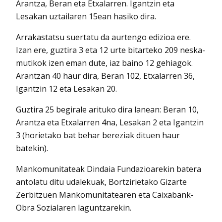
Arantza, Beran eta Etxalarren. Igantzin eta
Lesakan uztailaren 15ean hasiko dira.
Arrakastatsu suertatu da aurtengo edizioa ere.
Izan ere, guztira 3 eta 12 urte bitarteko 209 neska-
mutikok izen eman dute, iaz baino 12 gehiagok.
Arantzan 40 haur dira, Beran 102, Etxalarren 36,
Igantzin 12 eta Lesakan 20.
Guztira 25 begirale arituko dira lanean: Beran 10,
Arantza eta Etxalarren 4na, Lesakan 2 eta Igantzin
3 (horietako bat behar bereziak dituen haur
batekin).
Mankomunitateak Dindaia Fundazioarekin batera
antolatu ditu udalekuak, Bortzirietako Gizarte
Zerbitzuen Mankomunitatearen eta Caixabank-
Obra Sozialaren laguntzarekin.