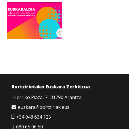
Bortzirietako Euskara Zerbitzua
Herriko Plaza, 7 -31790 Arantza
euskara@bortziriak.eus
+34 948 634 125
680 65 06 50