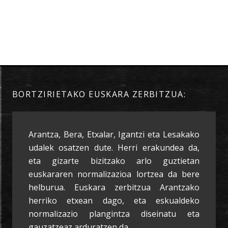
BORTZIRIETAKO EUSKARA ZERBITZUA:
Arantza, Bera, Etxalar, Igantzi eta Lesakako
udalek osatzen dute. Herri erakundea da,
eta gizarte bizitzako arlo guztietan
euskararen normalizazioa lortzea da bere
helburua. Euskara zerbitzua Arantzako
herriko etxean dago, eta eskualdeko
normalizazio plangintza diseinatu eta
gauzatzeaz arduratzen da.