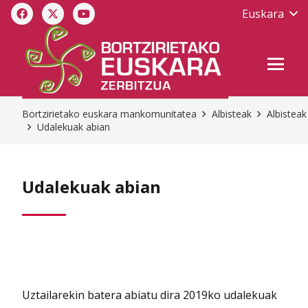
Euskara
Bortzirietako euskara mankomunitatea
Albisteak
Albisteak
Udalekuak abian
Udalekuak abian
Uztailarekin batera abiatu dira 2019ko udalekuak