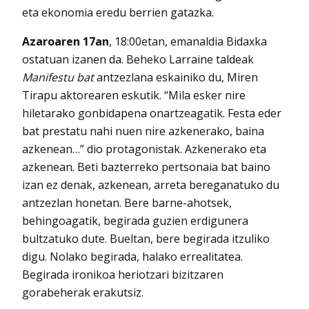
eta ekonomia eredu berrien gatazka.
Azaroaren 17an
, 18:00etan, emanaldia Bidaxka
ostatuan izanen da. Beheko Larraine taldeak
Manifestu bat
antzezlana eskainiko du, Miren
Tirapu aktorearen eskutik. “Mila esker nire
hiletarako gonbidapena onartzeagatik. Festa eder
bat prestatu nahi nuen nire azkenerako, baina
azkenean…” dio protagonistak. Azkenerako eta
azkenean. Beti bazterreko pertsonaia bat baino
izan ez denak, azkenean, arreta bereganatuko du
antzezlan honetan. Bere barne-ahotsek,
behingoagatik, begirada guzien erdigunera
bultzatuko dute. Bueltan, bere begirada itzuliko
digu. Nolako begirada, halako errealitatea.
Begirada ironikoa heriotzari bizitzaren
gorabeherak erakutsiz.