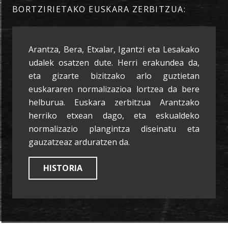
BORTZIRIETAKO EUSKARA ZERBITZUA:
Arantza, Bera, Etxalar, Igantzi eta Lesakako
udalek osatzen dute. Herri erakundea da,
eta gizarte bizitzako arlo guztietan
euskararen normalizazioa lortzea da bere
helburua. Euskara zerbitzua Arantzako
herriko etxean dago, eta eskualdeko
normalizazio plangintza diseinatu eta
gauzatzeaz arduratzen da.
HISTORIA