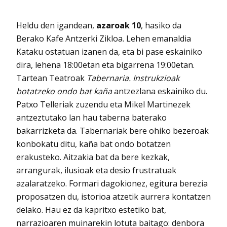
Heldu den igandean,
azaroak 10
, hasiko da
Berako Kafe Antzerki Zikloa. Lehen emanaldia
Kataku ostatuan izanen da, eta bi pase eskainiko
dira, lehena 18:00etan eta bigarrena 19:00etan.
Tartean Teatroak
Tabernaria. Instrukzioak
botatzeko ondo bat kaña
antzezlana eskainiko du.
Patxo Telleriak zuzendu eta Mikel Martinezek
antzeztutako lan hau taberna baterako
bakarrizketa da. Tabernariak bere ohiko bezeroak
konbokatu ditu, kaña bat ondo botatzen
erakusteko. Aitzakia bat da bere kezkak,
arrangurak, ilusioak eta desio frustratuak
azalaratzeko. Formari dagokionez, egitura berezia
proposatzen du, istorioa atzetik aurrera kontatzen
delako. Hau ez da kapritxo estetiko bat,
narrazioaren muinarekin lotuta baitago: denbora