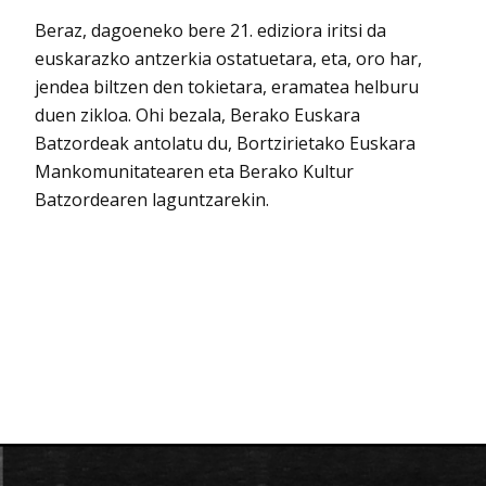
Beraz, dagoeneko bere 21. ediziora iritsi da
euskarazko antzerkia ostatuetara, eta, oro har,
jendea biltzen den tokietara, eramatea helburu
duen zikloa. Ohi bezala, Berako Euskara
Batzordeak antolatu du, Bortzirietako Euskara
Mankomunitatearen eta Berako Kultur
Batzordearen laguntzarekin.