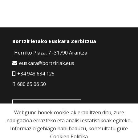
Bortzirietako Euskara Zerbitzua
Herriko Plaza, 7 -31790 Arantza
euskara@bortziriak.eus
+34 948 634 125
680 65 06 50
HARREMANETARAKO
Webgune honek cookie-ak erabiltzen ditu, zure
nabigazioa errazteko eta analisi estatistikoak egiteko.
Informazio gehiago nahi baduzu, kontsultatu gure
Cookien Politika