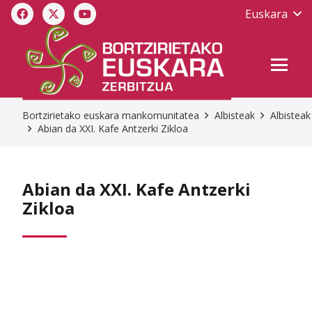
Euskara
Bortzirietako euskara mankomunitatea
Albisteak
Albisteak
Abian da XXI. Kafe Antzerki Zikloa
Abian da XXI. Kafe Antzerki
Zikloa