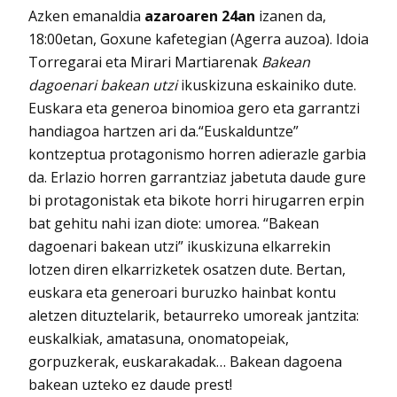
Azken emanaldia
azaroaren 24an
izanen da,
18:00etan, Goxune kafetegian (Agerra auzoa). Idoia
Torregarai eta Mirari Martiarenak
Bakean
dagoenari bakean utzi
ikuskizuna eskainiko dute.
Euskara eta generoa binomioa gero eta garrantzi
handiagoa hartzen ari da.“Euskalduntze”
kontzeptua protagonismo horren adierazle garbia
da. Erlazio horren garrantziaz jabetuta daude gure
bi protagonistak eta bikote horri hirugarren erpin
bat gehitu nahi izan diote: umorea. “Bakean
dagoenari bakean utzi” ikuskizuna elkarrekin
lotzen diren elkarrizketek osatzen dute. Bertan,
euskara eta generoari buruzko hainbat kontu
aletzen dituztelarik, betaurreko umoreak jantzita:
euskalkiak, amatasuna, onomatopeiak,
gorpuzkerak, euskarakadak… Bakean dagoena
bakean uzteko ez daude prest!