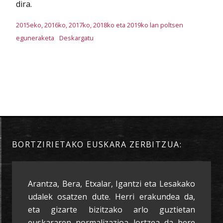
dira.
2015eko, 2016ko, 2017ko, 2018ko eta 2019ko lan poltsen
eguneraketa
Deskargatu
BORTZIRIETAKO EUSKARA ZERBITZUA:
Arantza, Bera, Etxalar, Igantzi eta Lesakako
udalek osatzen dute. Herri erakundea da,
eta gizarte bizitzako arlo guztietan
euskararen normalizazioa lortzea da bere