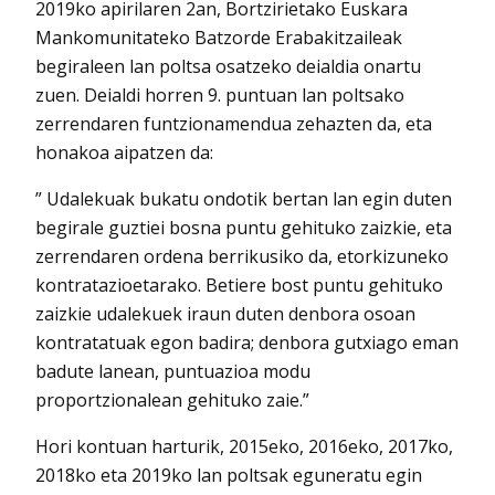
2019ko apirilaren 2an, Bortzirietako Euskara
Mankomunitateko Batzorde Erabakitzaileak
begiraleen lan poltsa osatzeko deialdia onartu
zuen. Deialdi horren 9. puntuan lan poltsako
zerrendaren funtzionamendua zehazten da, eta
honakoa aipatzen da:
” Udalekuak bukatu ondotik bertan lan egin duten
begirale guztiei bosna puntu gehituko zaizkie, eta
zerrendaren ordena berrikusiko da, etorkizuneko
kontratazioetarako. Betiere bost puntu gehituko
zaizkie udalekuek iraun duten denbora osoan
kontratatuak egon badira; denbora gutxiago eman
badute lanean, puntuazioa modu
proportzionalean gehituko zaie.”
Hori kontuan harturik, 2015eko, 2016eko, 2017ko,
2018ko eta 2019ko lan poltsak eguneratu egin