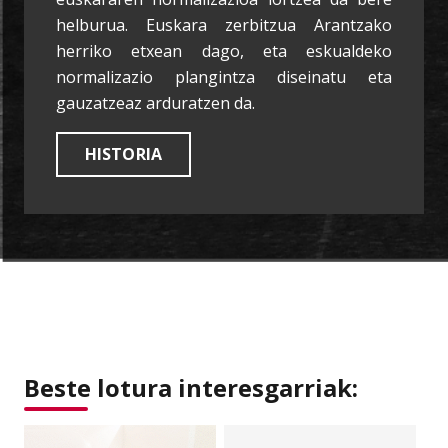
helburua. Euskara zerbitzua Arantzako
herriko etxean dago, eta eskualdeko
normalizazio plangintza diseinatu eta
gauzatzeaz arduratzen da.
HISTORIA
Beste lotura interesgarriak: