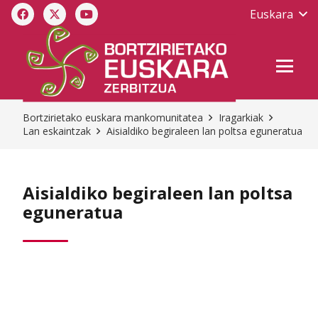
Euskara
Bortzirietako euskara mankomunitatea
Iragarkiak
Lan eskaintzak
Aisialdiko begiraleen lan poltsa eguneratua
Aisialdiko begiraleen lan poltsa
eguneratua