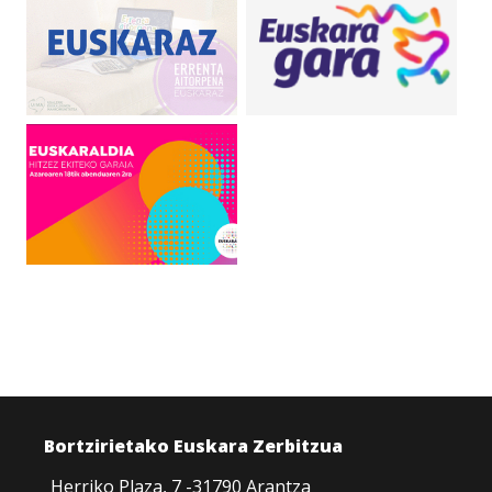
Bortzirietako Euskara Zerbitzua
Herriko Plaza, 7 -31790 Arantza