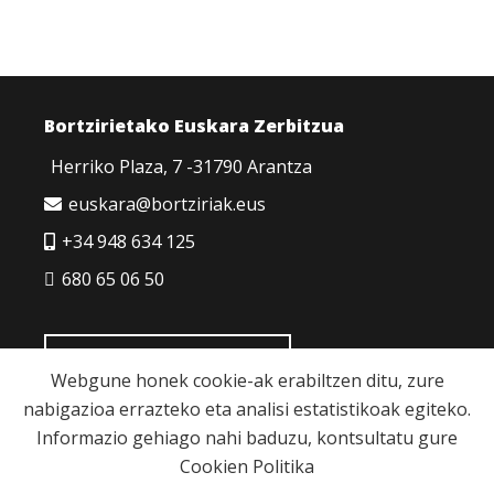
Bortzirietako Euskara Zerbitzua
Herriko Plaza, 7 -31790 Arantza
euskara@bortziriak.eus
+34 948 634 125
680 65 06 50
HARREMANETARAKO
Webgune honek cookie-ak erabiltzen ditu, zure
nabigazioa errazteko eta analisi estatistikoak egiteko.
Informazio gehiago nahi baduzu, kontsultatu gure
Cookien Politika