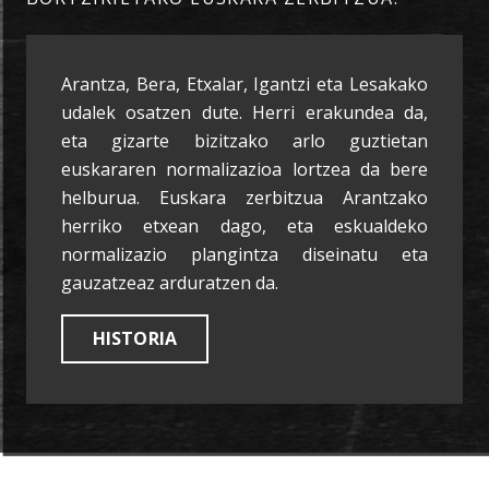
Arantza, Bera, Etxalar, Igantzi eta Lesakako
udalek osatzen dute. Herri erakundea da,
eta gizarte bizitzako arlo guztietan
euskararen normalizazioa lortzea da bere
helburua. Euskara zerbitzua Arantzako
herriko etxean dago, eta eskualdeko
normalizazio plangintza diseinatu eta
gauzatzeaz arduratzen da.
HISTORIA