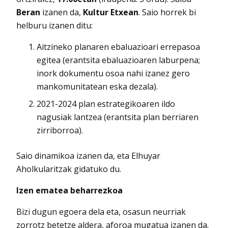
Beran
izanen da,
Kultur Etxean
. Saio horrek bi
helburu izanen ditu:
Aitzineko planaren ebaluazioari errepasoa
egitea (erantsita ebaluazioaren laburpena;
inork dokumentu osoa nahi izanez gero
mankomunitatean eska dezala).
2021-2024 plan estrategikoaren ildo
nagusiak lantzea (erantsita plan berriaren
zirriborroa).
Saio dinamikoa izanen da, eta Elhuyar
Aholkularitzak gidatuko du.
Izen ematea beharrezkoa
Bizi dugun egoera dela eta, osasun neurriak
zorrotz betetze aldera, aforoa mugatua izanen da.