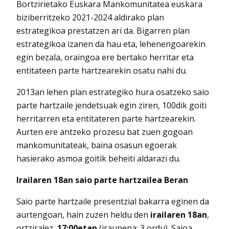
Bortzirietako Euskara Mankomunitatea euskara
biziberritzeko 2021-2024 aldirako plan
estrategikoa prestatzen ari da. Bigarren plan
estrategikoa izanen da hau eta, lehenengoarekin
egin bezala, oraingoa ere bertako herritar eta
entitateen parte hartzearekin osatu nahi du.
2013an lehen plan estrategiko hura osatzeko saio
parte hartzaile jendetsuak egin ziren, 100dik goiti
herritarren eta entitateren parte hartzearekin.
Aurten ere antzeko prozesu bat zuen gogoan
mankomunitateak, baina osasun egoerak
hasierako asmoa goitik beheiti aldarazi du.
Irailaren 18an saio parte hartzailea Beran
Saio parte hartzaile presentzial bakarra eginen da
aurtengoan, hain zuzen heldu den
irailaren 18an
,
ortziralez,
17:00etan
(iraupena: 3 ordu). Saioa