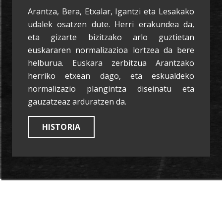
Arantza, Bera, Etxalar, Igantzi eta Lesakako
udalek osatzen dute. Herri erakundea da,
eta gizarte bizitzako arlo guztietan
euskararen normalizazioa lortzea da bere
helburua. Euskara zerbitzua Arantzako
herriko etxean dago, eta eskualdeko
normalizazio plangintza diseinatu eta
gauzatzeaz arduratzen da.
HISTORIA