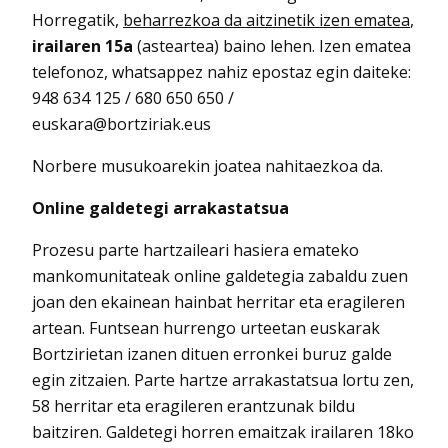
Horregatik,
beharrezkoa da aitzinetik izen ematea
,
irailaren 15a
(asteartea) baino lehen. Izen ematea
telefonoz, whatsappez nahiz epostaz egin daiteke:
948 634 125 / 680 650 650 /
euskara@bortziriak.eus
Norbere musukoarekin joatea nahitaezkoa da.
Online galdetegi arrakastatsua
Prozesu parte hartzaileari hasiera emateko
mankomunitateak online galdetegia zabaldu zuen
joan den ekainean hainbat herritar eta eragileren
artean. Funtsean hurrengo urteetan euskarak
Bortzirietan izanen dituen erronkei buruz galde
egin zitzaien. Parte hartze arrakastatsua lortu zen,
58 herritar eta eragileren erantzunak bildu
baitziren. Galdetegi horren emaitzak irailaren 18ko