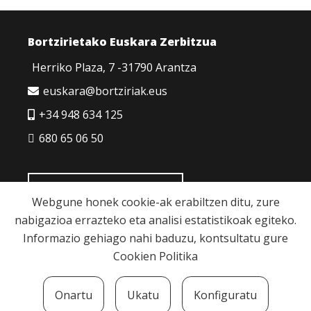
Bortzirietako Euskara Zerbitzua
Herriko Plaza, 7 -31790 Arantza
euskara@bortziriak.eus
+34 948 634 125
680 65 06 50
HARREMANETARAKO
Webgune honek cookie-ak erabiltzen ditu, zure
nabigazioa errazteko eta analisi estatistikoak egiteko.
Informazio gehiago nahi baduzu, kontsultatu gure
Cookien Politika
Cookie politika
|
Pribatutasun politika
|
Lege
Onartu
Ukatu
Konfiguratu
oharra