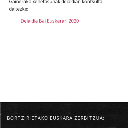
Gainerako xehetasunak deialdian kontsulta
daitezke:
Deialdia Bai Euskarari 2020
BORTZIRIETAKO EUSKARA ZERBITZUA: