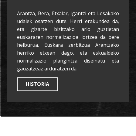
Arantza, Bera, Etxalar, Igantzi eta Lesakako
udalek osatzen dute. Herri erakundea da,
eta gizarte bizitzako arlo guztietan
euskararen normalizazioa lortzea da bere
helburua. Euskara zerbitzua Arantzako
herriko etxean dago, eta eskualdeko
normalizazio plangintza diseinatu eta
gauzatzeaz arduratzen da.
HISTORIA