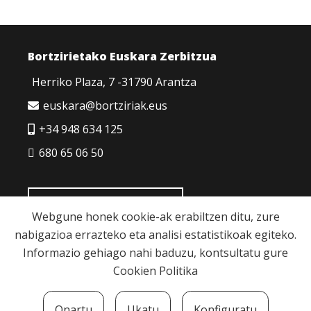
Bortzirietako Euskara Zerbitzua
Herriko Plaza, 7 -31790 Arantza
euskara@bortziriak.eus
+34 948 634 125
680 65 06 50
HARREMANETARAKO
Webgune honek cookie-ak erabiltzen ditu, zure
nabigazioa errazteko eta analisi estatistikoak egiteko.
Informazio gehiago nahi baduzu, kontsultatu gure
Cookien Politika
Cookie politika
|
Pribatutasun politika
|
Lege
Onartu
Ukatu
Konfiguratu