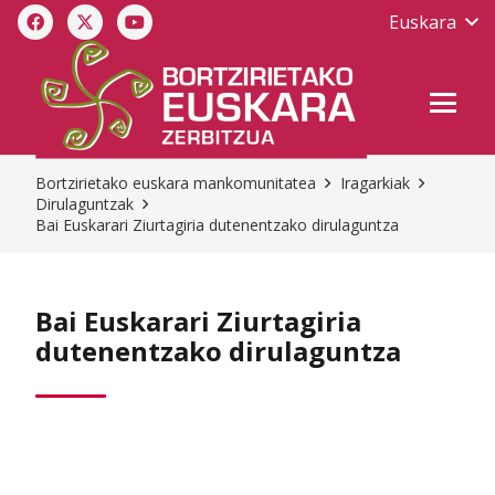
Euskara
Bortzirietako euskara mankomunitatea
Iragarkiak
Dirulaguntzak
Bai Euskarari Ziurtagiria dutenentzako dirulaguntza
Bai Euskarari Ziurtagiria
dutenentzako dirulaguntza