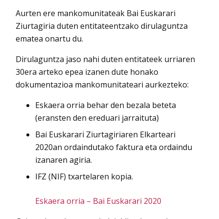
Aurten ere mankomunitateak Bai Euskarari
Ziurtagiria duten entitateentzako dirulaguntza
ematea onartu du.
Dirulaguntza jaso nahi duten entitateek urriaren
30era arteko epea izanen dute honako
dokumentazioa mankomunitateari aurkezteko:
Eskaera orria behar den bezala beteta
(eransten den ereduari jarraituta)
Bai Euskarari Ziurtagiriaren Elkarteari
2020an ordaindutako faktura eta ordaindu
izanaren agiria.
IFZ (NIF) txartelaren kopia.
Eskaera orria – Bai Euskarari 2020