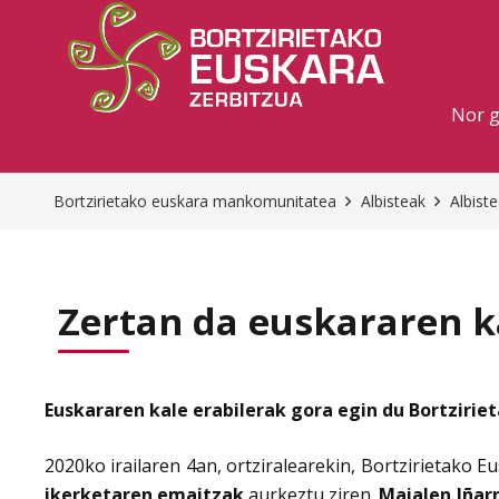
Nor 
Bortzirietako euskara mankomunitatea
Albisteak
Albist
Zertan da euskararen ka
Euskararen kale erabilerak gora egin du Bortzirie
2020ko irailaren 4an, ortziralearekin, Bortzirietako
ikerketaren emaitzak
aurkeztu ziren.
Maialen Iñarr