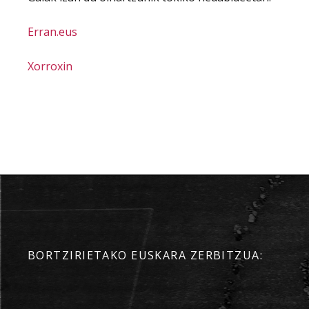
Erran.eus
Xorroxin
BORTZIRIETAKO EUSKARA ZERBITZUA: