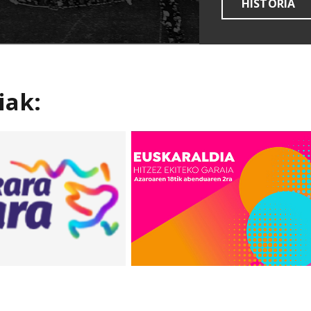
HISTORIA
iak: