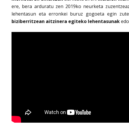
ere, bera arduratu zen 2019ko neurketa zuzentzeaz.
lehentasun eta erronkei buruz gogoeta egin zut
biziberritzean aitzinera egiteko lehentasunak
edo