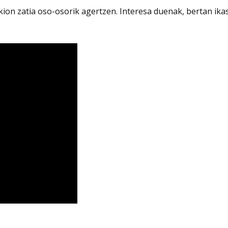
on zatia oso-osorik agertzen. Interesa duenak, bertan ikas