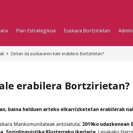
gara
Plan Estrategikoa
Euskara Bortzirietan
Admini
eak
Zertan da euskararen kale erabilera Bortzirietan?
le erabilera Bortzirietan?
tan, baina helduen arteko elkarrizketetan erabilerak n
 Euskara Mankomunitateak antolatuta,
2019ko udazkenean Bo
a, Soziolinguistika Klusterreko ikerlaria
, Lesakako Harri