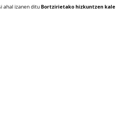
i ahal izanen ditu
Bortzirietako hizkuntzen kale