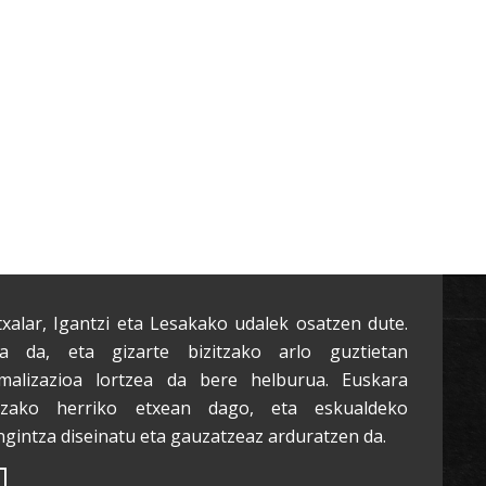
txalar, Igantzi eta Lesakako udalek osatzen dute.
a da, eta gizarte bizitzako arlo guztietan
malizazioa lortzea da bere helburua. Euskara
tzako herriko etxean dago, eta eskualdeko
ngintza diseinatu eta gauzatzeaz arduratzen da.