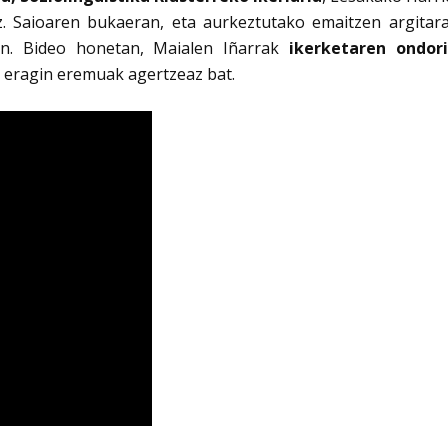
 Saioaren bukaeran, eta aurkeztutako emaitzen argitara,
en. Bideo honetan, Maialen Iñarrak
ikerketaren ondor
 eragin eremuak agertzeaz bat.