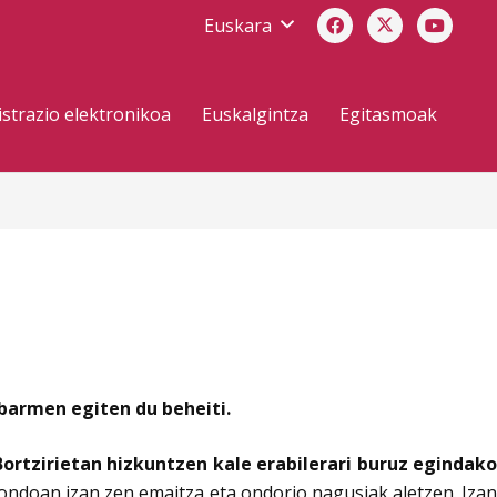
Euskara
strazio elektronikoa
Euskalgintza
Egitasmoak
abarmen egiten du beheiti.
rtzirietan hizkuntzen kale erabilerari buruz egindak
ondoan izan zen emaitza eta ondorio nagusiak aletzen. Iza