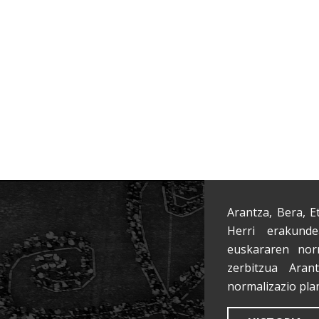
Arantza, Bera, E
Herri erakunde
euskararen nor
zerbitzua Aran
normalizazio pla