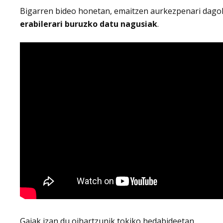
Bigarren bideo honetan, emaitzen aurkezpenari dagoki
erabilerari buruzko datu nagusiak
.
Gaiak izan du oihartzunik tokiko hedabideetan.