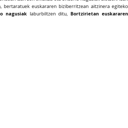
 bertaratuek euskararen biziberritzean aitzinera egiteko
io nagusiak
laburbiltzen ditu,
Bortzirietan euskarare