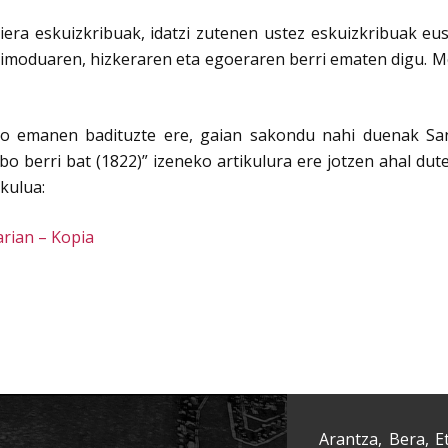
ra eskuizkribuak, idatzi zutenen ustez eskuizkribuak eusk
zimoduaren, hizkeraren eta egoeraren berri ematen digu. Me
go emanen badituzte ere, gaian sakondu nahi duenak Sant
tibo berri bat (1822)” izeneko artikulura ere jotzen ahal d
kulua:
arian – Kopia
Arantza, Bera, E