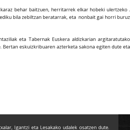
araz behar baitzuen, herritarrek elkar hobeki ulertzeko .
diku bila zebiltzan beratarrak, eta nonbait gai horri buruz
aziliak eta Tabernak Euskera aldizkarian argitaratutako
ute. Bertan eskuizkribuaren azterketa sakona egiten dute eta
txalar, Igantzi eta Lesakako udalek osatzen dute.