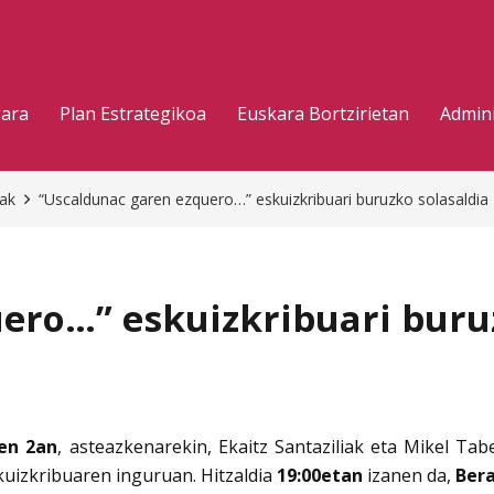
gara
Plan Estrategikoa
Euskara Bortzirietan
Admini
eak
“Uscaldunac garen ezquero…” eskuizkribuari buruzko solasaldi
ero…” eskuizkribuari buruz
en 2an
, asteazkenarekin, Ekaitz Santaziliak eta Mikel Tab
uizkribuaren inguruan. Hitzaldia
19:00etan
izanen da,
Bera