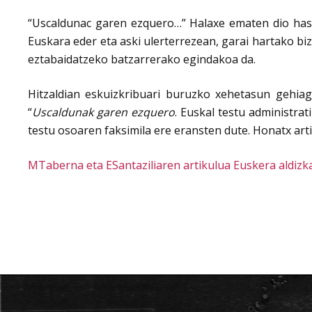
“Uscaldunac garen ezquero…” Halaxe ematen dio hasie
Euskara eder eta aski ulerterrezean, garai hartako bi
eztabaidatzeko batzarrerako egindakoa da.
Hitzaldian eskuizkribuari buruzko xehetasun gehia
“
Uscaldunak garen ezquero
. Euskal testu administra
testu osoaren faksimila ere eransten dute. Honatx arti
MTaberna eta ESantaziliaren artikulua Euskera aldizk