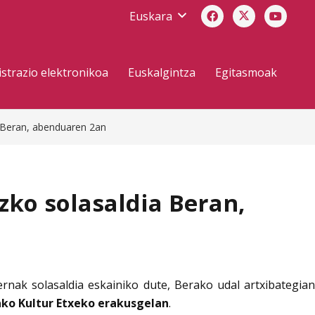
Euskara
strazio elektronikoa
Euskalgintza
Egitasmoak
a Beran, abenduaren 2an
ko solasaldia Beran,
ernak solasaldia eskainiko dute, Berako udal artxibategia
ko Kultur Etxeko erakusgelan
.