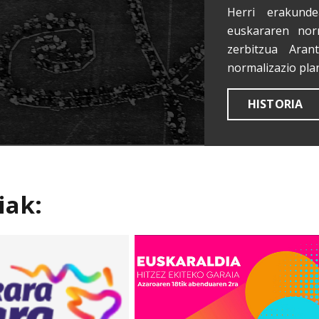
Herri erakunde
euskararen nor
zerbitzua Aran
normalizazio pla
HISTORIA
iak: