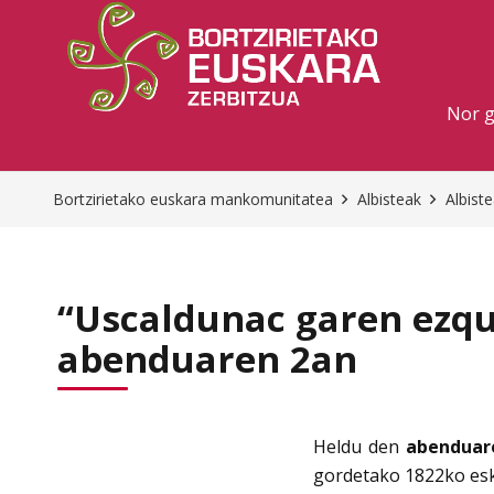
Nor 
Bortzirietako euskara mankomunitatea
Albisteak
Albist
“Uscaldunac garen ezqu
abenduaren 2an
Heldu den
abenduar
gordetako 1822ko esk