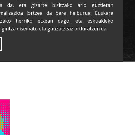
a da, eta gizarte bizitzako arlo guztietan
malizazioa lortzea da bere helburua. Euskara
tzako herriko etxean dago, eta eskualdeko
ngintza diseinatu eta gauzatzeaz arduratzen da.