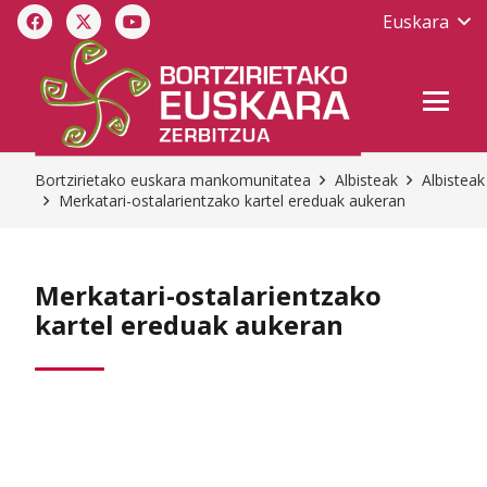
Euskara
Bortzirietako euskara mankomunitatea
Albisteak
Albisteak
Merkatari-ostalarientzako kartel ereduak aukeran
Merkatari-ostalarientzako
kartel ereduak aukeran