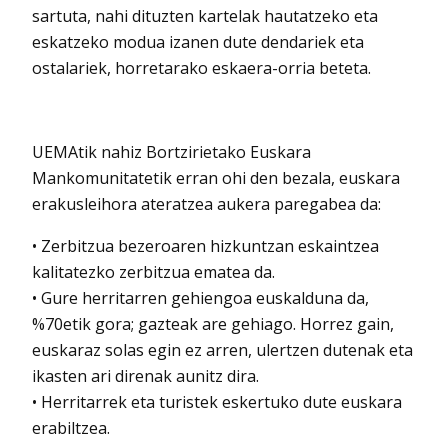
sartuta, nahi dituzten kartelak hautatzeko eta
eskatzeko modua izanen dute dendariek eta
ostalariek, horretarako eskaera-orria beteta.
UEMAtik nahiz Bortzirietako Euskara
Mankomunitatetik erran ohi den bezala, euskara
erakusleihora ateratzea aukera paregabea da:
• Zerbitzua bezeroaren hizkuntzan eskaintzea
kalitatezko zerbitzua ematea da.
• Gure herritarren gehiengoa euskalduna da,
%70etik gora; gazteak are gehiago. Horrez gain,
euskaraz solas egin ez arren, ulertzen dutenak eta
ikasten ari direnak aunitz dira.
• Herritarrek eta turistek eskertuko dute euskara
erabiltzea.