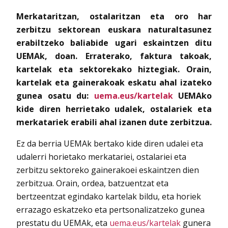
Merkataritzan, ostalaritzan eta oro har
zerbitzu sektorean euskara naturaltasunez
erabiltzeko baliabide ugari eskaintzen ditu
UEMAk, doan. Erraterako, faktura takoak,
kartelak eta sektorekako hiztegiak. Orain,
kartelak eta gainerakoak eskatu ahal izateko
gunea osatu du:
uema.eus/kartelak
UEMAko
kide diren herrietako udalek, ostalariek eta
merkatariek erabili ahal izanen dute zerbitzua.
Ez da berria UEMAk bertako kide diren udalei eta
udalerri horietako merkatariei, ostalariei eta
zerbitzu sektoreko gainerakoei eskaintzen dien
zerbitzua. Orain, ordea, batzuentzat eta
bertzeentzat egindako kartelak bildu, eta horiek
errazago eskatzeko eta pertsonalizatzeko gunea
prestatu du UEMAk, eta
uema.eus/kartelak
gunera