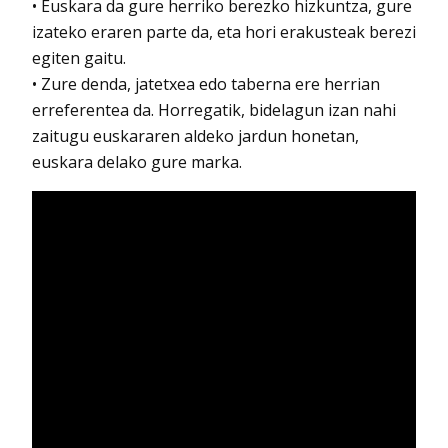
• Euskara da gure herriko berezko hizkuntza, gure
izateko eraren parte da, eta hori erakusteak berezi
egiten gaitu.
• Zure denda, jatetxea edo taberna ere herrian
erreferentea da. Horregatik, bidelagun izan nahi
zaitugu euskararen aldeko jardun honetan,
euskara delako gure marka.