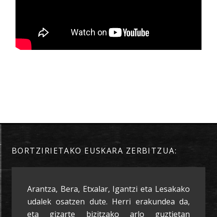
BORTZIRIETAKO EUSKARA ZERBITZUA:
Arantza, Bera, Etxalar, Igantzi eta Lesakako
udalek osatzen dute. Herri erakundea da,
eta gizarte bizitzako arlo guztietan