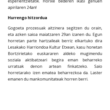
esperientzietatik. Horixe bederen ikasi genuen
apirilaren 24an!
Hurrengo hitzordua
Gogoeta prozesuak aitzinera segitzen du orain,
eta azken saioa maiatzaren 29an izanen du. Egun
horretan parte hartzaileak berriz elkartuko dira
Lesakako Harriondoa Kultur Etxean, kasu honetan
Bortzirietako euskararen aldeko mugimendu
soziala aktibatzeari begira eman beharreko
urratsak denon artean finkatzeko. Saio
horretarako izen ematea beharrezkoa da. Laster
emanen du mankomunitateak horren berri.