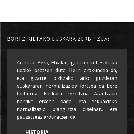
BORTZIRIETAKO EUSKARA ZERBITZUA:
Arantza, Bera, Etxalar, Igantzi eta Lesakako
udalek osatzen dute. Herri erakundea da,
eta gizarte bizitzako arlo guztietan
euskararen normalizazioa lortzea da bere
helburua. Euskara zerbitzua Arantzako
herriko etxean dago, eta eskualdeko
normalizazio plangintza diseinatu eta
gauzatzeaz arduratzen da.
HISTORIA