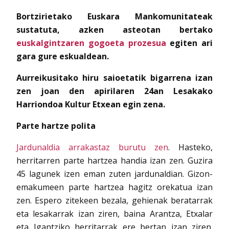
Bortzirietako Euskara Mankomunitateak
sustatuta, azken asteotan bertako
euskalgintzaren gogoeta prozesua
egiten ari
gara gure eskualdean.
Aurreikusitako hiru saioetatik bigarrena izan
zen joan den apirilaren 24an Lesakako
Harriondoa Kultur Etxean egin zena.
Parte hartze polita
Jardunaldia arrakastaz burutu zen
. Hasteko,
herritarren parte hartzea handia izan zen. Guzira
45 lagunek izen eman zuten jardunaldian. Gizon-
emakumeen parte hartzea hagitz orekatua izan
zen. Espero zitekeen bezala, gehienak beratarrak
eta lesakarrak izan ziren, baina Arantza, Etxalar
eta Igantziko herritarrak ere bertan izan ziren.