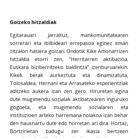
Goizeko hitzaldiak
Egitarauari jarraituz, mankomunitatearen
sorrerari eta ibilbideari errepasoa eginez eman
zitzaion hasiera goizari. Ondotik Kike Amonarrizen
hitzaldia etorri zen, “Herritarren aktibazioa.
Euskara biziberritzeko baldintza” izenburuarekin.
Kikek berak aurkeztuta eta dinamizatuta,
Tolosaldea, Hernani eta Arrasateko esperientziak
aditzeko aukera izan zen gero. Hiruretan egina
dute mugimendu sozialak aktibatzearen inguruko
gogoeta, eta mugimendu sozialaren eta
instituzioen arteko harremana nolakoa izan behar
den hausnartu dute edo horretan ari dira. Hortaz,
Bortzirietan badugu zer ikasia bertzeen