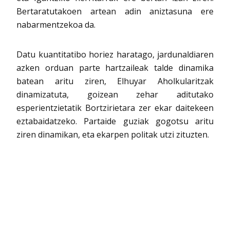
Bertaratutakoen artean adin aniztasuna ere
nabarmentzekoa da.
Datu kuantitatibo horiez haratago, jardunaldiaren
azken orduan parte hartzaileak talde dinamika
batean aritu ziren, Elhuyar Aholkularitzak
dinamizatuta, goizean zehar aditutako
esperientzietatik Bortzirietara zer ekar daitekeen
eztabaidatzeko. Partaide guziak gogotsu aritu
ziren dinamikan, eta ekarpen politak utzi zituzten.