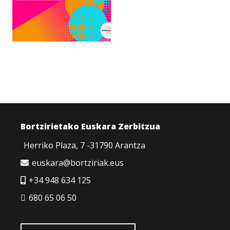
Bortzirietako Euskara Zerbitzua
Herriko Plaza, 7 -31790 Arantza
euskara@bortziriak.eus
+34 948 634 125
680 65 06 50