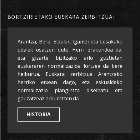
BORTZIRIETAKO EUSKARA ZERBITZUA:
Arantza, Bera, Etxalar, Igantzi eta Lesakako
udalek osatzen dute. Herri erakundea da,
eta gizarte bizitzako arlo guztietan
euskararen normalizazioa lortzea da bere
helburua. Euskara zerbitzua Arantzako
herriko etxean dago, eta eskualdeko
normalizazio plangintza diseinatu eta
gauzatzeaz arduratzen da.
HISTORIA