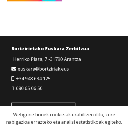
Bortzirietako Euskara Zerbitzua
Herriko Plaza, 7 -31790 Arantza
euskara@bortziriak.eus
+34 948 634 125
680 65 06 50
HARREMANETARAKO
Webgune honek cookie-ak erabiltzen ditu, zure
nabigazioa errazteko eta analisi estatistikoak egiteko.