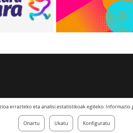
ioa errazteko eta analisi estatistikoak egiteko. Informazi
Onartu
Ukatu
Konfiguratu
rra