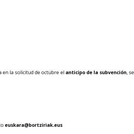
a en la solicitud de octubre el
anticipo de la subvención
, s
ico
euskara@bortziriak.eus