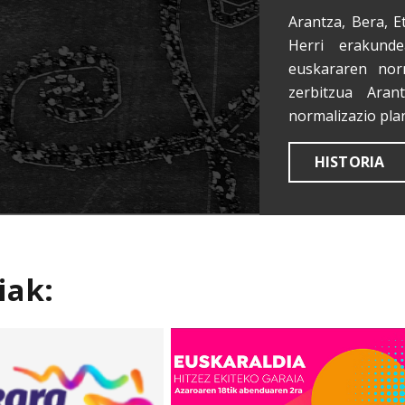
Arantza, Bera, E
Herri erakunde
euskararen nor
zerbitzua Aran
normalizazio pla
HISTORIA
iak: