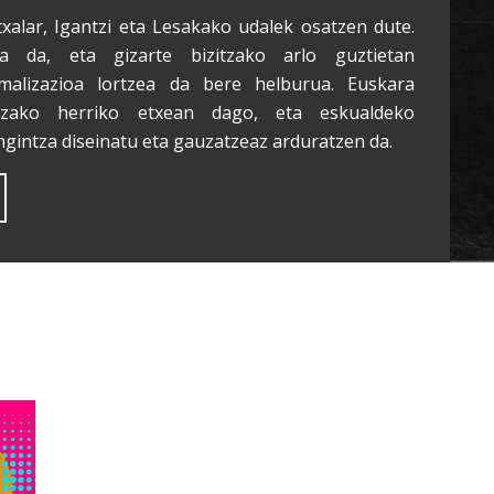
txalar, Igantzi eta Lesakako udalek osatzen dute.
a da, eta gizarte bizitzako arlo guztietan
malizazioa lortzea da bere helburua. Euskara
tzako herriko etxean dago, eta eskualdeko
ngintza diseinatu eta gauzatzeaz arduratzen da.