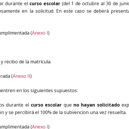
zar durante el
curso escolar
(del 1 de octubre al 30 de juni
esamente en la solicitud. En este caso se deberá present
cumplimentada (
Anexo I
)
 y recibo de la matrícula.
rada (
Anexo II
)
cuentren en los siguientes supuestos:
ados durante el
curso escolar
que
no hayan solicitado
exp
 y se percibirá el 100% de la subvencion una vez resuelta.
cumplimentada (
Anexo I
)