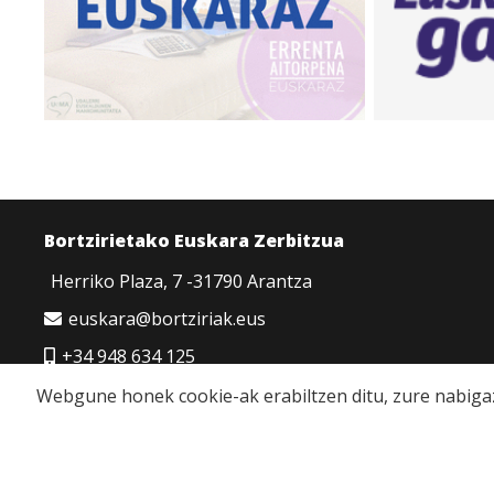
Bortzirietako Euskara Zerbitzua
Herriko Plaza, 7 -31790 Arantza
euskara@bortziriak.eus
+34 948 634 125
680 65 06 50
Webgune honek cookie-ak erabiltzen ditu, zure nabigaz
Cookie politika
|
Pribatutasun politika
|
Lege oha