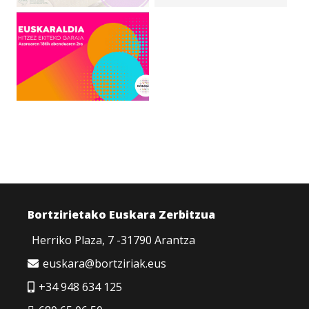
Bortzirietako Euskara Zerbitzua
Herriko Plaza, 7 -31790 Arantza
euskara@bortziriak.eus
+34 948 634 125