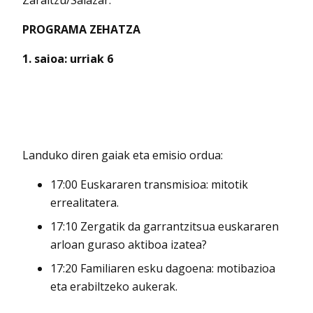
Zaraitzu/Salazar.
PROGRAMA ZEHATZA
1. saioa: urriak 6
Landuko diren gaiak eta emisio ordua:
17:00 Euskararen transmisioa: mitotik
errealitatera.
17:10 Zergatik da garrantzitsua euskararen
arloan guraso aktiboa izatea?
17:20 Familiaren esku dagoena: motibazioa
eta erabiltzeko aukerak.