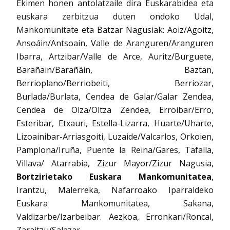
Ekimen honen antolatzaile dira Euskarabidea eta
euskara zerbitzua duten ondoko Udal,
Mankomunitate eta Batzar Nagusiak: Aoiz/Agoitz,
Ansoáin/Antsoain, Valle de Aranguren/Aranguren
Ibarra, Artzibar/Valle de Arce, Auritz/Burguete,
Barañain/Barañáin, Baztan,
Berrioplano/Berriobeiti, Berriozar,
Burlada/Burlata, Cendea de Galar/Galar Zendea,
Cendea de Olza/Oltza Zendea, Erroibar/Erro,
Esteribar, Etxauri, Estella-Lizarra, Huarte/Uharte,
Lizoainibar-Arriasgoiti, Luzaide/Valcarlos, Orkoien,
Pamplona/Iruña, Puente la Reina/Gares, Tafalla,
Villava/ Atarrabia, Zizur Mayor/Zizur Nagusia,
Bortzirietako Euskara Mankomunitatea
,
Irantzu, Malerreka, Nafarroako Iparraldeko
Euskara Mankomunitatea, Sakana,
Valdizarbe/Izarbeibar. Aezkoa, Erronkari/Roncal,