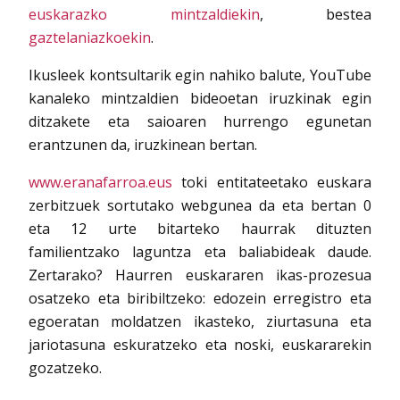
euskarazko mintzaldiekin
, bestea
gaztelaniazkoekin
.
Ikusleek kontsultarik egin nahiko balute, YouTube
kanaleko mintzaldien bideoetan iruzkinak egin
ditzakete eta saioaren hurrengo egunetan
erantzunen da, iruzkinean bertan.
www.eranafarroa.eus
toki entitateetako euskara
zerbitzuek sortutako webgunea da eta bertan 0
eta 12 urte bitarteko haurrak dituzten
familientzako laguntza eta baliabideak daude.
Zertarako? Haurren euskararen ikas-prozesua
osatzeko eta biribiltzeko: edozein erregistro eta
egoeratan moldatzen ikasteko, ziurtasuna eta
jariotasuna eskuratzeko eta noski, euskararekin
gozatzeko.