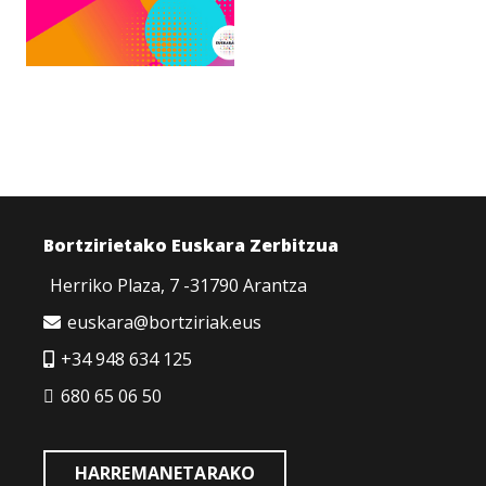
Bortzirietako Euskara Zerbitzua
Herriko Plaza, 7 -31790 Arantza
euskara@bortziriak.eus
+34 948 634 125
680 65 06 50
HARREMANETARAKO