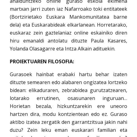
ahalduntzeko online guraso eskola ekimena
martxan jarri zuten iaz Nafarroako toki entitateek
(Bortzirietako Euskara Mankomunitatea barne
dela) eta Euskarabideak elkarlanean. Horretarako,
euskaraz zein gaztelaniaz online eskainiko diren
hiru emanaldi antolatu dituzte Paula Kasares,
Yolanda Olasagarre eta Intza Alkain adituekin.
PROIEKTUAREN FILOSOFIA
:
Gurasoek hainbat erabaki hartu behar izaten
dituzte semearen edo alabaren ongizatea lortzeko
bidean: elikaduraren, zebrabidea gurutzatzearen,
lotarako errutinen, osasunaren inguruan…
Horietan bezala, hizkuntzarekin ere uneoro
hartzen dira, modu kontzientean edo ez. Guraso
aktibo izatea zergatik den garrantzitsua jakin nahi
duzu? Zein leku eman euskarari familian eta