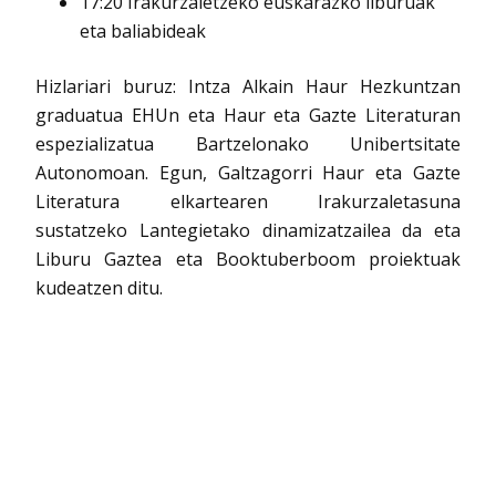
17:20 Irakurzaletzeko euskarazko liburuak
eta baliabideak
Hizlariari buruz: Intza Alkain Haur Hezkuntzan
graduatua EHUn eta Haur eta Gazte Literaturan
espezializatua Bartzelonako Unibertsitate
Autonomoan. Egun, Galtzagorri Haur eta Gazte
Literatura elkartearen Irakurzaletasuna
sustatzeko Lantegietako dinamizatzailea da eta
Liburu Gaztea eta Booktuberboom proiektuak
kudeatzen ditu.