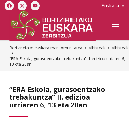
Euskara
Bortzirietako euskara mankomunitatea
Albisteak
Albisteak
“ERA Eskola, gurasoentzako trebakuntza” II. edizioa urriaren 6,
13 eta 20an
“ERA Eskola, gurasoentzako
trebakuntza” II. edizioa
urriaren 6, 13 eta 20an