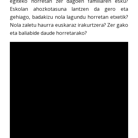
egiteko horretan zer dagoen familiaren esku?
Eskolan ahozkotasuna lantzen da gero eta
gehiago, badakizu nola lagundu horretan etxetik?
Nola zaletu haurra euskaraz irakurtzera? Zer gako
eta baliabide daude horretarako?