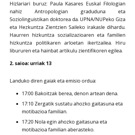
Hizlariari buruz: Paula Kasares Euskal Filologian
nahiz Antropologian graduduna eta
Soziolinguistikan doktorea da. UPNA/NUPeko Giza
eta Hezkuntza Zientzien Saileko irakasle dihardu.
Haurren hizkuntza sozializazioaren eta familien
hizkuntza politikaren arloetan ikertzailea. Hiru
libururen eta hainbat artikulu zientifikoren egilea.
2. saioa: urriak 13
Landuko diren gaiak eta emisio ordua:
17:00 Bakoitzak berea, denon artean dena.
17:10 Zergatik sustatu ahozko gaitasuna eta
motibazioa familian.
17:20 Nola egin ahozko gaitasuna eta
motibazioa familian aberasteko.