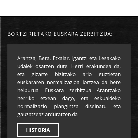
BORTZIRIETAKO EUSKARA ZERBITZUA:
Arantza, Bera, Etxalar, Igantzi eta Lesakako
udalek osatzen dute. Herri erakundea da,
eta gizarte bizitzako arlo guztietan
euskararen normalizazioa lortzea da bere
helburua. Euskara zerbitzua Arantzako
herriko etxean dago, eta eskualdeko
normalizazio plangintza diseinatu eta
gauzatzeaz arduratzen da.
HISTORIA