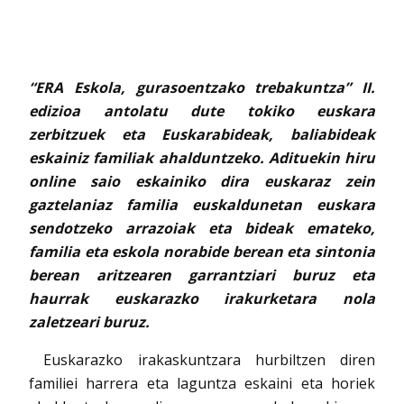
“
ERA Eskola, gurasoentzako trebakuntza” II.
edizioa antolatu dute tokiko euskara
zerbitzuek eta Euskarabideak, baliabideak
eskainiz familiak ahalduntzeko.
Adituekin hiru
online saio eskainiko dira euskaraz zein
gaztelaniaz familia euskaldunetan euskara
sendotzeko arrazoiak eta bideak emateko,
familia eta eskola norabide berean eta sintonia
berean aritzearen garrantziari buruz eta
haurrak euskarazko irakurketara nola
zaletzeari buruz.
Euskarazko irakaskuntzara hurbiltzen diren
familiei harrera eta laguntza eskaini eta horiek