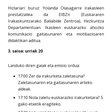
Hizlariari buruz: Yolanda Olasagarre irakasleen
prestatzailea da EIBZn (Euskararen
Irakaskuntzarako Baliabide Zentroa), Hezkuntza
Departamentuan. Ikasleen euskarazko ahozko
komunikazio gaitasunaren eta motibazioaren
didaktikan aditua.
3. saioa: urriak 20
Landuko diren gaiak eta emisio ordua:
17:00 Zer da irakurketa zaletasuna?
Zaletasunaren eta gaitasunaren arteko
aldeak.
17:10 Nola zaletu euskarazko irakurketara? 5
gako etxetik eragiteko.