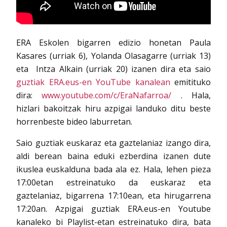
ERA Eskolen bigarren edizio honetan Paula
Kasares (urriak 6), Yolanda Olasagarre (urriak 13)
eta Intza Alkain (urriak 20) izanen dira eta saio
guztiak ERA.eus-en YouTube kanalean
emitituko
dira:
www.youtube.com/c/EraNafarroa/
. Hala,
hizlari bakoitzak hiru azpigai landuko ditu beste
horrenbeste bideo laburretan.
Saio guztiak euskaraz eta gaztelaniaz izango dira,
aldi berean baina eduki ezberdina izanen dute
ikuslea euskalduna bada ala ez. Hala, lehen pieza
17:00etan estreinatuko da euskaraz eta
gaztelaniaz, bigarrena 17:10ean, eta hirugarrena
17:20an. Azpigai guztiak ERA.eus-en Youtube
kanaleko bi Playlist-etan estreinatuko dira, bata