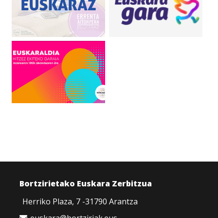
Bortzirietako Euskara Zerbitzua
Herriko Plaza, 7 -31790 Arantza
euskara@bortziriak.eus