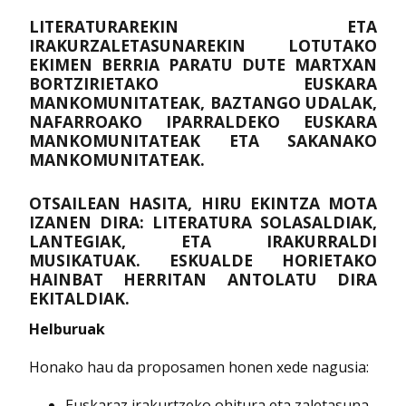
LITERATURAREKIN ETA
IRAKURZALETASUNAREKIN LOTUTAKO
EKIMEN BERRIA PARATU DUTE MARTXAN
BORTZIRIETAKO EUSKARA
MANKOMUNITATEAK, BAZTANGO UDALAK,
NAFARROAKO IPARRALDEKO EUSKARA
MANKOMUNITATEAK ETA SAKANAKO
MANKOMUNITATEAK.
OTSAILEAN HASITA, HIRU EKINTZA MOTA
IZANEN DIRA: LITERATURA SOLASALDIAK,
LANTEGIAK, ETA IRAKURRALDI
MUSIKATUAK. ESKUALDE HORIETAKO
HAINBAT HERRITAN ANTOLATU DIRA
EKITALDIAK.
Helburuak
Honako hau da proposamen honen xede nagusia:
Euskaraz irakurtzeko ohitura eta zaletasuna