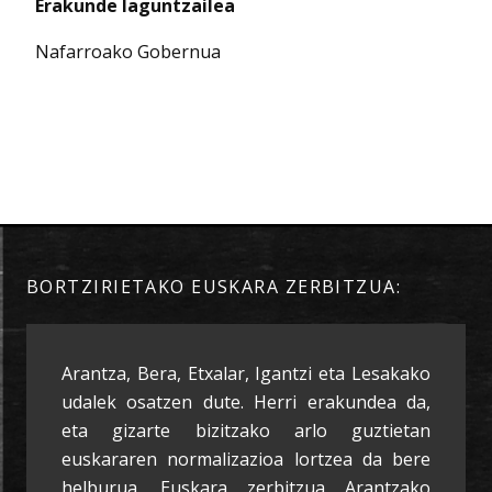
Erakunde laguntzailea
Nafarroako Gobernua
BORTZIRIETAKO EUSKARA ZERBITZUA:
Arantza, Bera, Etxalar, Igantzi eta Lesakako
udalek osatzen dute. Herri erakundea da,
eta gizarte bizitzako arlo guztietan
euskararen normalizazioa lortzea da bere
helburua. Euskara zerbitzua Arantzako