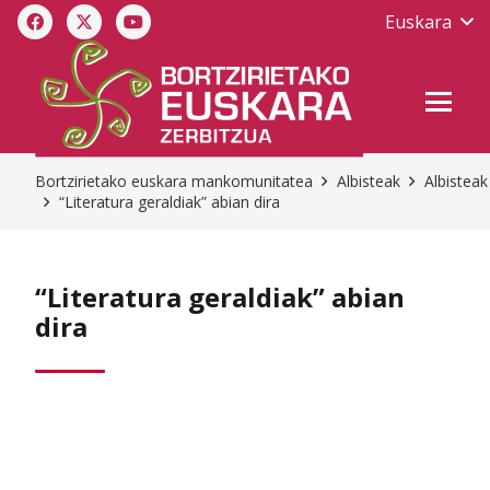
Euskara
Bortzirietako euskara mankomunitatea
Albisteak
Albisteak
“Literatura geraldiak” abian dira
“Literatura geraldiak” abian
dira