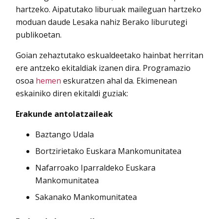
hartzeko. Aipatutako liburuak maileguan hartzeko
moduan daude Lesaka nahiz Berako liburutegi
publikoetan.
Goian zehaztutako eskualdeetako hainbat herritan
ere antzeko ekitaldiak izanen dira. Programazio
osoa
hemen
eskuratzen ahal da. Ekimenean
eskainiko diren ekitaldi guziak:
Erakunde antolatzaileak
Baztango Udala
Bortzirietako Euskara Mankomunitatea
Nafarroako Iparraldeko Euskara
Mankomunitatea
Sakanako Mankomunitatea