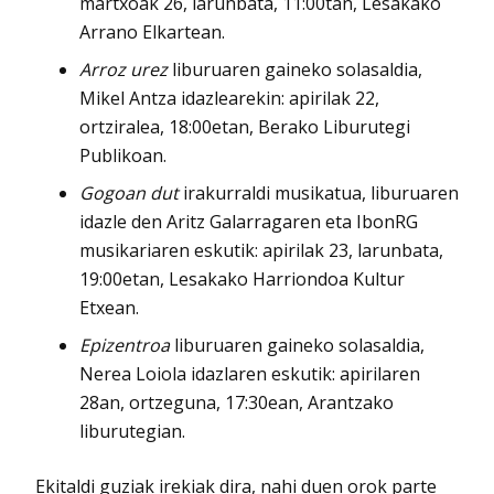
martxoak 26, larunbata, 11:00tan, Lesakako
Arrano Elkartean.
Arroz urez
liburuaren gaineko solasaldia,
Mikel Antza idazlearekin: apirilak 22,
ortziralea, 18:00etan, Berako Liburutegi
Publikoan.
Gogoan dut
irakurraldi musikatua, liburuaren
idazle den Aritz Galarragaren eta IbonRG
musikariaren eskutik: apirilak 23, larunbata,
19:00etan, Lesakako Harriondoa Kultur
Etxean.
Epizentroa
liburuaren gaineko solasaldia,
Nerea Loiola idazlaren eskutik: apirilaren
28an, ortzeguna, 17:30ean, Arantzako
liburutegian.
Ekitaldi guziak irekiak dira, nahi duen orok parte