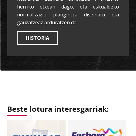
herriko etxean dago, eta eskualdeko
normalizazio plangintza diseinatu eta
gauzatzeaz arduratzen da.
HISTORIA
Beste lotura interesgarriak: