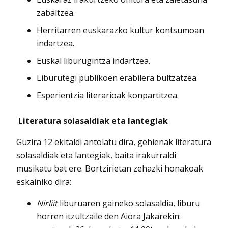
zabaltzea.
Herritarren euskarazko kultur kontsumoan
indartzea.
Euskal liburugintza indartzea.
Liburutegi publikoen erabilera bultzatzea.
Esperientzia literarioak konpartitzea.
Literatura solasaldiak eta lantegiak
Guzira 12 ekitaldi antolatu dira, gehienak literatura
solasaldiak eta lantegiak, baita irakurraldi
musikatu bat ere. Bortzirietan zehazki honakoak
eskainiko dira:
Nirliit
liburuaren gaineko solasaldia, liburu
horren itzultzaile den Aiora Jakarekin: