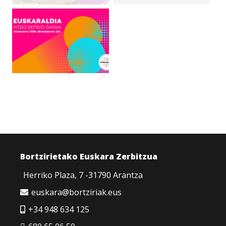
Bortzirietako Euskara Zerbitzua
Herriko Plaza, 7 -31790 Arantza
euskara@bortziriak.eus
+34 948 634 125