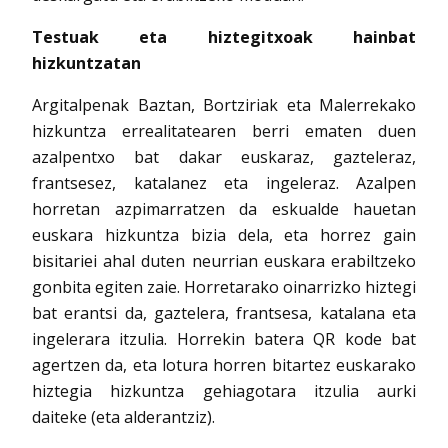
Testuak eta hiztegitxoak hainbat
hizkuntzatan
Argitalpenak Baztan, Bortziriak eta Malerrekako
hizkuntza errealitatearen berri ematen duen
azalpentxo bat dakar euskaraz, gazteleraz,
frantsesez, katalanez eta ingeleraz. Azalpen
horretan azpimarratzen da eskualde hauetan
euskara hizkuntza bizia dela, eta horrez gain
bisitariei ahal duten neurrian euskara erabiltzeko
gonbita egiten zaie. Horretarako oinarrizko hiztegi
bat erantsi da, gaztelera, frantsesa, katalana eta
ingelerara itzulia. Horrekin batera QR kode bat
agertzen da, eta lotura horren bitartez euskarako
hiztegia hizkuntza gehiagotara itzulia aurki
daiteke (eta alderantziz).