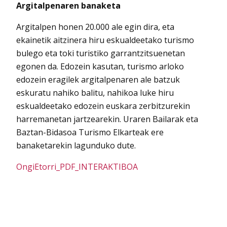
Argitalpenaren banaketa
Argitalpen honen 20.000 ale egin dira, eta
ekainetik aitzinera hiru eskualdeetako turismo
bulego eta toki turistiko garrantzitsuenetan
egonen da. Edozein kasutan, turismo arloko
edozein eragilek argitalpenaren ale batzuk
eskuratu nahiko balitu, nahikoa luke hiru
eskualdeetako edozein euskara zerbitzurekin
harremanetan jartzearekin. Uraren Bailarak eta
Baztan-Bidasoa Turismo Elkarteak ere
banaketarekin lagunduko dute.
OngiEtorri_PDF_INTERAKTIBOA