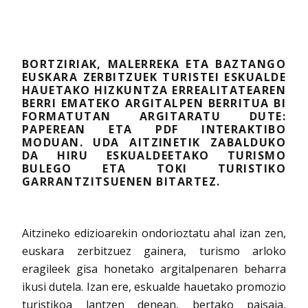
BORTZIRIAK, MALERREKA ETA BAZTANGO
EUSKARA ZERBITZUEK TURISTEI ESKUALDE
HAUETAKO HIZKUNTZA ERREALITATEAREN
BERRI EMATEKO ARGITALPEN BERRITUA BI
FORMATUTAN ARGITARATU DUTE:
PAPEREAN ETA PDF INTERAKTIBO
MODUAN. UDA AITZINETIK ZABALDUKO
DA HIRU ESKUALDEETAKO TURISMO
BULEGO ETA TOKI TURISTIKO
GARRANTZITSUENEN BITARTEZ.
Aitzineko edizioarekin ondorioztatu ahal izan zen,
euskara zerbitzuez gainera, turismo arloko
eragileek gisa honetako argitalpenaren beharra
ikusi dutela. Izan ere, eskualde hauetako promozio
turistikoa lantzen denean, bertako paisaia,