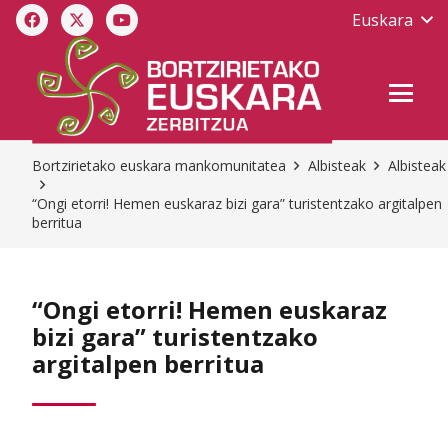
Euskara
Bortzirietako euskara mankomunitatea
Albisteak
Albisteak
“Ongi etorri! Hemen euskaraz bizi gara” turistentzako argitalpen
berritua
“Ongi etorri! Hemen euskaraz
bizi gara” turistentzako
argitalpen berritua