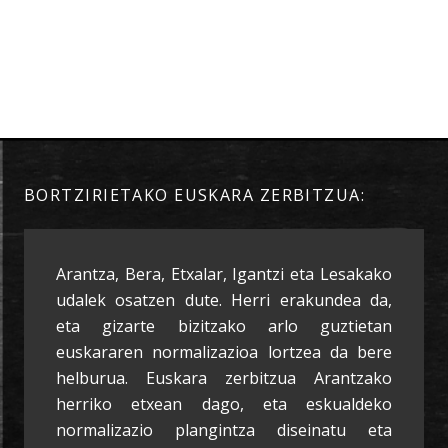
BORTZIRIETAKO EUSKARA ZERBITZUA:
Arantza, Bera, Etxalar, Igantzi eta Lesakako
udalek osatzen dute. Herri erakundea da,
eta gizarte bizitzako arlo guztietan
euskararen normalizazioa lortzea da bere
helburua. Euskara zerbitzua Arantzako
herriko etxean dago, eta eskualdeko
normalizazio plangintza diseinatu eta