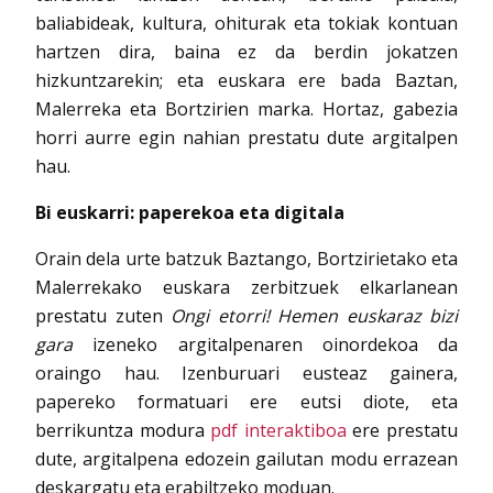
baliabideak, kultura, ohiturak eta tokiak kontuan
hartzen dira, baina ez da berdin jokatzen
hizkuntzarekin; eta euskara ere bada Baztan,
Malerreka eta Bortzirien marka. Hortaz, gabezia
horri aurre egin nahian prestatu dute argitalpen
hau.
Bi euskarri: paperekoa eta digitala
Orain dela urte batzuk Baztango, Bortzirietako eta
Malerrekako euskara zerbitzuek elkarlanean
prestatu zuten
Ongi etorri! Hemen euskaraz bizi
gara
izeneko argitalpenaren oinordekoa da
oraingo hau. Izenburuari eusteaz gainera,
papereko formatuari ere eutsi diote, eta
berrikuntza modura
pdf interaktiboa
ere prestatu
dute, argitalpena edozein gailutan modu errazean
deskargatu eta erabiltzeko moduan.