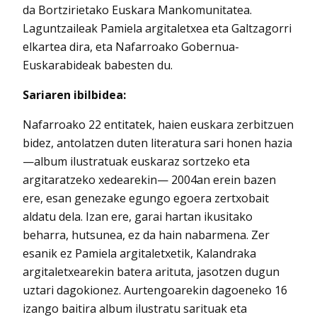
da Bortzirietako Euskara Mankomunitatea.
Laguntzaileak Pamiela argitaletxea eta Galtzagorri
elkartea dira, eta Nafarroako Gobernua-
Euskarabideak babesten du.
Sariaren ibilbidea:
Nafarroako 22 entitatek, haien euskara zerbitzuen
bidez, antolatzen duten literatura sari honen hazia
—album ilustratuak euskaraz sortzeko eta
argitaratzeko xedearekin— 2004an erein bazen
ere, esan genezake egungo egoera zertxobait
aldatu dela. Izan ere, garai hartan ikusitako
beharra, hutsunea, ez da hain nabarmena. Zer
esanik ez Pamiela argitaletxetik, Kalandraka
argitaletxearekin batera arituta, jasotzen dugun
uztari dagokionez. Aurtengoarekin dagoeneko 16
izango baitira album ilustratu sarituak eta