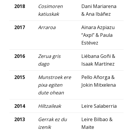
2018
Cosimoren
Dani Mariarena
katiuskak
& Ana Ibáñez
2017
Arraroa
Ainara Azpiazu
“Axpi” & Paula
Estévez
2016
Zerua gris
Liébana Goñi &
dago
Isaak Martínez
2015
Munstroek ere
Pello Añorga &
pixa egiten
Jokin Mitxelena
dute ohean
2014
Hiltzaileak
Leire Salaberria
2013
Gerrak ez du
Leire Bilbao &
izenik
Maite