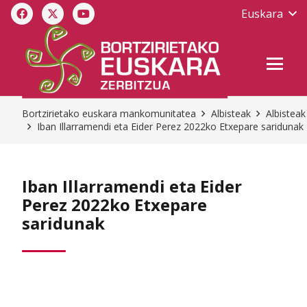
Euskara
Bortzirietako euskara mankomunitatea
Albisteak
Albisteak
Iban Illarramendi eta Eider Perez 2022ko Etxepare saridunak
Iban Illarramendi eta Eider
Perez 2022ko Etxepare
saridunak