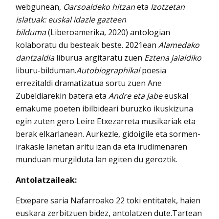
webgunean,
Oarsoaldeko hitzan
eta
Izotzetan
islatuak: euskal idazle gazteen
bilduma
(Liberoamerika, 2020) antologian
kolaboratu du besteak beste. 2021ean
Alamedako
dantzaldia
liburua argitaratu zuen
Eztena jaialdiko
liburu-bilduman.
Autobiographikal
poesia
errezitaldi dramatizatua sortu zuen Ane
Zubeldiarekin batera eta
Andre eta Jabe
euskal
emakume poeten ibilbideari buruzko ikuskizuna
egin zuten gero Leire Etxezarreta musikariak eta
berak elkarlanean. Aurkezle, gidoigile eta sormen-
irakasle lanetan aritu izan da eta irudimenaren
munduan murgilduta lan egiten du geroztik.
Antolatzaileak:
Etxepare saria Nafarroako 22 toki entitatek, haien
euskara zerbitzuen bidez, antolatzen dute.Tartean