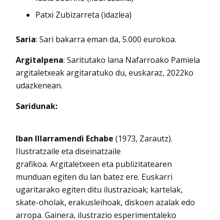
Patxi Zubizarreta (idazlea)
Saria
: Sari bakarra eman da, 5.000 eurokoa.
Argitalpena
: Saritutako lana Nafarroako Pamiela
argitaletxeak argitaratuko du, euskaraz, 2022ko
udazkenean.
Saridunak:
Iban I
ll
arramendi Echabe
(1973, Zarautz).
Ilustratzaile eta diseinatzaile
grafikoa. Argitaletxeen eta publizitatearen
munduan egiten du lan batez ere. Euskarri
ugaritarako egiten ditu ilustrazioak; kartelak,
skate-oholak, erakusleihoak, diskoen azalak edo
arropa. Gainera, ilustrazio esperimentaleko