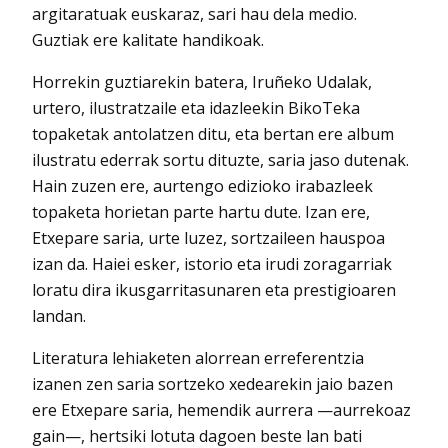
argitaratuak euskaraz, sari hau dela medio.
Guztiak ere kalitate handikoak.
Horrekin guztiarekin batera, Iruñeko Udalak,
urtero, ilustratzaile eta idazleekin BikoTeka
topaketak antolatzen ditu, eta bertan ere album
ilustratu ederrak sortu dituzte, saria jaso dutenak.
Hain zuzen ere, aurtengo edizioko irabazleek
topaketa horietan parte hartu dute. Izan ere,
Etxepare saria, urte luzez, sortzaileen hauspoa
izan da. Haiei esker, istorio eta irudi zoragarriak
loratu dira ikusgarritasunaren eta prestigioaren
landan.
Literatura lehiaketen alorrean erreferentzia
izanen zen saria sortzeko xedearekin jaio bazen
ere Etxepare saria, hemendik aurrera —aurrekoaz
gain—, hertsiki lotuta dagoen beste lan bati