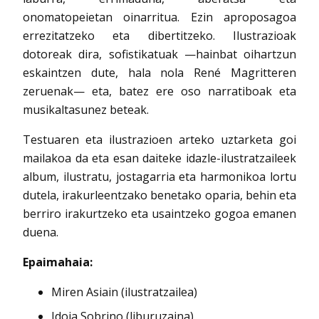
onomatopeietan oinarritua. Ezin aproposagoa
errezitatzeko eta dibertitzeko. Ilustrazioak
dotoreak dira, sofistikatuak —hainbat oihartzun
eskaintzen dute, hala nola René Magritteren
zeruenak— eta, batez ere oso narratiboak eta
musikaltasunez beteak.
Testuaren eta ilustrazioen arteko uztarketa goi
mailakoa da eta esan daiteke idazle-ilustratzaileek
album, ilustratu, jostagarria eta harmonikoa lortu
dutela, irakurleentzako benetako oparia, behin eta
berriro irakurtzeko eta usaintzeko gogoa emanen
duena.
Epaimahaia:
Miren Asiain (ilustratzailea)
Idoia Sobrino (liburuzaina)