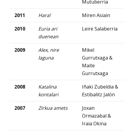
Mutuberria
2011
Hara!
Miren Asiain
2010
Euria ari
Leire Salaberria
duenean
2009
Alex, nire
Mikel
laguna
Gurrutxaga &
Maite
Gurrutxaga
2008
Katalina
Iñaki Zubeldia &
kontalari
Estibalitz Jalón
2007
Zirkua amets
Joxan
Ormazabal &
Iraia Okina