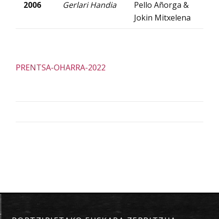
2006
Gerlari Handia
Pello Añorga &
Jokin Mitxelena
PRENTSA-OHARRA-2022