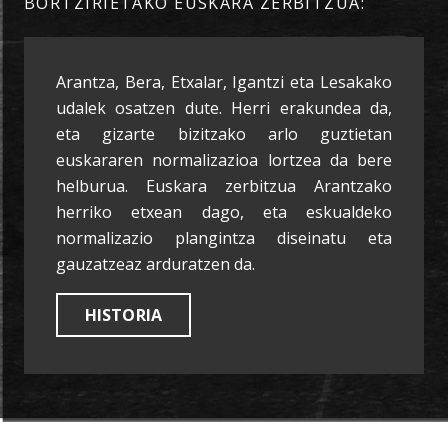
BORTZIRIETAKO EUSKARA ZERBITZUA:
Arantza, Bera, Etxalar, Igantzi eta Lesakako
udalek osatzen dute. Herri erakundea da,
eta gizarte bizitzako arlo guztietan
euskararen normalizazioa lortzea da bere
helburua. Euskara zerbitzua Arantzako
herriko etxean dago, eta eskualdeko
normalizazio plangintza diseinatu eta
gauzatzeaz arduratzen da.
HISTORIA