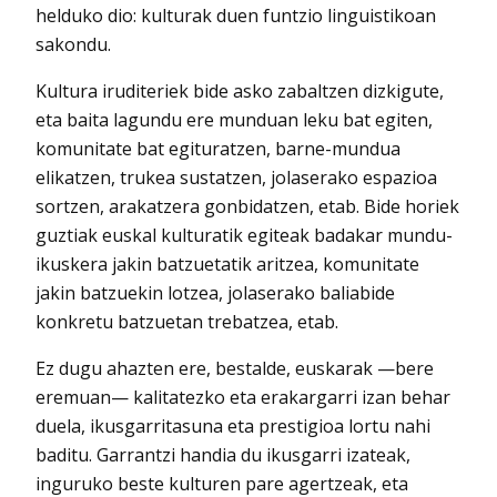
helduko dio: kulturak duen funtzio linguistikoan
sakondu.
Kultura iruditeriek bide asko zabaltzen dizkigute,
eta baita lagundu ere munduan leku bat egiten,
komunitate bat egituratzen, barne-mundua
elikatzen, trukea sustatzen, jolaserako espazioa
sortzen, arakatzera gonbidatzen, etab. Bide horiek
guztiak euskal kulturatik egiteak badakar mundu-
ikuskera jakin batzuetatik aritzea, komunitate
jakin batzuekin lotzea, jolaserako baliabide
konkretu batzuetan trebatzea, etab.
Ez dugu ahazten ere, bestalde, euskarak —bere
eremuan— kalitatezko eta erakargarri izan behar
duela, ikusgarritasuna eta prestigioa lortu nahi
baditu. Garrantzi handia du ikusgarri izateak,
inguruko beste kulturen pare agertzeak, eta