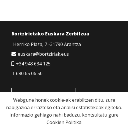
Bortzirietako Euskara Zerbitzua
Herriko Plaza, 7 -31790 Arantza
euskara@bortziriak.eus
+34 948 634 125
680 65 06 50
HARREMANETARAKO
Webgune honek cookie-ak erabiltzen ditu, zure
nabigazioa errazteko eta analisi estatistikoak egiteko.
Informazio gehiago nahi baduzu, kontsultatu gure
Cookien Politika