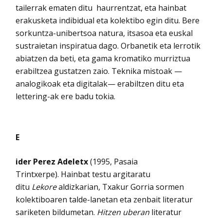
tailerrak ematen ditu haurrentzat, eta hainbat
erakusketa indibidual eta kolektibo egin ditu. Bere
sorkuntza-unibertsoa natura, itsasoa eta euskal
sustraietan inspiratua dago. Orbanetik eta lerrotik
abiatzen da beti, eta gama kromatiko murriztua
erabiltzea gustatzen zaio. Teknika mistoak —
analogikoak eta digitalak— erabiltzen ditu eta
lettering-ak ere badu tokia.
E
ider Perez
Adeletx
(1995, Pasaia
Trintxerpe). Hainbat testu argitaratu
ditu
Lekore
aldizkarian, Txakur Gorria sormen
kolektiboaren talde-lanetan eta zenbait literatur
sariketen bildumetan.
Hitzen uberan
literatur