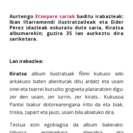
Aurtengo
Etxepare sariak
baditu irabazleak:
Iban Illarramendi ilustratzaileak eta Eider
Pérez idazleak eskuratu dute saria, Kiratsa
albumarekin; guzira 35 lan aurkeztu dira
sariketara.
Lan irabazlea:
Kiratsa
album ilustratuak Ñimi kukuso edo
arkakuso baten abenturak ditu ardatz eta usain
onei eta txarrei buruzko gogoeta plazaratzen digu:
zer den usain, zer lurrin, zer kirats… Kukusoa
Pantxi txakur dotorearengana iritsi da eta biak,
triska, zapart eta jauzi, usain bila abiatuko dira.
Testua ezin egokiagoa da album baterako:
laburra, errimaduna, aberatsa eta