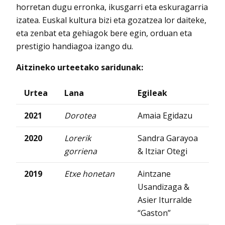
horretan dugu erronka, ikusgarri eta eskuragarria
izatea. Euskal kultura bizi eta gozatzea lor daiteke,
eta zenbat eta gehiagok bere egin, orduan eta
prestigio handiagoa izango du.
Aitzineko urteetako saridunak:
Urtea
Lana
Egileak
2021
Dorotea
Amaia Egidazu
2020
Lorerik
Sandra Garayoa
gorriena
& Itziar Otegi
2019
Etxe honetan
Aintzane
Usandizaga &
Asier Iturralde
“Gaston”