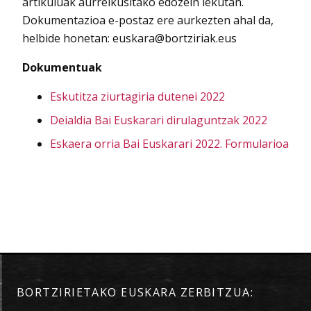
artikuluak aurreikusitako edozein lekutan.
Dokumentazioa e-postaz ere aurkezten ahal da,
helbide honetan: euskara@bortziriak.eus
Dokumentuak
Eskutitza ziurtagiria dutenei 2022
Deialdia Bai Euskarari dirulaguntzak 2022
Eskaera orria Bai Euskarari 2022. Formularioa
BORTZIRIETAKO EUSKARA ZERBITZUA: