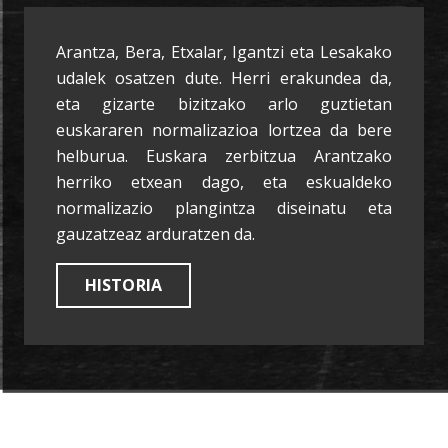
Arantza, Bera, Etxalar, Igantzi eta Lesakako
udalek osatzen dute. Herri erakundea da,
eta gizarte bizitzako arlo guztietan
euskararen normalizazioa lortzea da bere
helburua. Euskara zerbitzua Arantzako
herriko etxean dago, eta eskualdeko
normalizazio plangintza diseinatu eta
gauzatzeaz arduratzen da.
HISTORIA