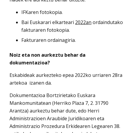
IFKaren fotokopia.
Bai Euskarari elkarteari
2022an
ordaindutako
fakturaren fotokopia.
Fakturaren ordainagiria.
Noiz eta non aurkeztu behar da
dokumentazioa?
Eskabideak aurkezteko epea 2022ko urriaren 28ra
artekoa izanen da.
Dokumentazioa Bortzirietako Euskara
Mankomunitatean (Herriko Plaza 7, 2. 31790
Arantza) aurkeztu behar dute, edo Herri
Administrazioen Araubide Juridikoaren eta
Administrazio Prozedura Erkidearen Legearen 38.