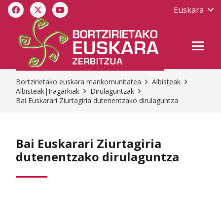
Euskara
Bortzirietako euskara mankomunitatea
Albisteak
Albisteak|Iragarkiak
Dirulaguntzak
Bai Euskarari Ziurtagiria dutenentzako dirulaguntza
Bai Euskarari Ziurtagiria
dutenentzako dirulaguntza