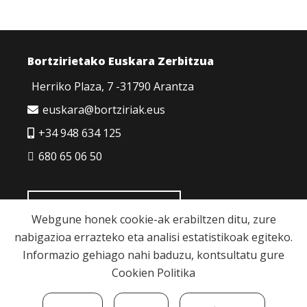
Bortzirietako Euskara Zerbitzua
Herriko Plaza, 7 -31790 Arantza
euskara@bortziriak.eus
+34 948 634 125
680 65 06 50
HARREMANETARAKO
Webgune honek cookie-ak erabiltzen ditu, zure
nabigazioa errazteko eta analisi estatistikoak egiteko.
Informazio gehiago nahi baduzu, kontsultatu gure
Cookien Politika
Cookie politika
|
Pribatutasun politika
|
Lege