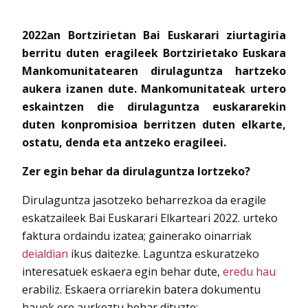
2022an Bortzirietan Bai Euskarari ziurtagiria
berritu duten eragileek Bortzirietako Euskara
Mankomunitatearen dirulaguntza hartzeko
aukera izanen dute. Mankomunitateak urtero
eskaintzen die dirulaguntza euskararekin
duten konpromisioa berritzen duten elkarte,
ostatu, denda eta antzeko eragileei.
Zer egin behar da dirulaguntza lortzeko?
Dirulaguntza jasotzeko beharrezkoa da eragile
eskatzaileek Bai Euskarari Elkarteari 2022. urteko
faktura ordaindu izatea; gainerako oinarriak
deialdian
ikus daitezke. Laguntza eskuratzeko
interesatuek eskaera egin behar dute,
eredu hau
erabiliz. Eskaera orriarekin batera dokumentu
hauek ere aurkeztu behar dituzte: