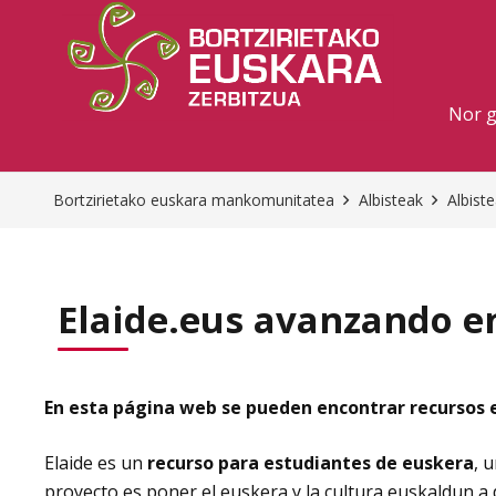
Nor 
Bortzirietako euskara mankomunitatea
Albisteak
Albist
Elaide.eus avanzando e
En esta página web se pueden encontrar recursos e
Elaide es un
recurso para estudiantes de euskera
, 
proyecto es poner el euskera y la cultura euskaldun a