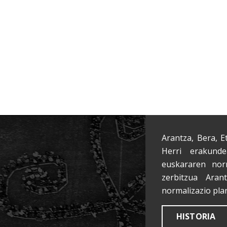
Arantza, Bera, E
Herri erakunde
euskararen nor
zerbitzua Aran
normalizazio pla
HISTORIA