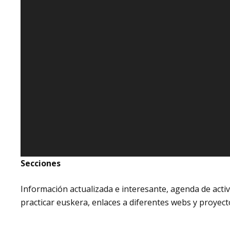
Secciones
Información actualizada e interesante, agenda de act
practicar euskera, enlaces a diferentes webs y proyecto