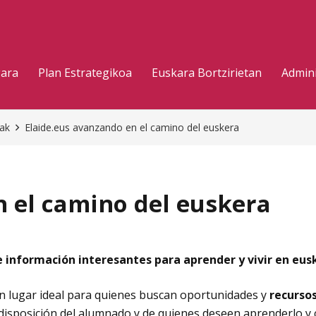
gara
Plan Estrategikoa
Euskara Bortzirietan
Admini
eak
Elaide.eus avanzando en el camino del euskera
n el camino del euskera
 información interesantes para aprender y vivir en eus
un lugar ideal para quienes buscan oportunidades y
recursos
 disposición del alumnado y de quienes deseen aprenderlo y 