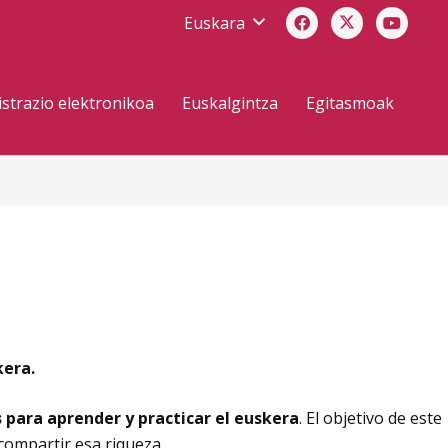
Euskara
strazio elektronikoa
Euskalgintza
Egitasmoak
kera.
 para aprender y practicar el euskera
. El objetivo de este
compartir esa riqueza.