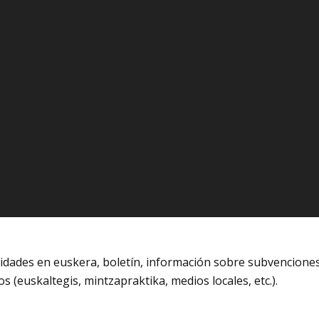
ividades en euskera, boletín, información sobre subvencion
s (euskaltegis, mintzapraktika, medios locales, etc.).