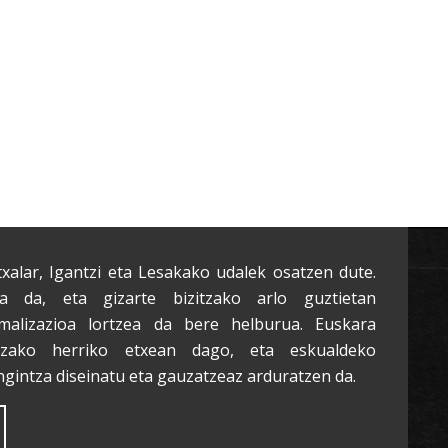
txalar, Igantzi eta Lesakako udalek osatzen dute.
a da, eta gizarte bizitzako arlo guztietan
malizazioa lortzea da bere helburua. Euskara
tzako herriko etxean dago, eta eskualdeko
ngintza diseinatu eta gauzatzeaz arduratzen da.