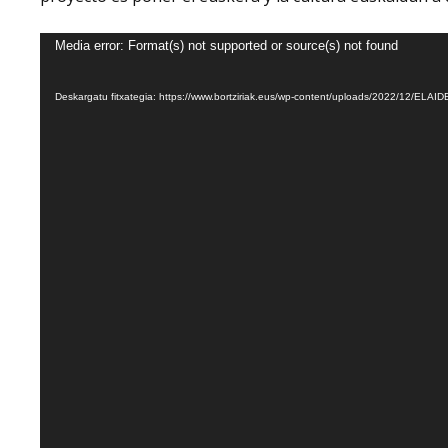
Bideo
Media error: Format(s) not supported or source(s) not found
erreproduzigailua
Deskargatu fitxategia: https://www.bortziriak.eus/wp-content/uploads/2022/12/EL