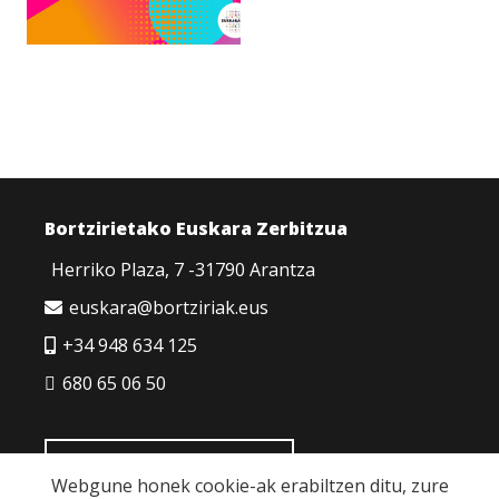
Bortzirietako Euskara Zerbitzua
Herriko Plaza, 7 -31790 Arantza
euskara@bortziriak.eus
+34 948 634 125
680 65 06 50
HARREMANETARAKO
Webgune honek cookie-ak erabiltzen ditu, zure