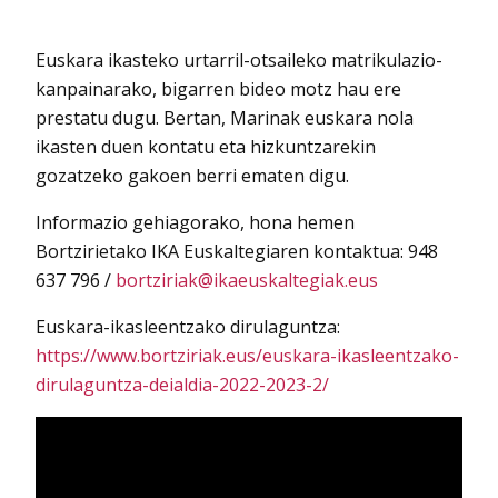
Euskara ikasteko urtarril-otsaileko matrikulazio-
kanpainarako, bigarren bideo motz hau ere
prestatu dugu. Bertan, Marinak euskara nola
ikasten duen kontatu eta hizkuntzarekin
gozatzeko gakoen berri ematen digu.
Informazio gehiagorako, hona hemen
Bortzirietako IKA Euskaltegiaren kontaktua: 948
637 796 /
bortziriak@ikaeuskaltegiak.eus
Euskara-ikasleentzako dirulaguntza:
https://www.bortziriak.eus/euskara-ikasleentzako-
dirulaguntza-deialdia-2022-2023-2/