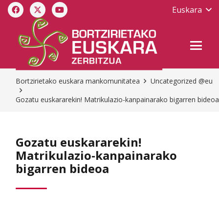
Euskara
Bortzirietako euskara mankomunitatea
Uncategorized @eu
Gozatu euskararekin! Matrikulazio-kanpainarako bigarren bideoa
Gozatu euskararekin!
Matrikulazio-kanpainarako
bigarren bideoa