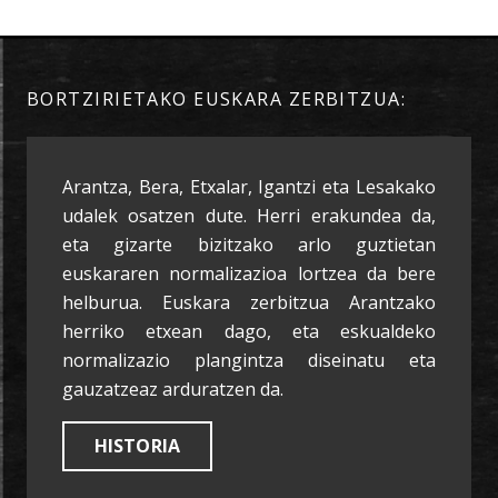
BORTZIRIETAKO EUSKARA ZERBITZUA:
Arantza, Bera, Etxalar, Igantzi eta Lesakako
udalek osatzen dute. Herri erakundea da,
eta gizarte bizitzako arlo guztietan
euskararen normalizazioa lortzea da bere
helburua. Euskara zerbitzua Arantzako
herriko etxean dago, eta eskualdeko
normalizazio plangintza diseinatu eta
gauzatzeaz arduratzen da.
HISTORIA