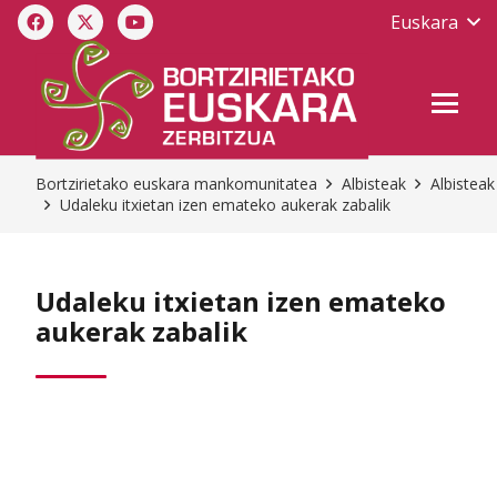
Euskara
Bortzirietako euskara mankomunitatea
Albisteak
Albisteak
Udaleku itxietan izen emateko aukerak zabalik
Udaleku itxietan izen emateko
aukerak zabalik