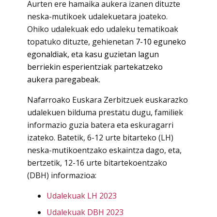
Aurten ere hamaika aukera izanen dituzte
neska-mutikoek udalekuetara joateko.
Ohiko udalekuak edo udaleku tematikoak
topatuko dituzte, gehienetan
7-10 eguneko
egonaldiak, eta kasu guzietan lagun
berriekin esperientziak partekatzeko
aukera paregabeak.
Nafarroako Euskara Zerbitzuek euskarazko
udalekuen bilduma prestatu dugu, familiek
informazio guzia batera eta eskuragarri
izateko. Batetik, 6-12 urte bitarteko (LH)
neska-mutikoentzako eskaintza dago, eta,
bertzetik, 12-16 urte bitartekoentzako
(DBH) informazioa:
Udalekuak LH 2023
Udalekuak DBH 2023