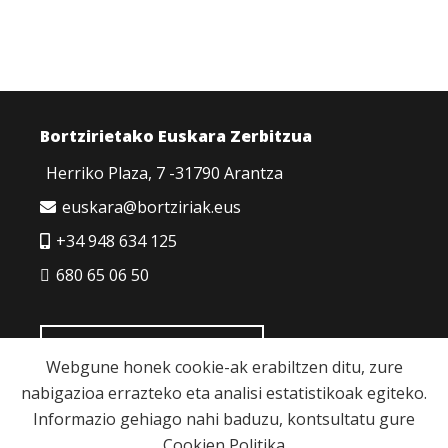
Bortzirietako Euskara Zerbitzua
Herriko Plaza, 7 -31790 Arantza
euskara@bortziriak.eus
+34 948 634 125
680 65 06 50
HARREMANETARAKO
Webgune honek cookie-ak erabiltzen ditu, zure
nabigazioa errazteko eta analisi estatistikoak egiteko.
Informazio gehiago nahi baduzu, kontsultatu gure
Cookien Politika