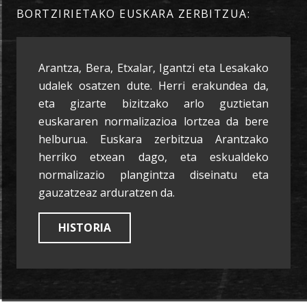
BORTZIRIETAKO EUSKARA ZERBITZUA:
Arantza, Bera, Etxalar, Igantzi eta Lesakako
udalek osatzen dute. Herri erakundea da,
eta gizarte bizitzako arlo guztietan
euskararen normalizazioa lortzea da bere
helburua. Euskara zerbitzua Arantzako
herriko etxean dago, eta eskualdeko
normalizazio plangintza diseinatu eta
gauzatzeaz arduratzen da.
HISTORIA