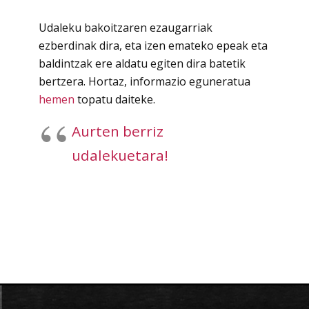
Udaleku bakoitzaren ezaugarriak
ezberdinak dira, eta izen emateko epeak eta
baldintzak ere aldatu egiten dira batetik
bertzera. Hortaz, informazio eguneratua
hemen
topatu daiteke.
Aurten berriz
udalekuetara!