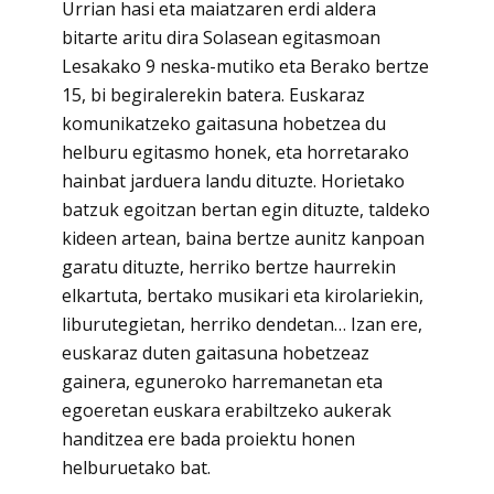
Urrian hasi eta maiatzaren erdi aldera
bitarte aritu dira Solasean egitasmoan
Lesakako 9 neska-mutiko eta Berako bertze
15, bi begiralerekin batera. Euskaraz
komunikatzeko gaitasuna hobetzea du
helburu egitasmo honek, eta horretarako
hainbat jarduera landu dituzte. Horietako
batzuk egoitzan bertan egin dituzte, taldeko
kideen artean, baina bertze aunitz kanpoan
garatu dituzte, herriko bertze haurrekin
elkartuta, bertako musikari eta kirolariekin,
liburutegietan, herriko dendetan… Izan ere,
euskaraz duten gaitasuna hobetzeaz
gainera, eguneroko harremanetan eta
egoeretan euskara erabiltzeko aukerak
handitzea ere bada proiektu honen
helburuetako bat.