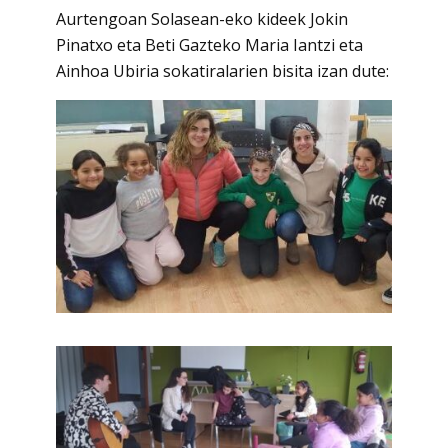
Aurtengoan Solasean-eko kideek Jokin
Pinatxo eta Beti Gazteko Maria Iantzi eta
Ainhoa Ubiria sokatiralarien bisita izan dute: