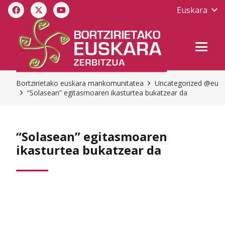
Euskara
Bortzirietako euskara mankomunitatea
Uncategorized @eu
“Solasean” egitasmoaren ikasturtea bukatzear da
“Solasean” egitasmoaren
ikasturtea bukatzear da