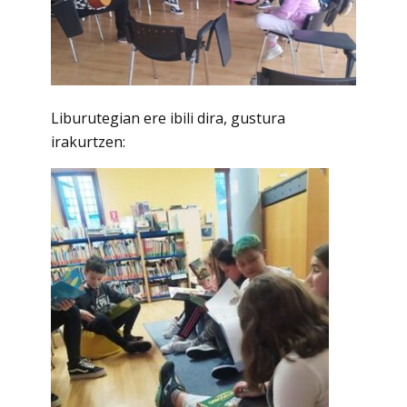
Liburutegian ere ibili dira, gustura
irakurtzen: