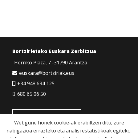
Bortzirietako Euskara Zerbitzua
Herriko Plaza, 7 -31790 Arantza
euskara@bortziriak.eus
+34 948 634 125
680 65 06 50
HARREMANETARAKO
Webgune honek cookie-ak erabiltzen ditu, zure
nabigazioa errazteko eta analisi estatistikoak egiteko.