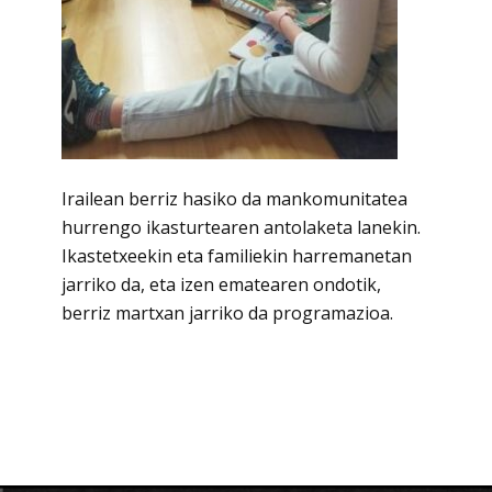
Irailean berriz hasiko da mankomunitatea
hurrengo ikasturtearen antolaketa lanekin.
Ikastetxeekin eta familiekin harremanetan
jarriko da, eta izen ematearen ondotik,
berriz martxan jarriko da programazioa.