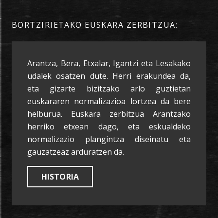
BORTZIRIETAKO EUSKARA ZERBITZUA:
Arantza, Bera, Etxalar, Igantzi eta Lesakako
udalek osatzen dute. Herri erakundea da,
eta gizarte bizitzako arlo guztietan
euskararen normalizazioa lortzea da bere
helburua. Euskara zerbitzua Arantzako
herriko etxean dago, eta eskualdeko
normalizazio plangintza diseinatu eta
gauzatzeaz arduratzen da.
HISTORIA