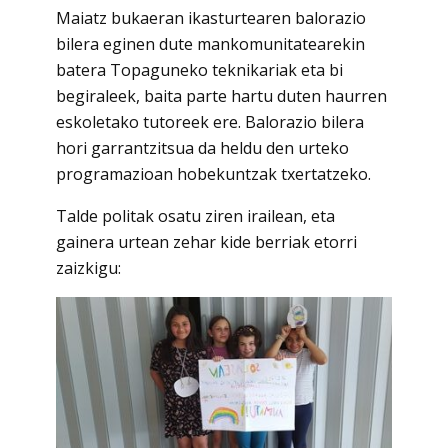
Maiatz bukaeran ikasturtearen balorazio
bilera eginen dute mankomunitatearekin
batera Topaguneko teknikariak eta bi
begiraleek, baita parte hartu duten haurren
eskoletako tutoreek ere. Balorazio bilera
hori garrantzitsua da heldu den urteko
programazioan hobekuntzak txertatzeko.
Talde politak osatu ziren irailean, eta
gainera urtean zehar kide berriak etorri
zaizkigu: