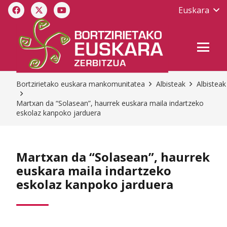
Euskara
Bortzirietako euskara mankomunitatea
Albisteak
Albisteak
Martxan da “Solasean”, haurrek euskara maila indartzeko
eskolaz kanpoko jarduera
Martxan da “Solasean”, haurrek
euskara maila indartzeko
eskolaz kanpoko jarduera