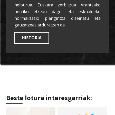
helburua. Euskara zerbitzua Arantzako
herriko etxean dago, eta eskualdeko
normalizazio plangintza diseinatu eta
gauzatzeaz arduratzen da.
HISTORIA
Beste lotura interesgarriak: