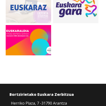
Bortzirietako Euskara Zerbitzua
Herriko Plaza, 7 -31790 Arantza