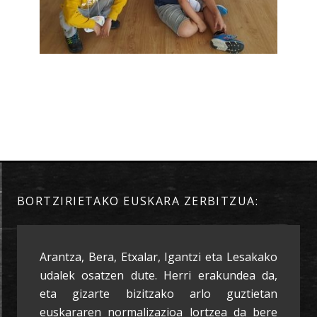
BORTZIRIETAKO EUSKARA ZERBITZUA:
Arantza, Bera, Etxalar, Igantzi eta Lesakako
udalek osatzen dute. Herri erakundea da,
eta gizarte bizitzako arlo guztietan
euskararen normalizazioa lortzea da bere