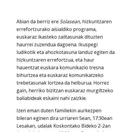
Abian da berriz ere
Solasean,
hizkuntzaren
errefortzurako aisialdiko programa,
euskaraz ikasteko zailtasunak dituzten
haurrei zuzendua dagoena. Ikuspegi
ludikotik eta ahozkotasuna landuz egiten da
hizkuntzaren errefortzua, eta haur
hauentzat euskara komunikazio tresna
bihurtzea eta euskaraz komunikatzeko
trebetasunak lortzea da helburua. Horrez
gain, herriko bizitzan euskaraz murgiltzeko
baliabideak eskaini nahi zaizkie.
Izen eman duten familiekin aurkezpen
bileran eginen dira urriaren 5ean, 17:30ean
Lesakan, udalak Koskontako Bideko 2-2an