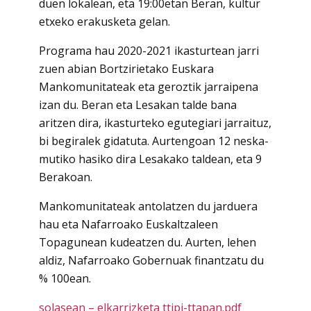
duen lokalean, eta 19:00etan Beran, kultur
etxeko erakusketa gelan.
Programa hau 2020-2021 ikasturtean jarri
zuen abian Bortzirietako Euskara
Mankomunitateak eta geroztik jarraipena
izan du. Beran eta Lesakan talde bana
aritzen dira, ikasturteko egutegiari jarraituz,
bi begiralek gidatuta. Aurtengoan 12 neska-
mutiko hasiko dira Lesakako taldean, eta 9
Berakoan.
Mankomunitateak antolatzen du jarduera
hau eta Nafarroako Euskaltzaleen
Topagunean kudeatzen du. Aurten, lehen
aldiz, Nafarroako Gobernuak finantzatu du
% 100ean.
solasean – elkarrizketa ttipi-ttapan.pdf