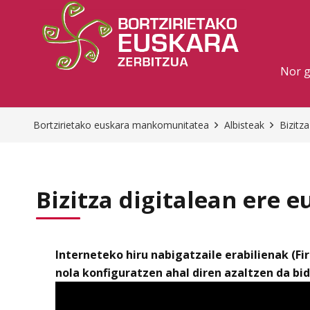
Nor 
Bortzirietako euskara mankomunitatea
Albisteak
Bizitza
Bizitza digitalean ere 
Interneteko hiru nabigatzaile erabilienak (F
nola konfiguratzen ahal diren azaltzen da bi