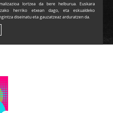
malizazioa lortzea da bere helburua. Euskara
tzako herriko etxean dago, eta eskualdeko
ngintza diseinatu eta gauzatzeaz arduratzen da.