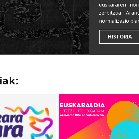
euskararen nor
zerbitzua Aran
normalizazio pla
HISTORIA
iak: