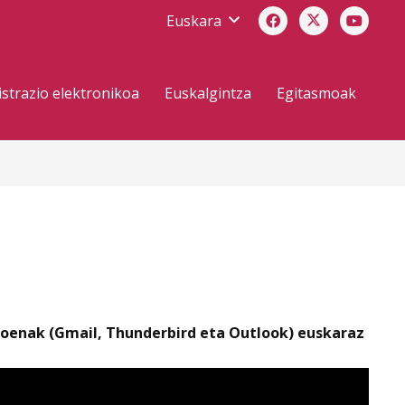
Euskara
strazio elektronikoa
Euskalgintza
Egitasmoak
ikoenak (Gmail, Thunderbird eta Outlook) euskaraz