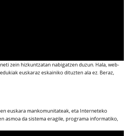
erneti zein hizkuntzatan nabigatzen duzun. Hala, web-
edukiak euskaraz eskainiko dituzten ala ez. Beraz,
zuen euskara mankomunitateak, eta Interneteko
en asmoa da sistema eragile, programa informatiko,