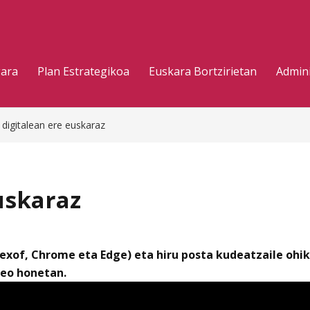
gara
Plan Estrategikoa
Euskara Bortzirietan
Admini
 digitalean ere euskaraz
euskaraz
irexof, Chrome eta Edge) eta hiru posta kudeatzaile oh
deo honetan.