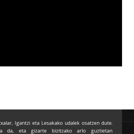
txalar, Igantzi eta Lesakako udalek osatzen dute.
a da, eta gizarte bizitzako arlo guztietan