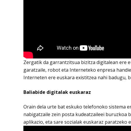
Zergatik da garrantzitsua bizitza digitalean ere 
garatzaile, robot eta Interneteko enpresa handie
Interneten ere euskara existitzea nahi badugu, b
Baliabide digitalak euskaraz
Orain dela urte bat eskuko telefonoko sistema 
nabigatzaile zein posta kudeatzaileei buruzkoa
aplikazio, eta sare sozialak euskaraz paratzeko 