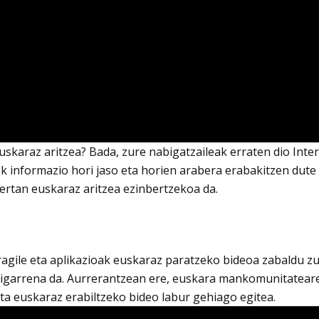
euskaraz aritzea? Bada, zure nabigatzaileak erraten dio Int
k informazio hori jaso eta horien arabera erabakitzen dute 
ertan euskaraz aritzea ezinbertzekoa da.
eragile eta aplikazioak euskaraz paratzeko bideoa zabaldu 
 bigarrena da. Aurrerantzean ere, euskara mankomunitatear
eta euskaraz erabiltzeko bideo labur gehiago egitea.