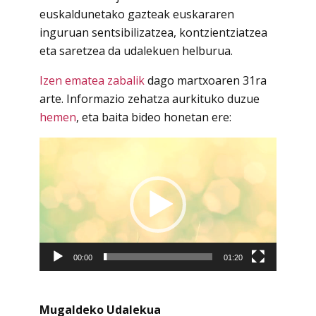
euskaldunetako gazteak euskararen
inguruan sentsibilizatzea, kontzientziatzea
eta saretzea da udalekuen helburua.
Izen ematea zabalik
dago martxoaren 31ra
arte. Informazio zehatza aurkituko duzue
hemen
, eta baita bideo honetan ere:
Bideo
erreproduzigailua
00:00
01:20
Mugaldeko Udalekua