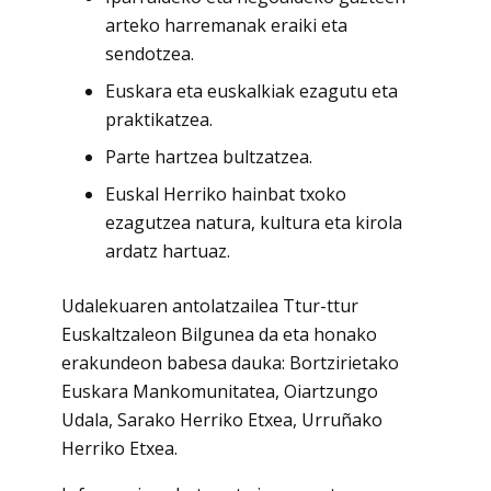
arteko harremanak eraiki eta
sendotzea.
Euskara eta euskalkiak ezagutu eta
praktikatzea.
Parte hartzea bultzatzea.
Euskal Herriko hainbat txoko
ezagutzea natura, kultura eta kirola
ardatz hartuaz.
Udalekuaren antolatzailea Ttur-ttur
Euskaltzaleon Bilgunea da eta honako
erakundeon babesa dauka: Bortzirietako
Euskara Mankomunitatea, Oiartzungo
Udala, Sarako Herriko Etxea, Urruñako
Herriko Etxea.