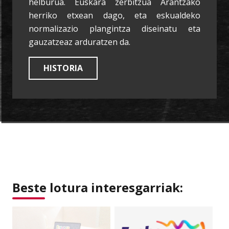
helburua. Euskara zerbitzua Arantzako
herriko etxean dago, eta eskualdeko
normalizazio plangintza diseinatu eta
gauzatzeaz arduratzen da.
HISTORIA
Beste lotura interesgarriak: