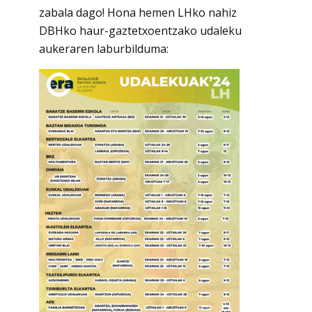
zabala dago! Hona hemen LHko nahiz
DBHko haur-gaztetxoentzako udaleku
aukeraren laburbilduma: