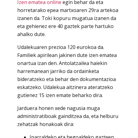
Izen ematea online
egin behar da eta
horretarako epea martxoaren 29ra artekoa
izanen da. Toki kopuru mugatua izanen da
eta gehienez ere 40 gaztek parte hartuko
ahalko dute.
Udalekuaren prezioa 120 eurokoa da.
Familiek apirilean jakinen dute izen ematea
onartua izan den. Antolatzailea haiekin
harremanean jarriko da ordainketa
bideratzeko eta behar den dokumentazioa
eskatzeko. Udalekua aitzinera ateratzeko
gutienez 15 izen emate beharko dira.
Jarduera honen xede nagusia muga
administratiboak gainditzea da, eta helburu
zehatzak honakoak dira:
Iparraldeko eta hegoaldeko gazteen