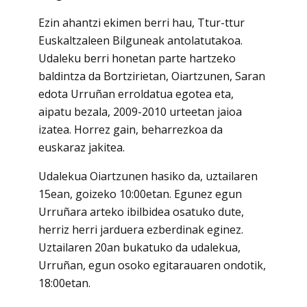
Ezin ahantzi ekimen berri hau, Ttur-ttur
Euskaltzaleen Bilguneak antolatutakoa.
Udaleku berri honetan parte hartzeko
baldintza da Bortzirietan, Oiartzunen, Saran
edota Urruñan erroldatua egotea eta,
aipatu bezala, 2009-2010 urteetan jaioa
izatea. Horrez gain, beharrezkoa da
euskaraz jakitea.
Udalekua Oiartzunen hasiko da, uztailaren
15ean, goizeko 10:00etan. Egunez egun
Urruñara arteko ibilbidea osatuko dute,
herriz herri jarduera ezberdinak eginez.
Uztailaren 20an bukatuko da udalekua,
Urruñan, egun osoko egitarauaren ondotik,
18:00etan.