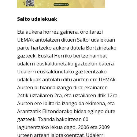
Salto udalekuak
Eta aukera horrez gainera, oroitarazi
UEMAk antolatzen dituen Salto! udalekuan
parte hartzeko aukera dutela Bortzirietako
gazteek, Euskal Herriko bertze hainbat
udalerri euskaldunetako gazteekin batera.
Udalerri euskaldunetako gazteentzako
udalekuak antolatu ditu aurten ere UEMAk.
Aurten bi txanda izango dira: ekainaren
24tik uztailaren 2ra, eta uztailaren 4tik 12ra.
Aurten ere ibiltaria izango da ekimena, eta
Arantzatik Elizondorako bidea egingo dute
gazteek. Txanda bakoitzean 60
lagunentzako lekua dago, 2006 eta 2009
urteen artean jaiotakoentzat. Udalerri