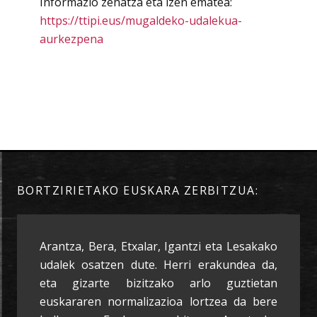
Informazio zehatza eta izen ematea:
https://ttipi.eus/mugaldeko-udalekua-
aurkezpena
BORTZIRIETAKO EUSKARA ZERBITZUA:
Arantza, Bera, Etxalar, Igantzi eta Lesakako
udalek osatzen dute. Herri erakundea da,
eta gizarte bizitzako arlo guztietan
euskararen normalizazioa lortzea da bere