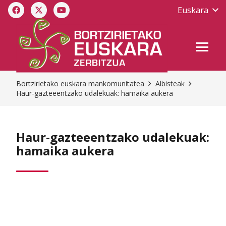
Euskara
Bortzirietako euskara mankomunitatea
Albisteak
Haur-gazteeentzako udalekuak: hamaika aukera
Haur-gazteeentzako udalekuak:
hamaika aukera