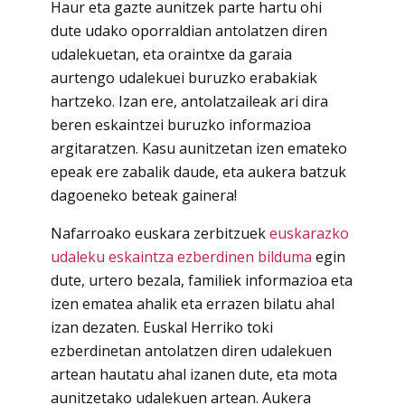
Haur eta gazte aunitzek parte hartu ohi
dute udako oporraldian antolatzen diren
udalekuetan, eta oraintxe da garaia
aurtengo udalekuei buruzko erabakiak
hartzeko. Izan ere, antolatzaileak ari dira
beren eskaintzei buruzko informazioa
argitaratzen. Kasu aunitzetan izen emateko
epeak ere zabalik daude, eta aukera batzuk
dagoeneko beteak gainera!
Nafarroako euskara zerbitzuek
euskarazko
udaleku eskaintza ezberdinen bilduma
egin
dute, urtero bezala, familiek informazioa eta
izen ematea ahalik eta errazen bilatu ahal
izan dezaten. Euskal Herriko toki
ezberdinetan antolatzen diren udalekuen
artean hautatu ahal izanen dute, eta mota
aunitzetako udalekuen artean. Aukera