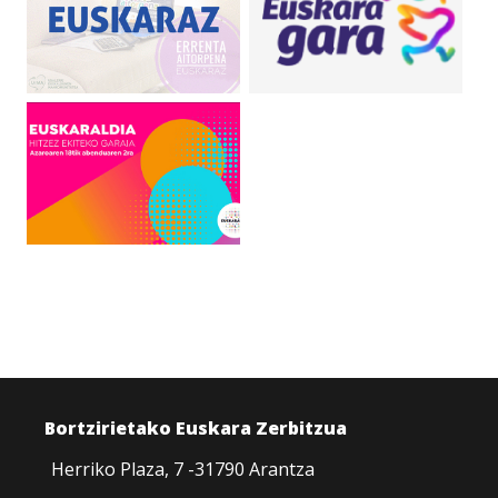
Bortzirietako Euskara Zerbitzua
Herriko Plaza, 7 -31790 Arantza