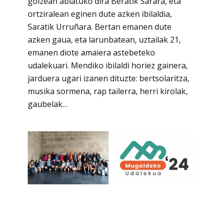
goizean abiatuko dira Beratik Sarara, eta
ortziralean eginen dute azken ibilaldia,
Saratik Urruñara. Bertan emanen dute
azken gaua, eta larunbatean, uztailak 21,
emanen diote amaiera astebeteko
udalekuari. Mendiko ibilaldi horiez gainera,
jarduera ugari izanen dituzte: bertsolaritza,
musika sormena, rap tailerra, herri kirolak,
gaubelak…