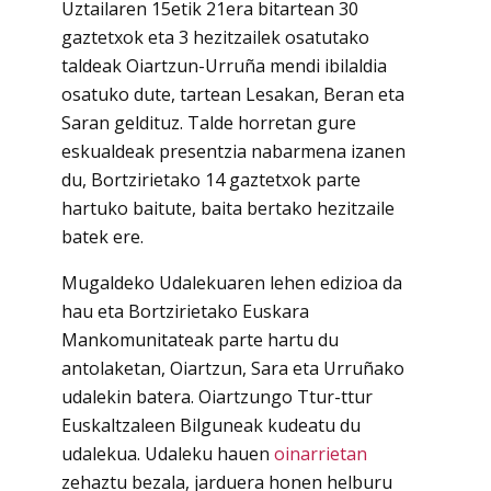
Uztailaren 15etik 21era bitartean 30
gaztetxok eta 3 hezitzailek osatutako
taldeak Oiartzun-Urruña mendi ibilaldia
osatuko dute, tartean Lesakan, Beran eta
Saran geldituz. Talde horretan gure
eskualdeak presentzia nabarmena izanen
du, Bortzirietako 14 gaztetxok parte
hartuko baitute, baita bertako hezitzaile
batek ere.
Mugaldeko Udalekuaren lehen edizioa da
hau eta Bortzirietako Euskara
Mankomunitateak parte hartu du
antolaketan, Oiartzun, Sara eta Urruñako
udalekin batera. Oiartzungo Ttur-ttur
Euskaltzaleen Bilguneak kudeatu du
udalekua. Udaleku hauen
oinarrietan
zehaztu bezala, jarduera honen helburu