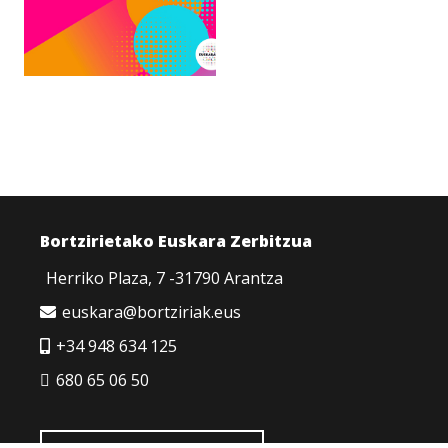
Bortzirietako Euskara Zerbitzua
Herriko Plaza, 7 -31790 Arantza
euskara@bortziriak.eus
+34 948 634 125
680 65 06 50