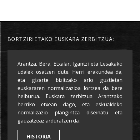
BORTZIRIETAKO EUSKARA ZERBITZUA:
Arantza, Bera, Etxalar, Igantzi eta Lesakako
udalek osatzen dute. Herri erakundea da,
eta gizarte bizitzako arlo guztietan
euskararen normalizazioa lortzea da bere
helburua. Euskara zerbitzua Arantzako
herriko etxean dago, eta eskualdeko
normalizazio plangintza diseinatu eta
gauzatzeaz arduratzen da.
HISTORIA