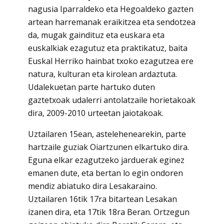
nagusia Iparraldeko eta Hegoaldeko gazten
artean harremanak eraikitzea eta sendotzea
da, mugak gaindituz eta euskara eta
euskalkiak ezagutuz eta praktikatuz, baita
Euskal Herriko hainbat txoko ezagutzea ere
natura, kulturan eta kirolean ardaztuta.
Udalekuetan parte hartuko duten
gaztetxoak udalerri antolatzaile horietakoak
dira, 2009-2010 urteetan jaiotakoak.
Uztailaren 15ean, astelehenearekin, parte
hartzaile guziak Oiartzunen elkartuko dira.
Eguna elkar ezagutzeko jarduerak eginez
emanen dute, eta bertan lo egin ondoren
mendiz abiatuko dira Lesakaraino.
Uztailaren 16tik 17ra bitartean Lesakan
izanen dira, eta 17tik 18ra Beran. Ortzegun