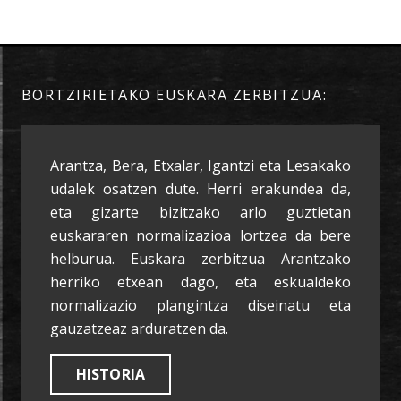
BORTZIRIETAKO EUSKARA ZERBITZUA:
Arantza, Bera, Etxalar, Igantzi eta Lesakako
udalek osatzen dute. Herri erakundea da,
eta gizarte bizitzako arlo guztietan
euskararen normalizazioa lortzea da bere
helburua. Euskara zerbitzua Arantzako
herriko etxean dago, eta eskualdeko
normalizazio plangintza diseinatu eta
gauzatzeaz arduratzen da.
HISTORIA