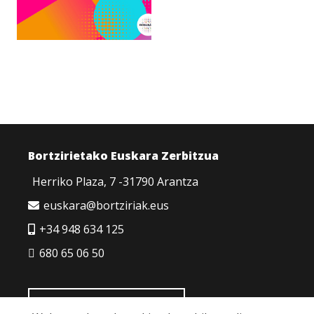
Bortzirietako Euskara Zerbitzua
Herriko Plaza, 7 -31790 Arantza
euskara@bortziriak.eus
+34 948 634 125
680 65 06 50
HARREMANETARAKO