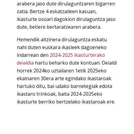
arabera jaso dute dirulaguntzaren bigarren
zatia. Bertze 4 eskatzaileen kasuan,
ikasturte osoari dagokion dirulaguntza jaso
dute, betiere bertaratzearen arabera.
Hemendik aitzinera dirulaguntza eskatu
nahi duten euskara ikasleek dagoeneko
indarrean den
2024-2025 ikasturterako
deialdia
hartu beharko dute kontuan. Deialdi
horrek 2024ko uztailaren 1etik 2025eko
ekainaren 30era arte egindako ikastaroak
hartuko ditu, bai udako barnetegiak edota
ikastaro trinkoak, baita 2024-2025eko
ikasturte berriko bertzelako ikastaroak ere.