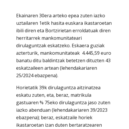
Ekainaren 30era arteko epea zuten iazko
uztailaren 1etik hasita euskara ikastaroetan
ibili diren eta Bortzirietan erroldatuak diren
herritarrek mankomunitateari
dirulaguntzak eskatzeko. Eskaera guziak
azterturik, mankomunitateak 4.445,59 euro
banatu ditu baldintzak betetzen dituzten 43
eskatzaileen artean (lehendakariaren
25/2024 ebazpena).
Horietatik 39k dirulaguntza aitzinatzea
eskatu zuten, eta, beraz, matrikula
gastuaren % 75eko dirulaguntza jaso zuten
iazko abenduan (lehendakariaren 39/2023
ebazpena); beraz, eskatzaile horiek
ikastaroetan izan duten bertaratzearen