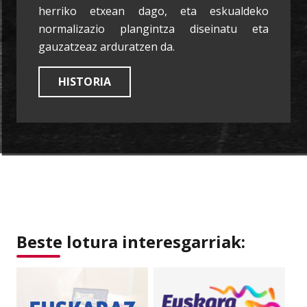
herriko etxean dago, eta eskualdeko
normalizazio plangintza diseinatu eta
gauzatzeaz arduratzen da.
HISTORIA
Beste lotura interesgarriak: