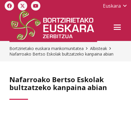
Euskara
Bortzirietako euskara mankomunitatea
Albisteak
Nafarroako Bertso Eskolak bultzatzeko kanpaina abian
Nafarroako Bertso Eskolak
bultzatzeko kanpaina abian