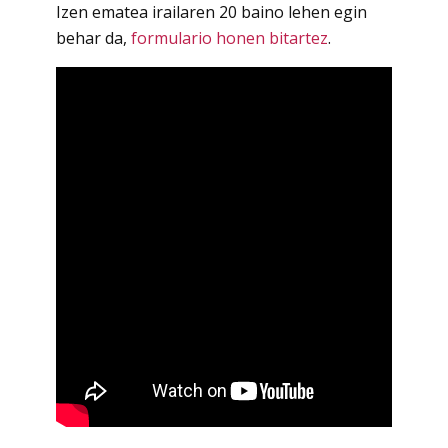
Izen ematea irailaren 20 baino lehen egin
behar da,
formulario honen bitartez
.