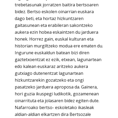
trebetasunak jorratzen baitira bertsoaren
bidez. Bertso eskolen oinarrian euskara
dago beti, eta hortaz hizkuntzaren
gaitasunean eta erabileran sakontzeko
aukera ezin hobea eskaintzen du jarduera
honek. Horrez gain, euskal kulturan eta
historian murgiltzeko modua ere ematen du.
Ingurune euskaldun batean bizi diren
gaztetxoentzat ez ezik, etxean, lagunartean
edo kalean euskaraz aritzeko aukera
gutxiago dutenentzat lagunartean
hizkuntzarekin gozatzeko eta ongi
pasatzeko jarduera aproposa da. Gainera,
hori guzia ikuspegi ludikotik, gozamenean
oinarrituta eta jolasaren bidez egiten dute.
Nafarroako bertso- eskoletako ikasleak
aldian-aldian elkartzen dira Bertsozale