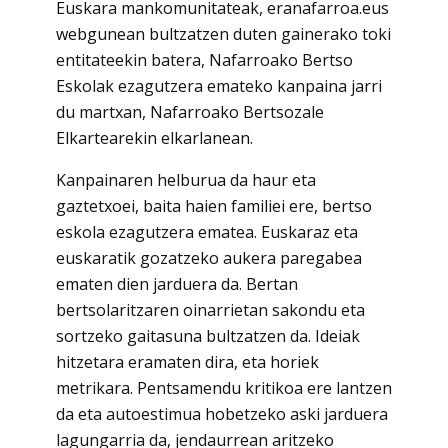
Euskara mankomunitateak, eranafarroa.eus
webgunean bultzatzen duten gainerako toki
entitateekin batera, Nafarroako Bertso
Eskolak ezagutzera emateko kanpaina jarri
du martxan, Nafarroako Bertsozale
Elkartearekin elkarlanean.
Kanpainaren helburua da haur eta
gaztetxoei, baita haien familiei ere, bertso
eskola ezagutzera ematea. Euskaraz eta
euskaratik gozatzeko aukera paregabea
ematen dien jarduera da. Bertan
bertsolaritzaren oinarrietan sakondu eta
sortzeko gaitasuna bultzatzen da. Ideiak
hitzetara eramaten dira, eta horiek
metrikara. Pentsamendu kritikoa ere lantzen
da eta autoestimua hobetzeko aski jarduera
lagungarria da, jendaurrean aritzeko