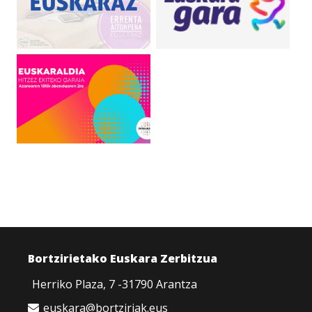
Bortzirietako Euskara Zerbitzua
Herriko Plaza, 7 -31790 Arantza
euskara@bortziriak.eus