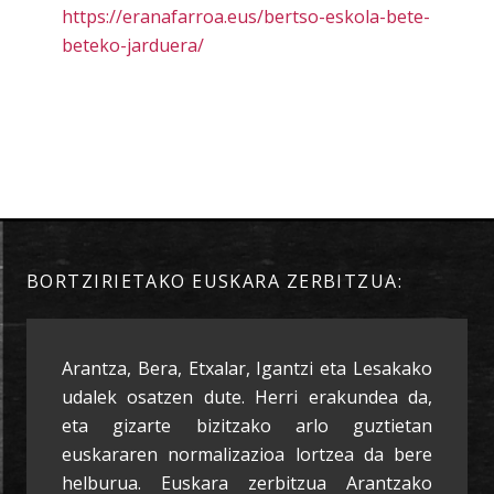
https://eranafarroa.eus/bertso-eskola-bete-
beteko-jarduera/
BORTZIRIETAKO EUSKARA ZERBITZUA:
Arantza, Bera, Etxalar, Igantzi eta Lesakako
udalek osatzen dute. Herri erakundea da,
eta gizarte bizitzako arlo guztietan
euskararen normalizazioa lortzea da bere
helburua. Euskara zerbitzua Arantzako