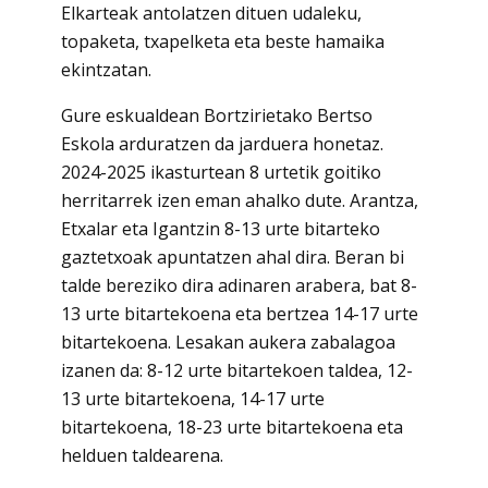
Elkarteak antolatzen dituen udaleku,
topaketa, txapelketa eta beste hamaika
ekintzatan.
Gure eskualdean Bortzirietako Bertso
Eskola arduratzen da jarduera honetaz.
2024-2025 ikasturtean 8 urtetik goitiko
herritarrek izen eman ahalko dute. Arantza,
Etxalar eta Igantzin 8-13 urte bitarteko
gaztetxoak apuntatzen ahal dira. Beran bi
talde bereziko dira adinaren arabera, bat 8-
13 urte bitartekoena eta bertzea 14-17 urte
bitartekoena. Lesakan aukera zabalagoa
izanen da: 8-12 urte bitartekoen taldea, 12-
13 urte bitartekoena, 14-17 urte
bitartekoena, 18-23 urte bitartekoena eta
helduen taldearena.