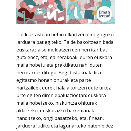
Taldeak astean behin elkartzen dira gogoko
jarduera bat egiteko. Talde bakoitzean bada
euskaraz aise moldatzen den herritar bat
gutxienez, eta, gainerakoak, euren euskara
maila hobetu eta praktikatu nahi duten
herritarrak ditugu. Begi bistakoak dira
egitasmo honen onurak eta parte
hartzaileek eurek hala aitortzen dute urtez
urte egiten diren ebaluazioetan: euskara
maila hobetzeko, hizkuntza ohiturak
aldatzeko, euskarazko harremanak
handitzeko, ongi pasatzeko, eta, finean,
jarduera ludiko eta lagunarteko baten bidez