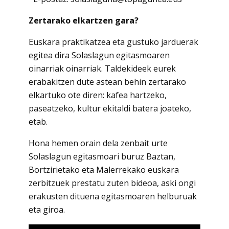
Zertarako elkartzen gara?
Euskara praktikatzea eta gustuko jarduerak
egitea dira Solaslagun egitasmoaren
oinarriak oinarriak. Taldekideek eurek
erabakitzen dute astean behin zertarako
elkartuko ote diren: kafea hartzeko,
paseatzeko, kultur ekitaldi batera joateko,
etab.
Hona hemen orain dela zenbait urte
Solaslagun egitasmoari buruz Baztan,
Bortzirietako eta Malerrekako euskara
zerbitzuek prestatu zuten bideoa, aski ongi
erakusten dituena egitasmoaren helburuak
eta giroa.