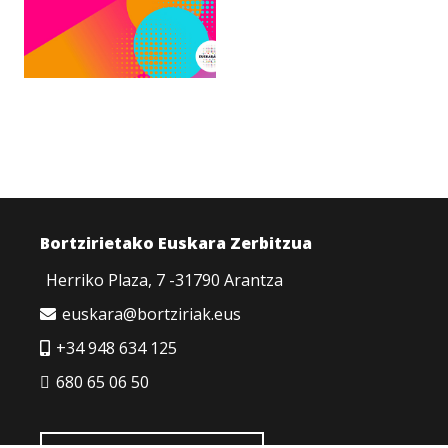
Bortzirietako Euskara Zerbitzua
Herriko Plaza, 7 -31790 Arantza
euskara@bortziriak.eus
+34 948 634 125
680 65 06 50