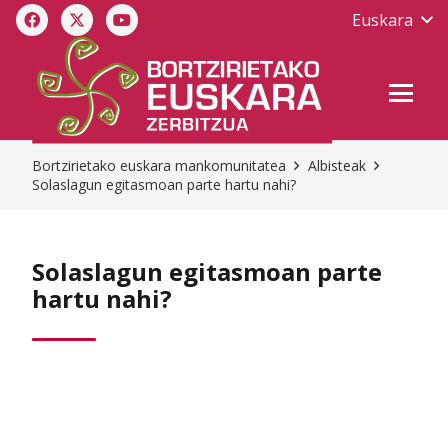
Euskara
Bortzirietako euskara mankomunitatea
Albisteak
Solaslagun egitasmoan parte hartu nahi?
Solaslagun egitasmoan parte
hartu nahi?