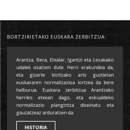
BORTZIRIETAKO EUSKARA ZERBITZUA:
Arantza, Bera, Etxalar, Igantzi eta Lesakako
udalek osatzen dute. Herri erakundea da,
eta gizarte bizitzako arlo guztietan
euskararen normalizazioa lortzea da bere
helburua. Euskara zerbitzua Arantzako
herriko etxean dago, eta eskualdeko
normalizazio plangintza diseinatu eta
gauzatzeaz arduratzen da.
HISTORIA