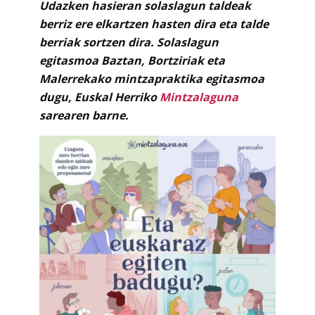
Udazken hasieran solaslagun taldeak
berriz ere elkartzen hasten dira eta talde
berriak sortzen dira. Solaslagun
egitasmoa Baztan, Bortziriak eta
Malerrekako mintzapraktika egitasmoa
dugu, Euskal Herriko
Mintzalaguna
sarearen barne.