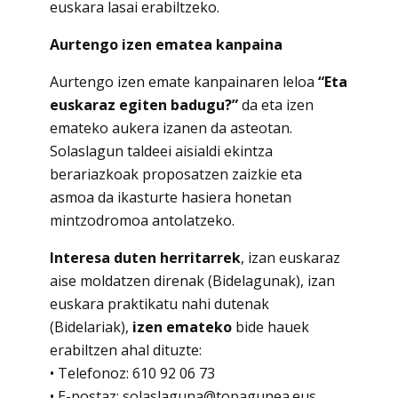
euskara lasai erabiltzeko.
Aurtengo izen ematea kanpaina
Aurtengo izen emate kanpainaren leloa
“Eta
euskaraz egiten badugu?”
da eta izen
emateko aukera izanen da asteotan.
Solaslagun taldeei aisialdi ekintza
berariazkoak proposatzen zaizkie eta
asmoa da ikasturte hasiera honetan
mintzodromoa antolatzeko.
Interesa duten herritarrek
, izan euskaraz
aise moldatzen direnak (Bidelagunak), izan
euskara praktikatu nahi dutenak
(Bidelariak),
izen emateko
bide hauek
erabiltzen ahal dituzte:
• Telefonoz: 610 92 06 73
• E-postaz: solaslaguna@topagunea.eus