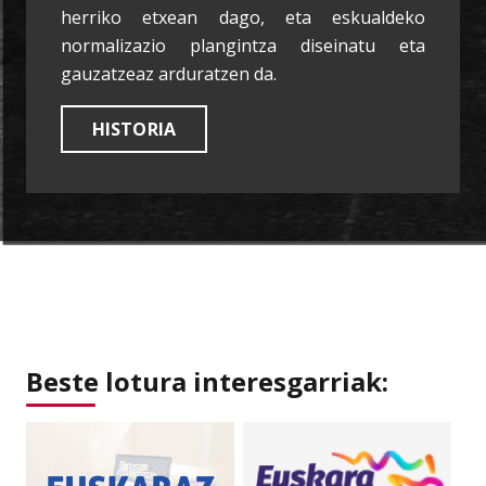
herriko etxean dago, eta eskualdeko
normalizazio plangintza diseinatu eta
gauzatzeaz arduratzen da.
HISTORIA
Beste lotura interesgarriak: