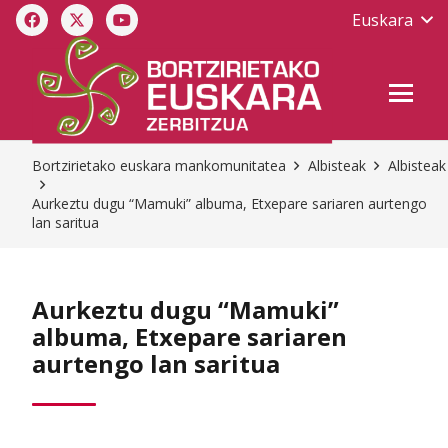
Euskara
Bortzirietako euskara mankomunitatea
Albisteak
Albisteak
Aurkeztu dugu “Mamuki” albuma, Etxepare sariaren aurtengo
lan saritua
Aurkeztu dugu “Mamuki”
albuma, Etxepare sariaren
aurtengo lan saritua