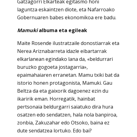
Gatzagorri Elkarteak egitasmo honi
laguntza eskaintzen diote, eta Nafarroako
Gobernuaren babes ekonomikoa ere badu.
Mamuki
albuma eta egileak
Maite Rosende ilustratzaile donostiarrak eta
Nerea Ariznabarreta idazle eibartarrak
elkarlanean egindako lana da, «beldurrari
buruzko gogoeta jostagarria»,
epaimahaiaren erranetan. Mamu txiki bat da
istorio honen protagonista, Mamuki. Gau
Beltza da eta gaixorik dagoenez ezin du
ikaririk eman. Horregatik, hainbat
pertsonaia beldurgarri saiatuko dira hura
osatzen edo sendatzen, hala nola banpiroa,
zonbia, Zakuzahar edo Otsoko, baina ez
dute sendatzea lortuko. Edo bai?