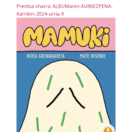
Prentsa oharra. ALBUMaren AURKEZPENA-
Karrikiri-2024-urria-9