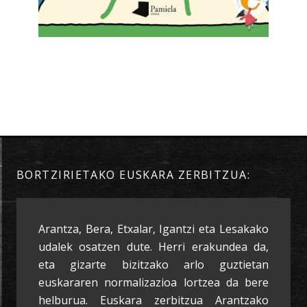
BORTZIRIETAKO EUSKARA ZERBITZUA:
Arantza, Bera, Etxalar, Igantzi eta Lesakako
udalek osatzen dute. Herri erakundea da,
eta gizarte bizitzako arlo guztietan
euskararen normalizazioa lortzea da bere
helburua. Euskara zerbitzua Arantzako