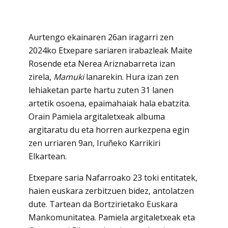
Aurtengo ekainaren 26an iragarri zen
2024ko Etxepare sariaren irabazleak Maite
Rosende eta Nerea Ariznabarreta izan
zirela,
Mamuki
lanarekin. Hura izan zen
lehiaketan parte hartu zuten 31 lanen
artetik osoena, epaimahaiak hala ebatzita.
Orain Pamiela argitaletxeak albuma
argitaratu du eta horren aurkezpena egin
zen urriaren 9an, Iruñeko Karrikiri
Elkartean.
Etxepare saria Nafarroako 23 toki entitatek,
haien euskara zerbitzuen bidez, antolatzen
dute. Tartean da Bortzirietako Euskara
Mankomunitatea. Pamiela argitaletxeak eta