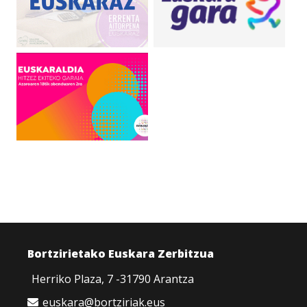
Bortzirietako Euskara Zerbitzua
Herriko Plaza, 7 -31790 Arantza
euskara@bortziriak.eus