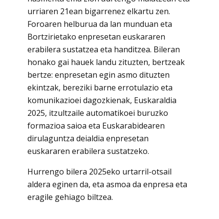
urriaren 21ean bigarrenez elkartu zen.
Foroaren helburua da lan munduan eta
Bortzirietako enpresetan euskararen
erabilera sustatzea eta handitzea. Bileran
honako gai hauek landu zituzten, bertzeak
bertze: enpresetan egin asmo dituzten
ekintzak, bereziki barne errotulazio eta
komunikazioei dagozkienak, Euskaraldia
2025, itzultzaile automatikoei buruzko
formazioa saioa eta Euskarabidearen
dirulaguntza deialdia enpresetan
euskararen erabilera sustatzeko.
Hurrengo bilera 2025eko urtarril-otsail
aldera eginen da, eta asmoa da enpresa eta
eragile gehiago biltzea.