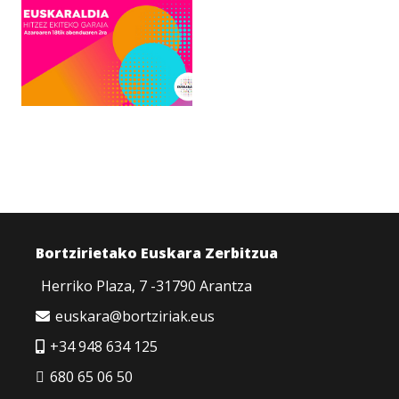
Bortzirietako Euskara Zerbitzua
Herriko Plaza, 7 -31790 Arantza
euskara@bortziriak.eus
+34 948 634 125
680 65 06 50