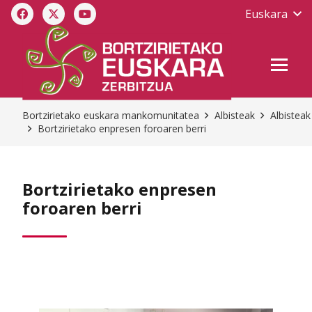
Euskara
Bortzirietako euskara mankomunitatea
Albisteak
Albisteak
Bortzirietako enpresen foroaren berri
Bortzirietako enpresen
foroaren berri