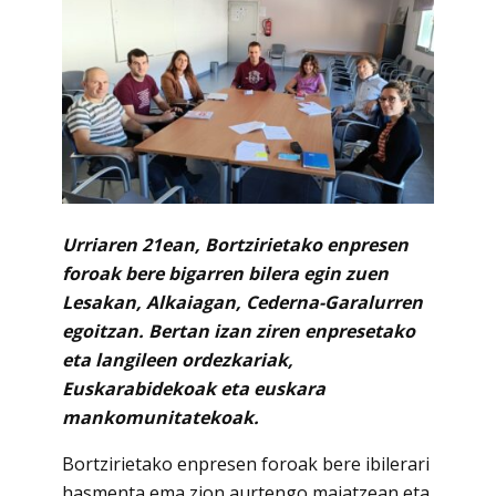
Urriaren 21ean, Bortzirietako enpresen
foroak bere bigarren bilera egin zuen
Lesakan, Alkaiagan, Cederna-Garalurren
egoitzan. Bertan izan ziren enpresetako
eta langileen ordezkariak,
Euskarabidekoak eta euskara
mankomunitatekoak.
Bortzirietako enpresen foroak bere ibilerari
hasmenta ema zion aurtengo maiatzean eta