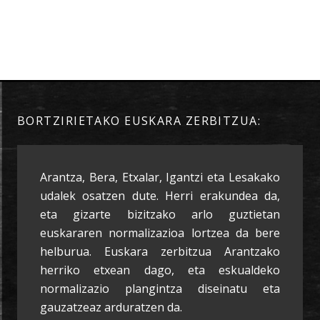
BORTZIRIETAKO EUSKARA ZERBITZUA:
Arantza, Bera, Etxalar, Igantzi eta Lesakako
udalek osatzen dute. Herri erakundea da,
eta gizarte bizitzako arlo guztietan
euskararen normalizazioa lortzea da bere
helburua. Euskara zerbitzua Arantzako
herriko etxean dago, eta eskualdeko
normalizazio plangintza diseinatu eta
gauzatzeaz arduratzen da.