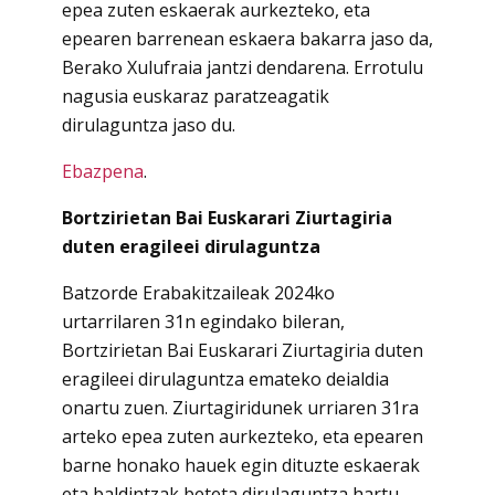
epea zuten eskaerak aurkezteko, eta
epearen barrenean eskaera bakarra jaso da,
Berako Xulufraia jantzi dendarena. Errotulu
nagusia euskaraz paratzeagatik
dirulaguntza jaso du.
Ebazpena
.
Bortzirietan Bai Euskarari Ziurtagiria
duten eragileei dirulaguntza
Batzorde Erabakitzaileak 2024ko
urtarrilaren 31n egindako bileran,
Bortzirietan Bai Euskarari Ziurtagiria duten
eragileei dirulaguntza emateko deialdia
onartu zuen. Ziurtagiridunek urriaren 31ra
arteko epea zuten aurkezteko, eta epearen
barne honako hauek egin dituzte eskaerak
eta baldintzak beteta dirulaguntza hartu