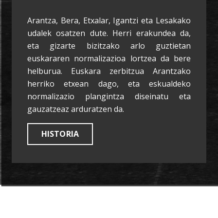
Arantza, Bera, Etxalar, Igantzi eta Lesakako
udalek osatzen dute. Herri erakundea da,
eta gizarte bizitzako arlo guztietan
euskararen normalizazioa lortzea da bere
helburua. Euskara zerbitzua Arantzako
herriko etxean dago, eta eskualdeko
normalizazio plangintza diseinatu eta
gauzatzeaz arduratzen da.
HISTORIA