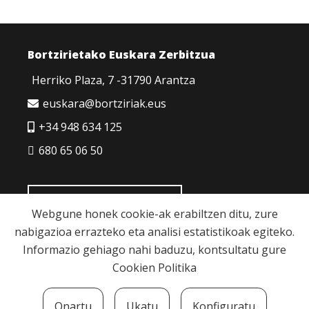
Bortzirietako Euskara Zerbitzua
Herriko Plaza, 7 -31790 Arantza
euskara@bortziriak.eus
+34 948 634 125
680 65 06 50
HARREMANETARAKO
Webgune honek cookie-ak erabiltzen ditu, zure
nabigazioa errazteko eta analisi estatistikoak egiteko.
Informazio gehiago nahi baduzu, kontsultatu gure
Cookien Politika
Cookie politika
|
Pribatutasun politika
|
Lege
Onartu
Ukatu
Konfiguratu