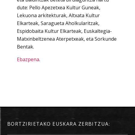
dute: Pello Apezetxea Kultur Guneak,
Lekuona arkitekturak, Altxata Kultur
Elkarteak, Saragueta Aholkularitzak,
Espidobaita Kultur Elkarteak, Euskaltegia-
Matxinbeltzenea Aterpetxeak, eta Sorkunde
Bentak.
Ebazpena
.
BORTZIRIETAKO EUSKARA ZERBITZUA: