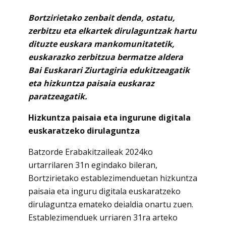
Bortzirietako zenbait denda, ostatu,
zerbitzu eta elkartek dirulaguntzak hartu
dituzte euskara mankomunitatetik,
euskarazko zerbitzua bermatze aldera
Bai Euskarari Ziurtagiria edukitzeagatik
eta hizkuntza paisaia euskaraz
paratzeagatik.
Hizkuntza paisaia eta ingurune digitala
euskaratzeko dirulaguntza
Batzorde Erabakitzaileak 2024ko
urtarrilaren 31n egindako bileran,
Bortzirietako establezimenduetan hizkuntza
paisaia eta inguru digitala euskaratzeko
dirulaguntza emateko deialdia onartu zuen.
Establezimenduek urriaren 31ra arteko