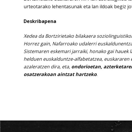
urteotarako lehentasunak eta lan ildoak begiz jo
Deskribapena
Xedea da Bortzirietako bilakaera soziolinguistik
Horrez gain, Nafarroako udalerri euskaldunentza
Sistemaren eskemari jarraiki, honako gai hauek 
helduen euskalduntze-alfabetatzea, euskararen e
azaleratzen dira, eta,
ondorioetan, azterketaren
osatzerakoan aintzat hartzeko
.