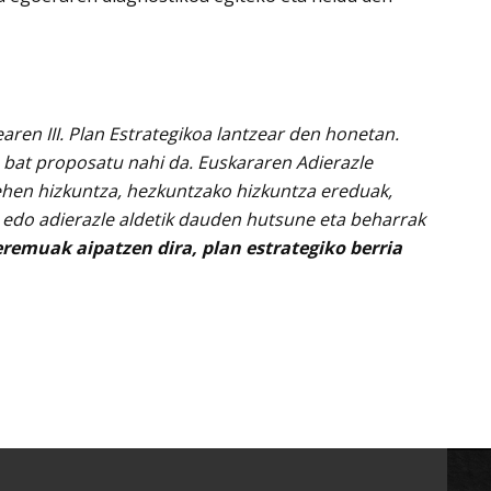
aren III. Plan Estrategikoa lantzear den honetan.
 bat proposatu nahi da. Euskararen Adierazle
lehen hizkuntza, hezkuntzako hizkuntza ereduak,
a edo adierazle aldetik dauden hutsune eta beharrak
remuak aipatzen dira, plan estrategiko berria