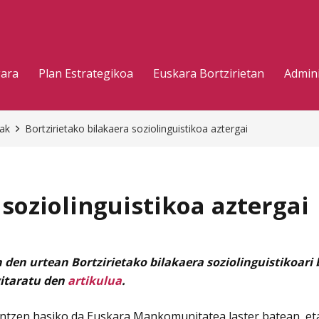
gara
Plan Estrategikoa
Euskara Bortzirietan
Admini
eak
Bortzirietako bilakaera soziolinguistikoa aztergai
 soziolinguistikoa aztergai
den urtean Bortzirietako bilakaera soziolinguistikoari
gitaratu den
artikulua
.
 lantzen hasiko da Euskara Mankomunitatea laster batean, e