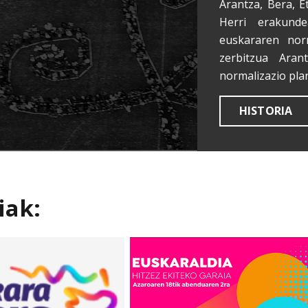
Arantza, Bera, E
Herri erakunde
euskararen nor
zerbitzua Aran
normalizazio pla
HISTORIA
iak: