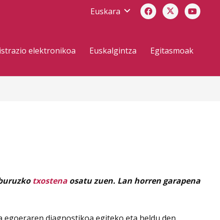
Euskara
strazio elektronikoa
Euskalgintza
Egitasmoak
 buruzko
txostena
osatu zuen. Lan horren garapena
ta egoeraren diagnostikoa egiteko eta heldu den