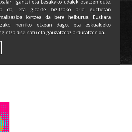
txalar, Igantzi eta Lesakako udalek osatzen dute.
a da, eta gizarte bizitzako arlo guztietan
malizazioa lortzea da bere helburua. Euskara
tzako herriko etxean dago, eta eskualdeko
ngintza diseinatu eta gauzatzeaz arduratzen da.