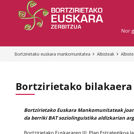
Nor 
Bortzirietako euskara mankomunitatea
Albisteak
Albist
Bortzirietako bilakaera
Bortzirietako Euskara Mankomunitateak joan 
da berriki BAT soziolinguistika aldizkarian ar
Bortzirietako Euskararen III. Plan Estrategikoa