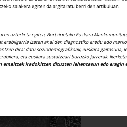
tzeko saiakera egiten da argitaratu berri den artikuluan.
oaren azterketa egitea, Bortzirietako Euskara Mankomunitate
t erabilgarria izaten ahal den diagnostiko eredu edo marko
lantzen dira: datu soziodemografikoak, euskara gaitasuna, 
rabilera, eta euskara sustatzeari buruzko jarrerak. Ikerket
 emaitzek iradokitzen dituzten lehentasun edo eragin e