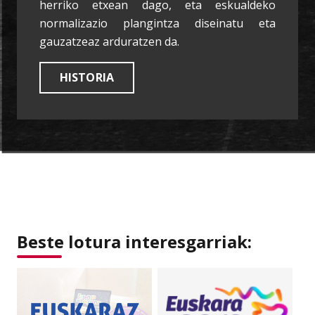
herriko etxean dago, eta eskualdeko
normalizazio plangintza diseinatu eta
gauzatzeaz arduratzen da.
HISTORIA
Beste lotura interesgarriak: