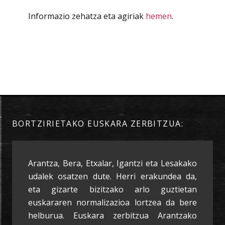
Informazio zehatza eta agiriak
hemen
.
BORTZIRIETAKO EUSKARA ZERBITZUA:
Arantza, Bera, Etxalar, Igantzi eta Lesakako
udalek osatzen dute. Herri erakundea da,
eta gizarte bizitzako arlo guztietan
euskararen normalizazioa lortzea da bere
helburua. Euskara zerbitzua Arantzako