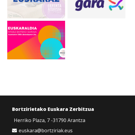
Bortzirietako Euskara Zerbitzua
Herriko Plaza, 7 -31790 Arantza
euskara@bortziriak.eus