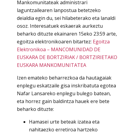
Mankomunitateak administrari
laguntzailearen lanpostua betetzeko
deialdia egin du, sei hilabeterako eta lanaldi
osoz. Interesatuek eskaerak aurkeztu
beharko dituzte ekainaren 15eko 23:59 arte,
egoitza elektronikoaren bitartez:
Egoitza
Elektronikoa – MANCOMUNIDAD DE
EUSKARA DE BORTZIRIAK / BORTZIRIETAKO
EUSKARA MANKOMUNITATEA
Izen emateko beharrezkoa da hautagaiak
enplegu eskatzaile gisa inskribatuta egotea
Nafar Lansareko enplegu bulego batean,
eta horrez gain baldintza hauek ere bete
beharko dituzte:
Hamasei urte beteak izatea eta
nahitaezko erretiroa hartzeko