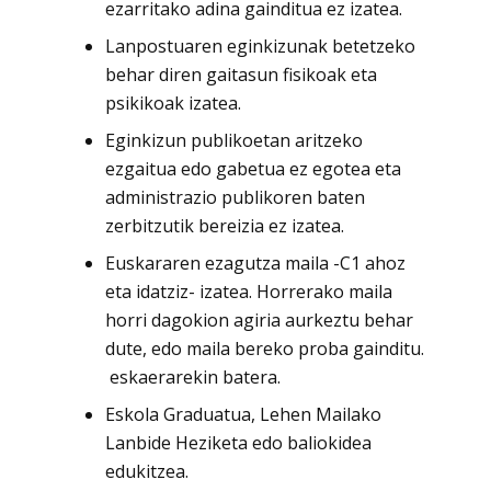
ezarritako adina gainditua ez izatea.
Lanpostuaren eginkizunak betetzeko
behar diren gaitasun fisikoak eta
psikikoak izatea.
Eginkizun publikoetan aritzeko
ezgaitua edo gabetua ez egotea eta
administrazio publikoren baten
zerbitzutik bereizia ez izatea.
Euskararen ezagutza maila -C1 ahoz
eta idatziz- izatea. Horrerako maila
horri dagokion agiria aurkeztu behar
dute, edo maila bereko proba gainditu.
eskaerarekin batera.
Eskola Graduatua, Lehen Mailako
Lanbide Heziketa edo baliokidea
edukitzea.