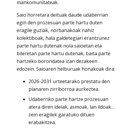
mankomunitateak.
Saio horretara deituak daude udaberrian
egin den prozesuan parte hartu duten
eragile guziak, norbanakoak nahiz
kolektiboak, hala galdetegiari erantzunez
parte hartu dutenak nola saioetan eta
bileretan parte hartu dutenak, baita parte
hartzeko borondatea izan dezakeen
edozein. Saioaren helburuak honakoak dira:
2026-2031 urteetarako prestatu den
planaren zirriborroa aurkeztea.
Udaberriko parte hartze prozesuan
atera diren ideiak, asmoak, lan ildoak…
zein eragilek garatuko dituen
erabakitzea.