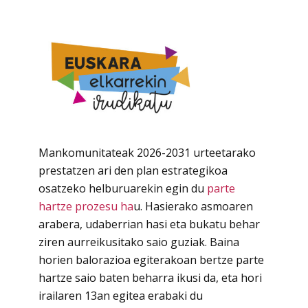
Mankomunitateak 2026-2031 urteetarako
prestatzen ari den plan estrategikoa
osatzeko helburuarekin egin du
parte
hartze prozesu ha
u. Hasierako asmoaren
arabera, udaberrian hasi eta bukatu behar
ziren aurreikusitako saio guziak. Baina
horien balorazioa egiterakoan bertze parte
hartze saio baten beharra ikusi da, eta hori
irailaren 13an egitea erabaki du