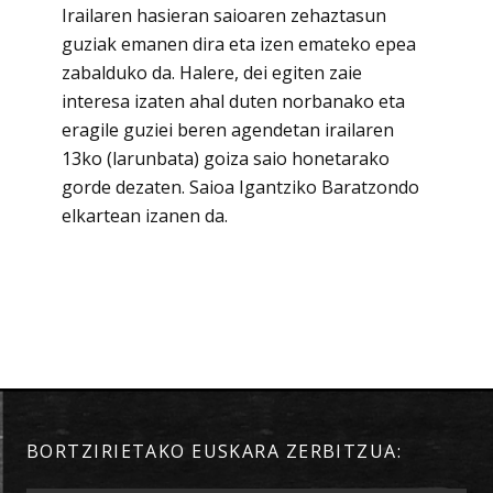
Irailaren hasieran saioaren zehaztasun
guziak emanen dira eta izen emateko epea
zabalduko da. Halere, dei egiten zaie
interesa izaten ahal duten norbanako eta
eragile guziei beren agendetan irailaren
13ko (larunbata) goiza saio honetarako
gorde dezaten. Saioa Igantziko Baratzondo
elkartean izanen da.
BORTZIRIETAKO EUSKARA ZERBITZUA: