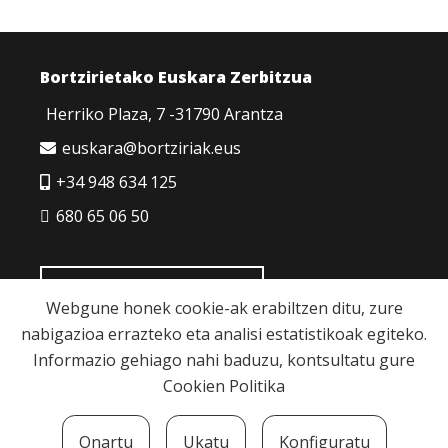
Bortzirietako Euskara Zerbitzua
Herriko Plaza, 7 -31790 Arantza
euskara@bortziriak.eus
+34 948 634 125
680 65 06 50
HARREMANETARAKO
Webgune honek cookie-ak erabiltzen ditu, zure
nabigazioa errazteko eta analisi estatistikoak egiteko.
Informazio gehiago nahi baduzu, kontsultatu gure
Cookien Politika
Cookie politika
|
Pribatutasun politika
|
Lege
Onartu
Ukatu
Konfiguratu