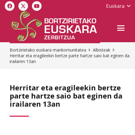
Euskara
Bortzirietako euskara mankomunitatea
Albisteak
Herritar eta eragileekin bertze parte hartze saio bat eginen da
irailaren 13an
Herritar eta eragileekin bertze
parte hartze saio bat eginen da
irailaren 13an