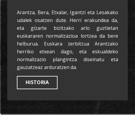
Arantza, Bera, Etxalar, Igantzi eta Lesakako
udalek osatzen dute. Herri erakundea da,
eta gizarte bizitzako arlo guztietan
euskararen normalizazioa lortzea da bere
helburua. Euskara zerbitzua Arantzako
herriko etxean dago, eta eskualdeko
normalizazio plangintza diseinatu eta
gauzatzeaz arduratzen da.
HISTORIA