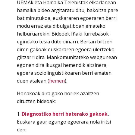
UEMAk eta Hamaika Telebistak elkarlanean
hamaika bideo argitaratu ditu, bakoitza pare
bat minutukoa, euskararen egoeraren berri
modu erraz eta dibulgatiboan emateko
helburuarekin. Bideoek Iñaki Iurrebasok
egindako tesia dute oinarri. Bertan biltzen
diren gakoak euskararen egoera ulertzeko
giltzarri dira. Mankomunitateko webgunean
egonen dira ikusgai hemendik aitzinera,
egoera soziolinguistikoaren berri ematen
duen atalean (
hemen
).
Honakoak dira gako horiek azaltzen
dituzten bideoak:
1.
Diagnostiko berri baterako gakoak
.
Euskara gaur egungo egoerara nola iritsi
den.