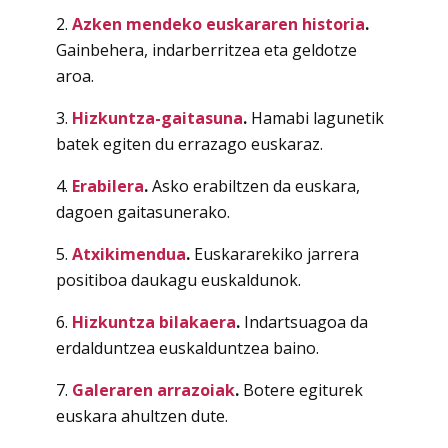
2.
Azken mendeko euskararen historia
.
Gainbehera, indarberritzea eta geldotze
aroa.
3.
Hizkuntza-gaitasuna
.
Hamabi lagunetik
batek egiten du errazago euskaraz.
4.
Erabilera
.
Asko erabiltzen da euskara,
dagoen gaitasunerako.
5.
Atxikimendua
.
Euskararekiko jarrera
positiboa daukagu euskaldunok.
6.
Hizkuntza bilakaera
.
Indartsuagoa da
erdalduntzea euskalduntzea baino.
7.
Galeraren arrazoiak
.
Botere egiturek
euskara ahultzen dute.