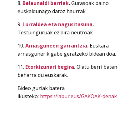
8.
Belaunaldi berriak
.
Gurasoak baino
euskaldunago datoz haurrak.
9.
Lurraldea eta nagusitasuna
.
Testuinguruak ez dira neutroak.
10.
Arnasguneen garrantzia
.
Euskara
arnasgunerik gabe geratzeko bidean doa.
11.
Etorkizunari begira
.
Olatu berri baten
beharra du euskarak.
Bideo guziak batera
ikusteko:
https://labur.eus/GAKOAK-denak