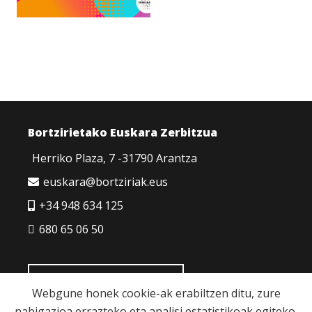
Bortzirietako Euskara Zerbitzua
Herriko Plaza, 7 -31790 Arantza
euskara@bortziriak.eus
+34 948 634 125
680 65 06 50
HARREMANETARAKO
Webgune honek cookie-ak erabiltzen ditu, zure
nabigazioa errazteko eta analisi estatistikoak egiteko.