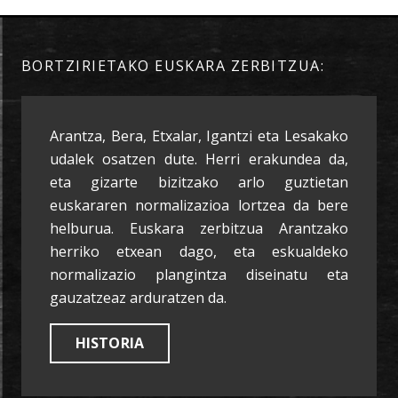
BORTZIRIETAKO EUSKARA ZERBITZUA:
Arantza, Bera, Etxalar, Igantzi eta Lesakako
udalek osatzen dute. Herri erakundea da,
eta gizarte bizitzako arlo guztietan
euskararen normalizazioa lortzea da bere
helburua. Euskara zerbitzua Arantzako
herriko etxean dago, eta eskualdeko
normalizazio plangintza diseinatu eta
gauzatzeaz arduratzen da.
HISTORIA