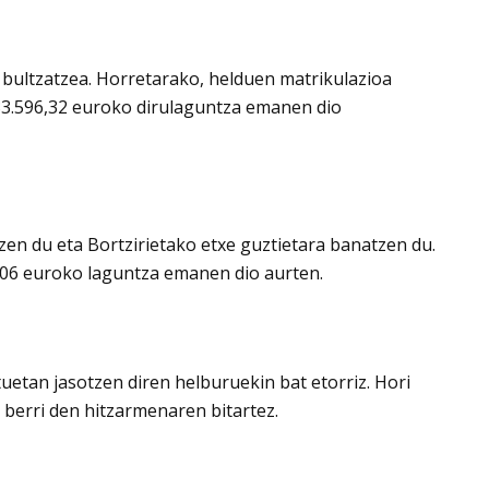
ultzatzea. Horretarako, helduen matrikulazioa
33.596,32 euroko dirulaguntza emanen dio
en du eta Bortzirietako etxe guztietara banatzen du.
,06 euroko laguntza emanen dio aurten.
etan jasotzen diren helburuekin bat etorriz. Hori
 berri den hitzarmenaren bitartez.