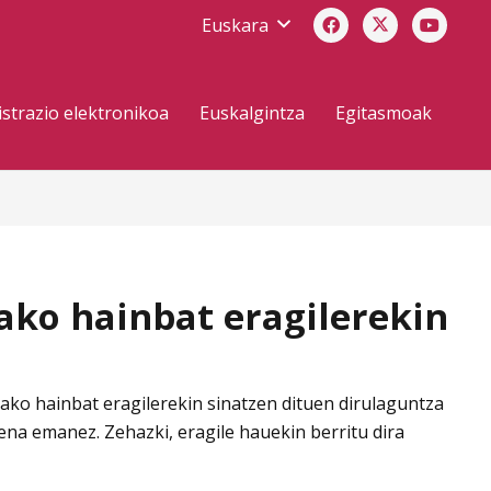
Euskara
strazio elektronikoa
Euskalgintza
Egitasmoak
ako hainbat eragilerekin
ko hainbat eragilerekin sinatzen dituen dirulaguntza
na emanez. Zehazki, eragile hauekin berritu dira