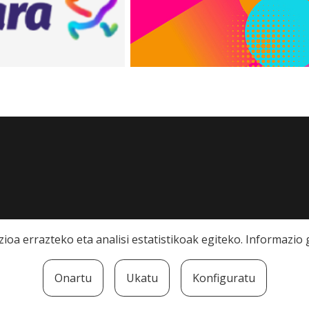
ioa errazteko eta analisi estatistikoak egiteko. Informazi
Onartu
Ukatu
Konfiguratu
rra