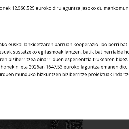
onek 12.960,529 euroko dirulaguntza jasoko du mankomunita
o euskal lankidetzaren barruan kooperazio ildo berri bat 
zesuak sustatzeko egitasmoak lantzen, batik bat herrialde 
aren biziberritzea oinarri duen esperientzia trukearen bid
 honekin, eta 2026an 1647,53 euroko laguntza emanen dio, z
urduen munduko hizkuntzen biziberritze proiektuak indartz