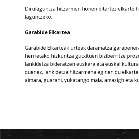
Dirulaguntza hitzarmen honen bitartez elkarte h
laguntzeko.
Garabide Elkartea
Garabide Elkarteak urteak daramatza garapenerak
herrietako hizkuntza gutxituen biziberritze pro
lankidetza bideratzen euskara eta euskal kultur
duenez, lankidetza hitzarmena eginen du elkarte
aimara, guarani, yukatango maia, amazigh eta k