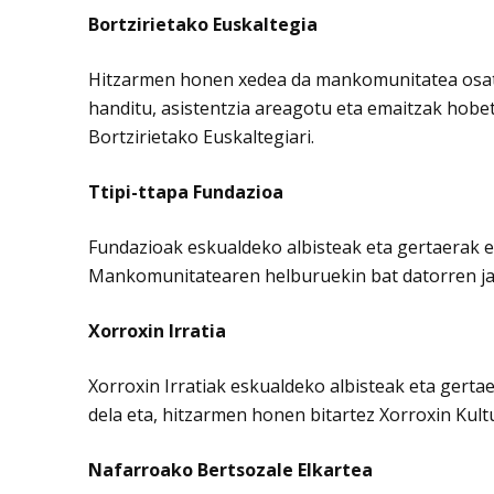
Bortzirietako Euskaltegia
Hitzarmen honen xedea da mankomunitatea osatze
handitu, asistentzia areagotu eta emaitzak hob
Bortzirietako Euskaltegiari.
Ttipi-ttapa Fundazioa
Fundazioak eskualdeko albisteak eta gertaerak e
Mankomunitatearen helburuekin bat datorren jar
Xorroxin Irratia
Xorroxin Irratiak eskualdeko albisteak eta gert
dela eta, hitzarmen honen bitartez Xorroxin Kult
Nafarroako Bertsozale Elkartea