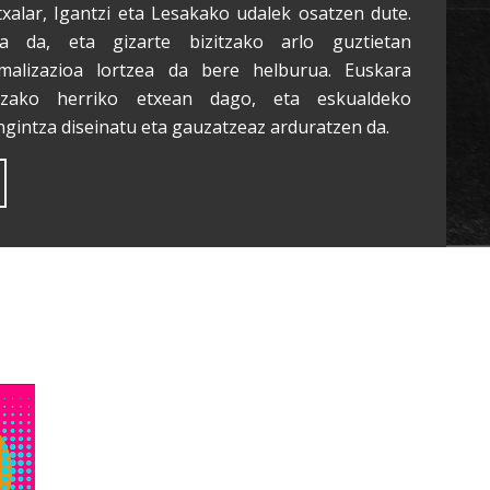
txalar, Igantzi eta Lesakako udalek osatzen dute.
a da, eta gizarte bizitzako arlo guztietan
malizazioa lortzea da bere helburua. Euskara
tzako herriko etxean dago, eta eskualdeko
ngintza diseinatu eta gauzatzeaz arduratzen da.