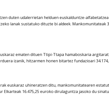
n duten udalerrietan helduen euskalduntze-alfabetatzea b
etzeko lanak sustatuko dituzte bi aldeek. Mankomunitateak 
uskaraz ematen dituen Ttipi-Ttapa hamaboskaria argitaratz
duera izanik, hitzarmen honen bitartez fundazioari 34.174
aerak euskaraz uhineratzen ditu, mankomunitatearen estatutu
ur Elkarteak 16.475,25 euroko dirulaguntza jasoko du sinatu