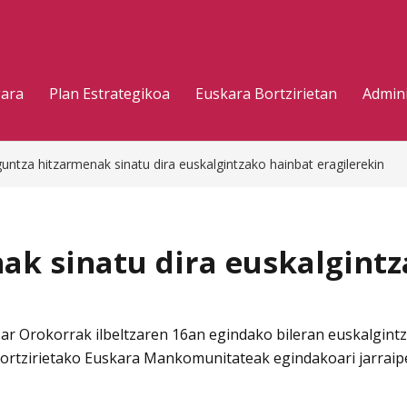
gara
Plan Estrategikoa
Euskara Bortzirietan
Admini
guntza hitzarmenak sinatu dira euskalgintzako hainbat eragilerekin
ak sinatu dira euskalgintz
 Orokorrak ilbeltzaren 16an egindako bileran euskalgintza
Bortzirietako Euskara Mankomunitateak egindakoari jarraipe