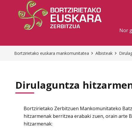
Nor 
Bortzirietako euskara mankomunitatea
Albisteak
Dirula
Dirulaguntza hitzarmen
Bortzirietako Zerbitzuen Mankomunitateko Batzar
hitzarmenak berritzea erabaki zuen, orain arte 
hitzarmenak: