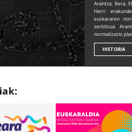
Arantza, Bera, E
Herri erakunde
euskararen nor
zerbitzua Aran
normalizazio pla
HISTORIA
iak: