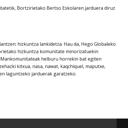
tetik, Bortzirietako Bertso Eskolaren jarduera diruz
lantzen: hizkuntza lankidetza. Hau da, Hego Globaleko
horietako hizkuntza komunitate minorizatuekin
ez. Mankomunitateak helburu horrekin bat egiten
ehazki kitxua, nasa, nawat, kaqchiquel, maputxe,
en laguntzeko jarduerak garatzeko.