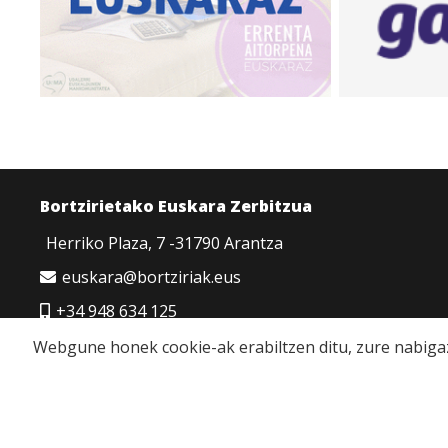
Bortzirietako Euskara Zerbitzua
Herriko Plaza, 7 -31790 Arantza
euskara@bortziriak.eus
+34 948 634 125
680 65 06 50
Webgune honek cookie-ak erabiltzen ditu, zure nabigaz
Cookie politika
|
Pribatutasun politika
|
Lege oha