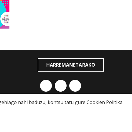
HARREMANETARAKO
o gehiago nahi baduzu, kontsultatu gure
Cookien Politika