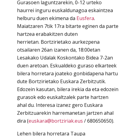
Gurasoen laguntzarekin, 0-12 urteko
haurrei inguru euskaldunagoa eskaintzea
helburu duen ekimena da
Eusfera
.
Maiatzaren 7tik 17ra bitarte eginen da parte
hartzea erabakitzen duten
herrietan. Bortzirietako aurkezpena
otsailaren 26an izanen da, 18:00etan
Lesakako Udalak Koskontako Bidea 7-2an
duen aretoan. Eskualdeko guraso elkarteek
bilera horretara joateko gonbidapena hartu
dute Bortzirietako Euskara Zerbitzutik.
Edozein kasutan, bilera irekia da eta edozein
gurasok edo euskaltzalek parte hartzen
ahal du. Interesa izanez gero Euskara
Zerbitzuarekin harremanetan jartzen ahal
dira (
euskara@bortziriak.eus
/ 680650650).
Lehen bilera horretara Taupa