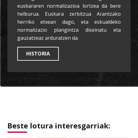
euskararen normalizazioa lortzea da bere
helburua. Euskara zerbitzua Arantzako
herriko etxean dago, eta eskualdeko
normalizazio plangintza diseinatu eta
gauzatzeaz arduratzen da.
HISTORIA
Beste lotura interesgarriak: