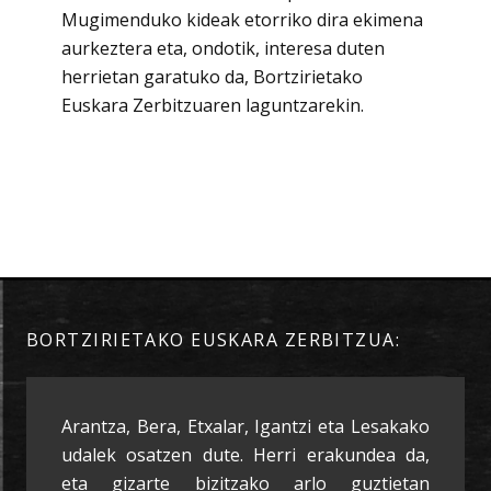
Mugimenduko kideak etorriko dira ekimena
aurkeztera eta, ondotik, interesa duten
herrietan garatuko da, Bortzirietako
Euskara Zerbitzuaren laguntzarekin.
BORTZIRIETAKO EUSKARA ZERBITZUA:
Arantza, Bera, Etxalar, Igantzi eta Lesakako
udalek osatzen dute. Herri erakundea da,
eta gizarte bizitzako arlo guztietan