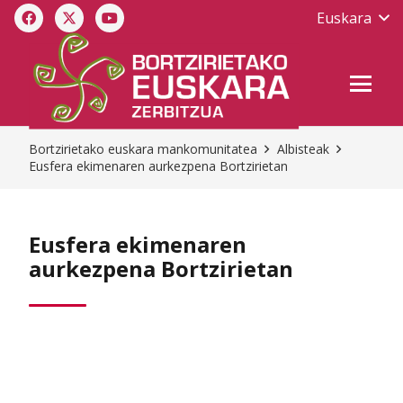
Euskara
Bortzirietako euskara mankomunitatea
Albisteak
Eusfera ekimenaren aurkezpena Bortzirietan
Eusfera ekimenaren
aurkezpena Bortzirietan