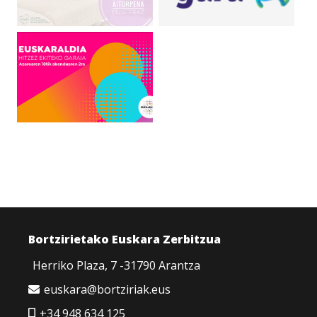
Bortzirietako Euskara Zerbitzua
Herriko Plaza, 7 -31790 Arantza
euskara@bortziriak.eus
+34 948 634 125