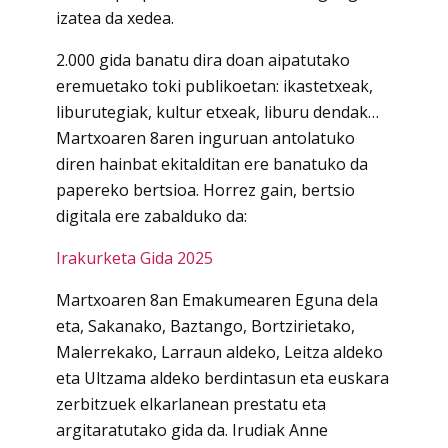
izatea da xedea.
2.000 gida banatu dira doan aipatutako
eremuetako toki publikoetan: ikastetxeak,
liburutegiak, kultur etxeak, liburu dendak…
Martxoaren 8aren inguruan antolatuko
diren hainbat ekitalditan ere banatuko da
papereko bertsioa. Horrez gain, bertsio
digitala ere zabalduko da:
Irakurketa Gida 2025
Martxoaren 8an Emakumearen Eguna dela
eta, Sakanako, Baztango, Bortzirietako,
Malerrekako, Larraun aldeko, Leitza aldeko
eta Ultzama aldeko berdintasun eta euskara
zerbitzuek elkarlanean prestatu eta
argitaratutako gida da. Irudiak Anne