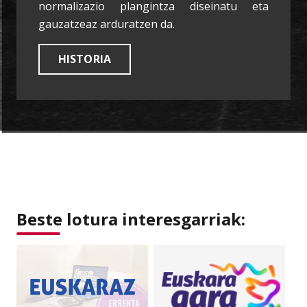
normalizazio plangintza diseinatu eta
gauzatzeaz arduratzen da.
HISTORIA
Beste lotura interesgarriak: