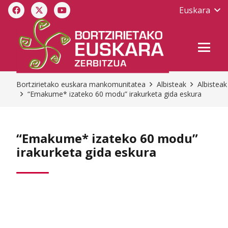
Euskara
Bortzirietako euskara mankomunitatea
Albisteak
Albisteak
“Emakume* izateko 60 modu” irakurketa gida eskura
“Emakume* izateko 60 modu”
irakurketa gida eskura