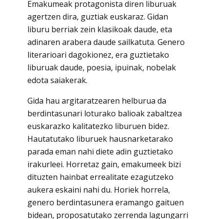
Emakumeak protagonista diren liburuak
agertzen dira, guztiak euskaraz. Gidan
liburu berriak zein klasikoak daude, eta
adinaren arabera daude sailkatuta. Genero
literarioari dagokionez, era guztietako
liburuak daude, poesia, ipuinak, nobelak
edota saiakerak.
Gida hau argitaratzearen helburua da
berdintasunari loturako balioak zabaltzea
euskarazko kalitatezko liburuen bidez.
Hautatutako liburuek hausnarketarako
parada eman nahi diete adin guztietako
irakurleei. Horretaz gain, emakumeek bizi
dituzten hainbat errealitate ezagutzeko
aukera eskaini nahi du. Horiek horrela,
genero berdintasunera eramango gaituen
bidean, proposatutako zerrenda lagungarri