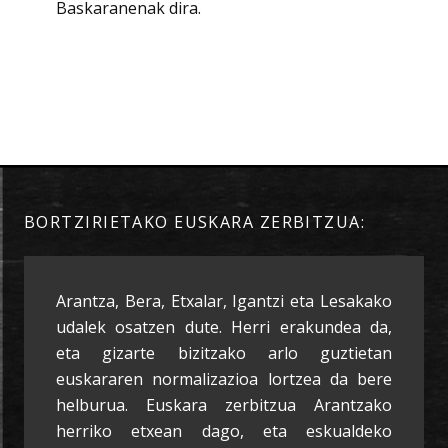
Baskaranenak dira.
BORTZIRIETAKO EUSKARA ZERBITZUA:
Arantza, Bera, Etxalar, Igantzi eta Lesakako
udalek osatzen dute. Herri erakundea da,
eta gizarte bizitzako arlo guztietan
euskararen normalizazioa lortzea da bere
helburua. Euskara zerbitzua Arantzako
herriko etxean dago, eta eskualdeko