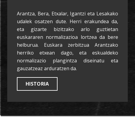
Arantza, Bera, Etxalar, Igantzi eta Lesakako
udalek osatzen dute. Herri erakundea da,
eta gizarte bizitzako arlo guztietan
euskararen normalizazioa lortzea da bere
helburua. Euskara zerbitzua Arantzako
herriko etxean dago, eta eskualdeko
normalizazio plangintza diseinatu eta
gauzatzeaz arduratzen da.
HISTORIA