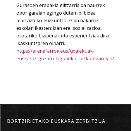
Gurasoen
erabakia giltzarria da haurrek
opor garaian egingo duten ibilbidea
marrazteko. Hizkuntza ez da bakarrik
eskolan ikasten; izan ere, sozializazioa,
orotariko bizipenak eta esperientziak dira
ikaskuntzaren oinarri.
https://eranafarroa.eus/udalekuak-
euskaraz-gozatu-lagunekin-hizkuntzarekin/
BORTZIRIETAKO EUSKARA ZERBITZUA: