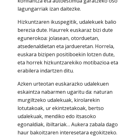
konfiantza eta autoestimua garatzeko oso
lagungarriak izan daitezke.
Hizkuntzaren
ikuspegitik, udalekuek balio
berezia dute. Haurrek euskaraz bizi dute
egunerokoa: jolasean, otorduetan,
atsedenaldietan eta jardueretan. Horrela,
euskara bizipen positiboekin lotzen dute,
eta horrek hizkuntzarekiko motibazioa eta
erabilera indartzen ditu.
Azken
urteotan euskarazko udalekuen
eskaintza nabarmen ugaritu da: naturan
murgiltzeko udalekuak, kirolarekin
lotutakoak, ur ekintzetakoak, bertso
udalekuak, mendiko edo itsasoko
egonaldiak, ibiltariak… Aukera zabala dago
haur bakoitzaren interesetara egokitzeko.