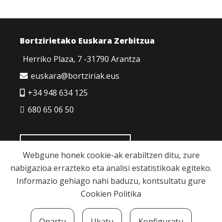
Bortzirietako Euskara Zerbitzua
Herriko Plaza, 7 -31790 Arantza
euskara@bortziriak.eus
+34 948 634 125
680 65 06 50
HARREMANETARAKO
Webgune honek cookie-ak erabiltzen ditu, zure
nabigazioa errazteko eta analisi estatistikoak egiteko.
Informazio gehiago nahi baduzu, kontsultatu gure
Cookien Politika
Cookie politika
|
Pribatutasun politika
|
Lege
Onartu
Ukatu
Konfiguratu