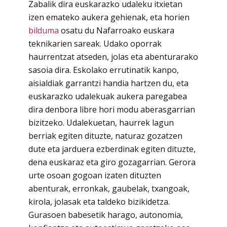
Zabalik dira euskarazko udaleku itxietan
izen emateko aukera gehienak, eta horien
bilduma
osatu du Nafarroako euskara
teknikarien sareak. Udako oporrak
haurrentzat atseden, jolas eta abenturarako
sasoia dira. Eskolako errutinatik kanpo,
aisialdiak garrantzi handia hartzen du, eta
euskarazko udalekuak aukera paregabea
dira denbora libre hori modu aberasgarrian
bizitzeko. Udalekuetan, haurrek lagun
berriak egiten dituzte, naturaz gozatzen
dute eta jarduera ezberdinak egiten dituzte,
dena euskaraz eta giro gozagarrian. Gerora
urte osoan gogoan izaten dituzten
abenturak, erronkak, gaubelak, txangoak,
kirola, jolasak eta taldeko bizikidetza.
Gurasoen babesetik harago, autonomia,