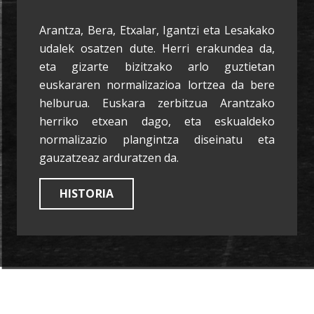
Arantza, Bera, Etxalar, Igantzi eta Lesakako
udalek osatzen dute. Herri erakundea da,
eta gizarte bizitzako arlo guztietan
euskararen normalizazioa lortzea da bere
helburua. Euskara zerbitzua Arantzako
herriko etxean dago, eta eskualdeko
normalizazio plangintza diseinatu eta
gauzatzeaz arduratzen da.
HISTORIA