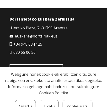
Bortzirietako Euskara Zerbitzua
Herriko Plaza, 7 -31790 Arantza
euskara@bortziriak.eus
+34 948 634 125
680 65 06 50
HARREMANETARAKO
Webgune honek cookie-ak erabiltzen ditu, zure
nabigazioa errazteko eta analisi estatistikoak egiteko.
Informazio gehiago nahi baduzu, kontsultatu gure
Cookien Politika
Cookie politika
|
Pribatutasun politika
|
Lege
Onartu
Ukatu
Konfiguratu