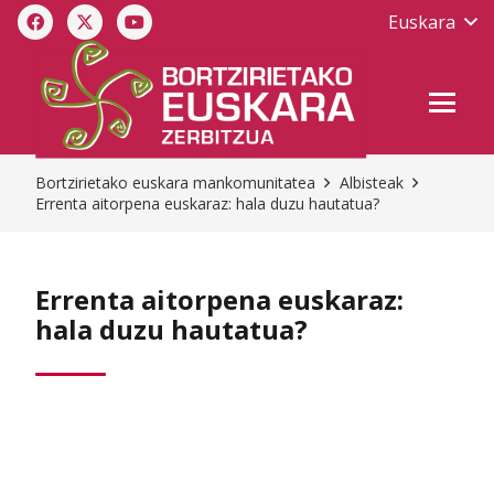
Euskara
Bortzirietako euskara mankomunitatea
Albisteak
Errenta aitorpena euskaraz: hala duzu hautatua?
Errenta aitorpena euskaraz:
hala duzu hautatua?