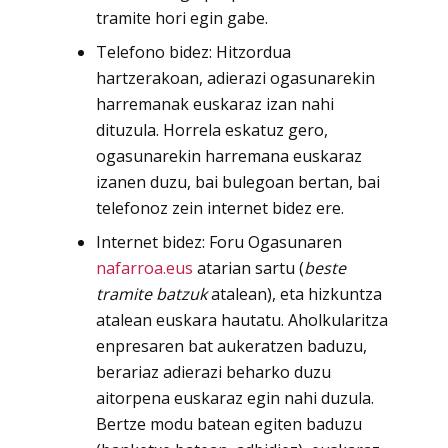
tramite hori egin gabe.
Telefono bidez: Hitzordua
hartzerakoan, adierazi ogasunarekin
harremanak euskaraz izan nahi
dituzula. Horrela eskatuz gero,
ogasunarekin harremana euskaraz
izanen duzu, bai bulegoan bertan, bai
telefonoz zein internet bidez ere.
Internet bidez: Foru Ogasunaren
nafarroa.eus
atarian sartu (
beste
tramite batzuk
atalean), eta hizkuntza
atalean euskara hautatu. Aholkularitza
enpresaren bat aukeratzen baduzu,
berariaz adierazi beharko duzu
aitorpena euskaraz egin nahi duzula.
Bertze modu batean egiten baduzu