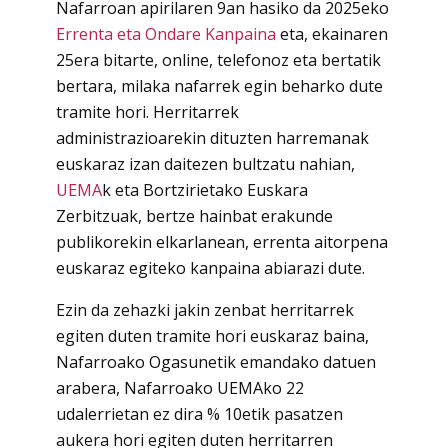
Nafarroan apirilaren 9an hasiko da 2025eko
Errenta eta Ondare Kanpaina
eta, ekainaren
25era bitarte, online, telefonoz eta bertatik
bertara, milaka nafarrek egin beharko dute
tramite hori. Herritarrek
administrazioarekin dituzten harremanak
euskaraz izan daitezen bultzatu nahian,
UEMA
k eta Bortzirietako Euskara
Zerbitzuak, bertze hainbat erakunde
publikorekin elkarlanean, errenta aitorpena
euskaraz egiteko kanpaina abiarazi dute.
Ezin da zehazki jakin zenbat herritarrek
egiten duten tramite hori euskaraz baina,
Nafarroako Ogasunetik emandako datuen
arabera, Nafarroako UEMAko 22
udalerrietan ez dira % 10etik pasatzen
aukera hori egiten duten herritarren