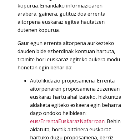
kopurua. Emandako informazioaren
arabera, gainera, gutituz doa errenta
aitorpena euskaraz egitea hautatzen
dutenen kopurua.
Gaur egun errenta aitorpena aurkezteko
dauden bide ezberdinak kontuan hartuta,
tramite hori euskaraz egiteko aukera modu
honetan egin behar da:
Autolikidazio proposamena: Errenta
aitorpenaren proposamena zuzenean
euskaraz hartu ahal izateko, hizkuntza
aldaketa egiteko eskaera egin beharra
dago ondoko helbidean:
eus/ErrentaEuskarazNafarroan
. Behin
aldatuta, hortik aitzinera euskaraz
hartuko dugu proposamena, berriz