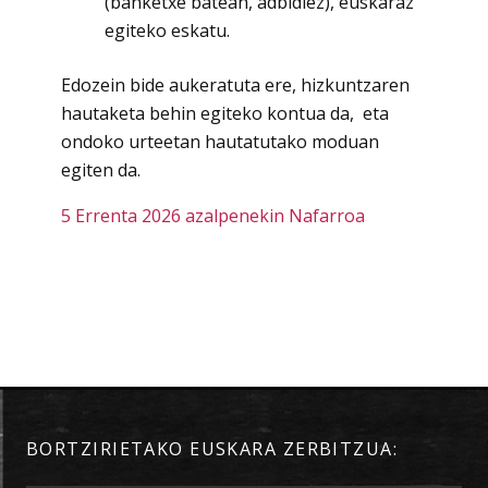
(banketxe batean, adbidiez), euskaraz
egiteko eskatu.
Edozein bide aukeratuta ere, hizkuntzaren
hautaketa behin egiteko kontua da, eta
ondoko urteetan hautatutako moduan
egiten da.
5 Errenta 2026 azalpenekin Nafarroa
BORTZIRIETAKO EUSKARA ZERBITZUA: