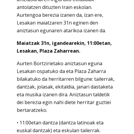
antolatzen dituzten Irain eskolan.
Aurtengoa berezia izanen da, izan ere,
Lesakan maiatzaren 31n eginen den
aniztasun egunaren atarikoa izanen da.
Maiatzak 31n, igandearekin, 11:00etan,
Lesakan, Plaza Zaharrean.
Aurten Bortzirietako aniztasun eguna
Lesakan ospatuko da eta Plaza Zaharra
bilakatuko da herritarren bilgune: tailerrak,
dantzak, jolasak, ekitaldia, janari dastaketa
eta musika izanen dira. Aniztasun taldetik
dei berezia egin nahi diete herritar guztiei
bertaratzeko.
• 11:00etan dantza (dantza latinoak eta
euskal dantzak) eta eskulan tailerrak.