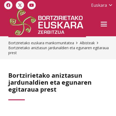
Euskara
Bortzirietako euskara mankomunitatea
Albisteak
Bortzirietako aniztasun jardunaldien eta egunaren egitaraua
prest
Bortzirietako aniztasun
jardunaldien eta egunaren
egitaraua prest