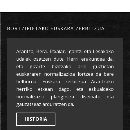
BORTZIRIETAKO EUSKARA ZERBITZUA:
Arantza, Bera, Etxalar, Igantzi eta Lesakako
udalek osatzen dute. Herri erakundea da,
eta gizarte bizitzako arlo guztietan
euskararen normalizazioa lortzea da bere
helburua. Euskara zerbitzua Arantzako
herriko etxean dago, eta eskualdeko
normalizazio plangintza diseinatu eta
gauzatzeaz arduratzen da.
HISTORIA