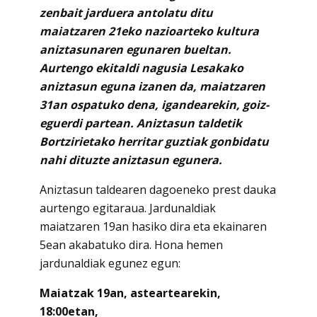
zenbait jarduera antolatu ditu
maiatzaren 21eko nazioarteko kultura
aniztasunaren egunaren bueltan.
Aurtengo ekitaldi nagusia Lesakako
aniztasun eguna izanen da, maiatzaren
31an ospatuko dena, igandearekin, goiz-
eguerdi partean. Aniztasun taldetik
Bortzirietako herritar guztiak gonbidatu
nahi dituzte aniztasun egunera.
Aniztasun taldearen dagoeneko prest dauka
aurtengo egitaraua. Jardunaldiak
maiatzaren 19an hasiko dira eta ekainaren
5ean akabatuko dira. Hona hemen
jardunaldiak egunez egun:
Maiatzak 19an, asteartearekin,
18:00etan,