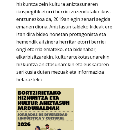
hizkuntza zein kultura aniztasunaren
ikuspegitik etorri berriei zuzendutako ikus-
entzunezkoa da, 2019an egin zenari segida
emanen diona. Aniztasun taldeko kideak ere
izan dira bideo honetan protagonista eta
hemendik aitzinera herritar etorri berriei
ongi etorria emateko, eta bidenabar,
elkarbizitzarekin, kulturartekotasunarekin,
hizkuntza aniztasunarekin eta euskararen
zerikusia duten mezuak eta informazioa
helarazteko.