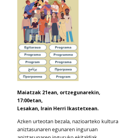
Maiatzak 21ean, ortzegunarekin,
17:00etan,
Lesakan, Irain Herri Ikastetxean.
Azken urteotan bezala, nazioarteko kultura
aniztasunaren egunaren inguruan
aniztasunaren inguruko ekitaldiak