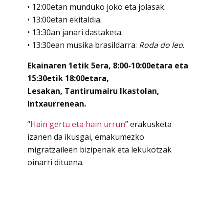
• 12:00etan munduko joko eta jolasak.
• 13:00etan ekitaldia.
• 13:30an janari dastaketa.
• 13:30ean musika brasildarra:
Roda do leo
.
Ekainaren 1etik 5era, 8:00-10:00etara eta
15:30etik 18:00etara,
Lesakan, Tantirumairu Ikastolan,
Intxaurrenean.
“
Hain gertu eta hain urrun
” erakusketa
izanen da ikusgai, emakumezko
migratzaileen bizipenak eta lekukotzak
oinarri dituena.