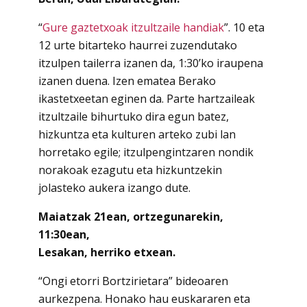
“
Gure gaztetxoak itzultzaile handiak
”. 10 eta
12 urte bitarteko haurrei zuzendutako
itzulpen tailerra izanen da, 1:30’ko iraupena
izanen duena. Izen ematea Berako
ikastetxeetan eginen da. Parte hartzaileak
itzultzaile bihurtuko dira egun batez,
hizkuntza eta kulturen arteko zubi lan
horretako egile; itzulpengintzaren nondik
norakoak ezagutu eta hizkuntzekin
jolasteko aukera izango dute.
Maiatzak 21ean, ortzegunarekin,
11:30ean,
Lesakan, herriko etxean.
“Ongi etorri Bortzirietara” bideoaren
aurkezpena. Honako hau euskararen eta