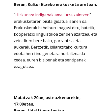
Beran, Kultur Etxeko erakusketa aretoan.
“
Hizkuntza indigenak ama lurra zaintzen
”
erakusketaren bisita gidatua izanen da.
Erakusketak bi helburu nagusi ditu, batetik,
kooperazio linguistikoa zer den azaltzea, eta
zein diren bere balio, garrantzia eta
aukerak. Bertzetik, isilarazitako kultura
edota herri indigenetara hurbiltzea da
xedea, euren bizipenak eta sentipenak
ezagutzea.
Maiatzak 20an, asteazkenarekin,
17:00etan,
Beran, Udal Liburutegian.