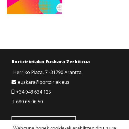
Bortzirietako Euskara Zerbitzua
Herriko Plaza, 7 -31790 Arantza
euskara@bortziriak.eus
+34 948 634 125
680 65 06 50
HARREMANETARAKO
Webgune honek cookie-ak erabiltzen ditu, zure