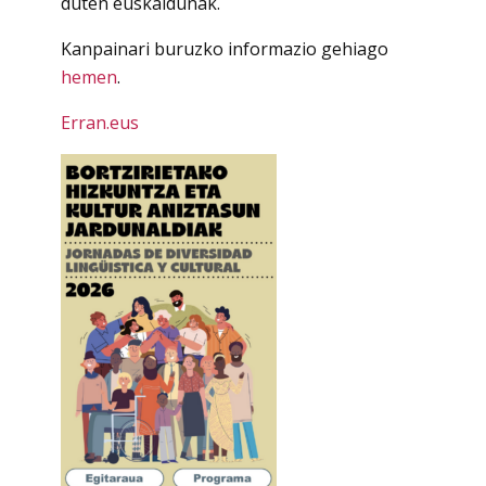
duten euskaldunak.
Kanpainari buruzko informazio gehiago
hemen
.
Erran.eus