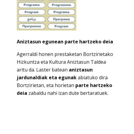
Aniztasun egunean parte hartzeko deia
Agerraldi honen prestaketan Bortzirietako
Hizkuntza eta Kultura Aniztasun Taldea
aritu da. Laster batean
aniztasun
jardunaldiak eta egunak
abiatuko dira
Bortzirietan, eta horietan
parte hartzeko
deia
zabaldu nahi izan dute bertaratuek.