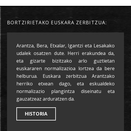
BORTZIRIETAKO EUSKARA ZERBITZUA:
Arantza, Bera, Etxalar, Igantzi eta Lesakako
udalek osatzen dute. Herri erakundea da,
eta gizarte bizitzako arlo guztietan
euskararen normalizazioa lortzea da bere
helburua. Euskara zerbitzua Arantzako
herriko etxean dago, eta eskualdeko
normalizazio plangintza diseinatu eta
gauzatzeaz arduratzen da.
HISTORIA