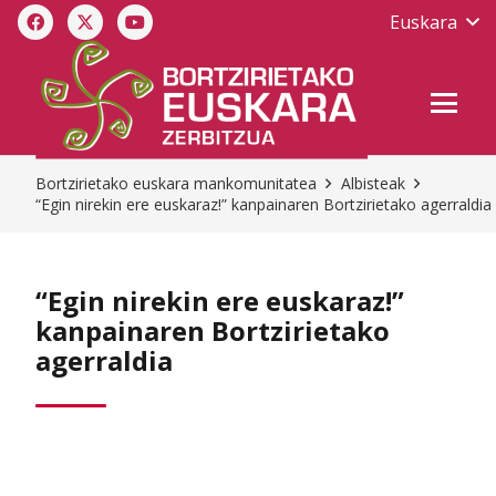
Euskara
Bortzirietako euskara mankomunitatea
Albisteak
“Egin nirekin ere euskaraz!” kanpainaren Bortzirietako agerraldia
“Egin nirekin ere euskaraz!”
kanpainaren Bortzirietako
agerraldia