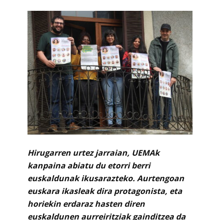
Hirugarren urtez jarraian, UEMAk
kanpaina abiatu du etorri berri
euskaldunak ikusarazteko. Aurtengoan
euskara ikasleak dira protagonista, eta
horiekin erdaraz hasten diren
euskaldunen aurreiritziak gainditzea da