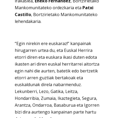
irakaslea,
Eneko Fernandez
, Bortzirietako
Mankomunitateko ordezkaria eta
Patxi
Castillo
, Bortzirietako Mankomunitateko
lehendakaria.
“Egin nirekin ere euskaraz!” kanpainak
hirugarren urtea du, eta Euskal Herrira
etorri diren eta euskara ikasi duten edota
ikasten ari diren euskal herritarrei aitortza
egin nahi die aurten, batetik edo bertzetik
etorri arren guztiak bertakoak eta
euskaldunak direla nabarmenduz.
Lekunberri, Lezo, Gatika, Leitza,
Hondarribia, Zumaia, Ikaztegieta, Segura,
Arantza, Ondarroa, Basaburua eta Igorren
bizi dira aurtengo kanpainan parte hartu