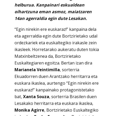
helburua. Kanpainari eskualdean
oihartzuna eman asmoz, maiatzaren
14an agerraldia egin dute Lesakan.
“Egin nirekin ere euskaraz!” kanpaina dela
eta agerraldia egin dute Bortzirietako udal
ordezkariek eta euskaltegiko irakasle zein
ikasleek. Horretarako aukeratu duten tokia
Matxinbeltzenea da, Bortzirietako
Euskaltegiaren egoitza. Bertan izan dira
Marianela Veintimilla
, sorterria
Ekuadorren duen Arantzako herritarra eta
euskara ikaslea, aurtengo “Egin nirekin ere
euskaraz!” kanpainako protagonistetako
bat,
Xanta Souza
, sorterria Brasilen duen
Lesakako herritarra eta euskara ikaslea,
Monika Agirre
, Bortzirietako Euskaltegiko