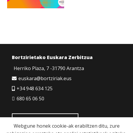
Bortzirietako Euskara Zerbitzua
Herriko Plaza, 7 -31790 Arantza
euskara@bortziriak.eus
+34 948 634 125
680 65 06 50
HARREMANETARAKO
Webgune honek cookie-ak erabiltzen ditu, zure